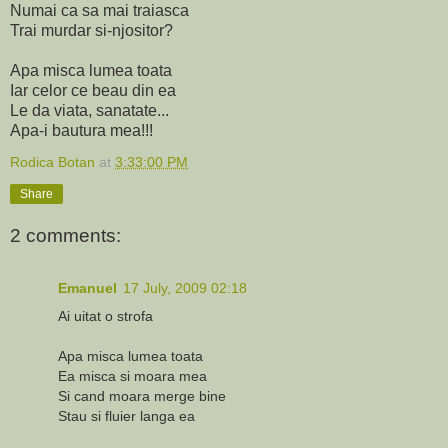
Numai ca sa mai traiasca
Trai murdar si-njositor?
Apa misca lumea toata
Iar celor ce beau din ea
Le da viata, sanatate...
Apa-i bautura mea!!!
Rodica Botan
at
3:33:00 PM
Share
2 comments:
Emanuel
17 July, 2009 02:18
Ai uitat o strofa
Apa misca lumea toata
Ea misca si moara mea
Si cand moara merge bine
Stau si fluier langa ea