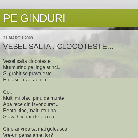
PE GINDURI
21 MARCH 2009
VESEL SALTA , CLOCOTESTE...
Vesel salta clocoteste
Murmurind pe linga stinci...
Si grabit se pravaleste
Piriiasu-n vai adinci...
Cor:
Mult imi placi piriu de munte
Apa rece din izvor curat...
Pentru tine, 'nalt intr-una
Slava Cui mi-i te-a creat.
Cine-ar vrea sa mai goleasca
Vre-un pahar ametitor?