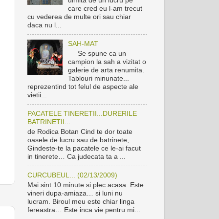
care cred eu l-am trecut
cu vederea de multe ori sau chiar
daca nu l...
SAH-MAT
Se spune ca un
campion la sah a vizitat o
galerie de arta renumita.
Tablouri minunate...
reprezentind tot felul de aspecte ale
vietii...
PACATELE TINERETII...DURERILE
BATRINETII...
de Rodica Botan Cind te dor toate
oasele de lucru sau de batrinete,
Gindeste-te la pacatele ce le-ai facut
in tinerete… Ca judecata ta a ...
CURCUBEUL... (02/13/2009)
Mai sint 10 minute si plec acasa. Este
vineri dupa-amiaza… si luni nu
lucram. Biroul meu este chiar linga
fereastra… Este inca vie pentru mi...