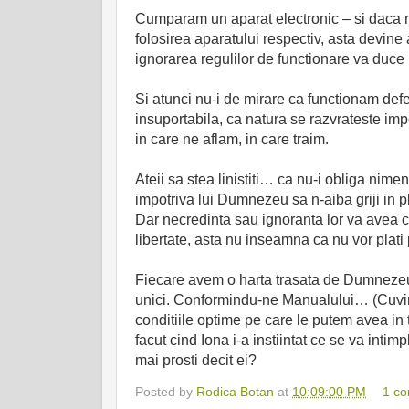
Cumparam un aparat electronic – si daca 
folosirea aparatului respectiv, asta devine
ignorarea regulilor de functionare va duce i
Si atunci nu-i de mirare ca functionam defe
insuportabila, ca natura se razvrateste imp
in care ne aflam, in care traim.
Ateii sa stea linistiti… ca nu-i obliga nimen
impotriva lui Dumnezeu sa n-aiba griji in pl
Dar necredinta sau ignoranta lor va avea c
libertate, asta nu inseamna ca nu vor plati p
Fiecare avem o harta trasata de Dumnezeu p
unici. Conformindu-ne Manualului… (Cuvint
conditiile optime pe care le putem avea in
facut cind Iona i-a instiintat ce se va inti
mai prosti decit ei?
Posted by
Rodica Botan
at
10:09:00 PM
1 c