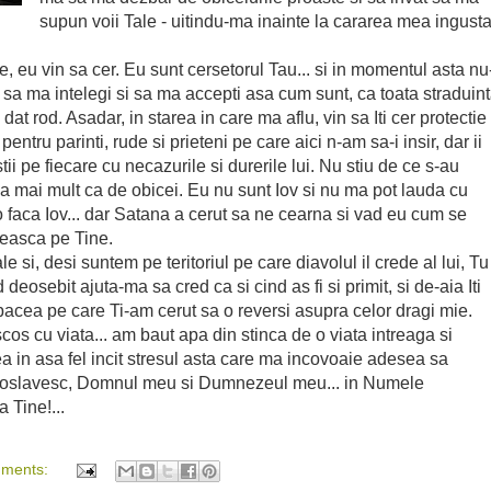
supun voii Tale - uitindu-ma inainte la cararea mea ingusta
 eu vin sa cer. Eu sunt cersetorul Tau... si in momentul asta nu
sa ma intelegi si sa ma accepti asa cum sunt, ca toata straduin
at rod. Asadar, in starea in care ma aflu, vin sa Iti cer protectie
 pentru parinti, rude si prieteni pe care aici n-am sa-i insir, dar ii
stii pe fiecare cu necazurile si durerile lui. Nu stiu de ce s-au
ca mai mult ca de obicei. Eu nu sunt Iov si nu ma pot lauda cu
faca Iov... dar Satana a cerut sa ne cearna si vad eu cum se
ujeasca pe Tine.
si, desi suntem pe teritoriul pe care diavolul il crede al lui, Tu
 deosebit ajuta-ma sa cred ca si cind as fi si primit, si de-aia Iti
acea pe care Ti-am cerut sa o reversi asupra celor dragi mie.
os cu viata... am baut apa din stinca de o viata intreaga si
ea in asa fel incit stresul asta care ma incovoaie adesea sa
 proslavesc, Domnul meu si Dumnezeul meu... in Numele
 Tine!...
mments: