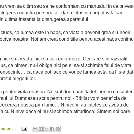
nu vrem sa citim sau sa ne conformam cu manualul in ce privest
 alegerea noastra personala - dar o folosinta nepotrivita sau
n ultima instanta la distrugerea aparatului .
ctuos, ca lumea este in haos, ca viata a devenit grea si uneori
otriva noastra. Noi am creat conditiile pentru acest haos contin
i nici sa creada, nici sa se conformeze. Cei care sint razvratiti
us, ca nimeni nu-i obliga nici pe ei sa-si schimbe felul de viata.
onsecinte… ca daca pot face ce vor pe lumea asta, ca li s-a dat
retul alegerii lor.
entru viata noastra. Nu sint doua harti la fel, pentru ca sunte
ul lui Dumnezeu scris pentru noi - Biblia) vom beneficia de
 trecerea noastra prin lume… Ninivenii au inteles ce aveau de
mpla cu Ninive daca ei nu-si schimba atitudinea. Sintem noi oare
omment: