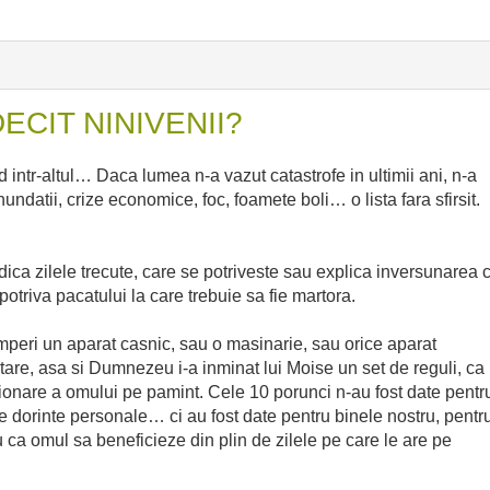
ECIT NINIVENII?
 intr-altul… Daca lumea n-a vazut catastrofe in ultimii ani, n-a
ndatii, crize economice, foc, foamete boli… o lista fara sfirsit.
ica zilele trecute, care se potriveste sau explica inversunarea 
otriva pacatului la care trebuie sa fie martora.
eri un aparat casnic, sau o masinarie, sau orice aparat
tare, asa si Dumnezeu i-a inminat lui Moise un set de reguli, ca
tionare a omului pe pamint. Cele 10 porunci n-au fost date pentr
e dorinte personale… ci au fost date pentru binele nostru, pentr
 ca omul sa beneficieze din plin de zilele pe care le are pe