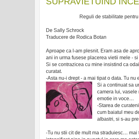
SUPRAVIETUIND INC
Reguli de stabilitate pentru momente
De Sally Schrock
Traducere de Rodica Botan
Aproape ca l-am plesnit. Eram asa de aproa
ani in urma fusese placerea vietii mele - si 
Si se contrazicea cu mine insistind ca odaia
curatat.
-Asta nu-i drept - a mai tipat o data. Tu nu
Si a continuat sa u
camera lui, vasele 
emotie in voce…
-Starea de curateni
cum baiatul meu de 1
albastri, si s-au pr
-Tu nu stii cit de mult ma straduiesc… mai t