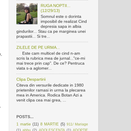
RUGA NOPTII...
(12/29/13)
Somnul este o dorinta
imposibil de realizat Cind
depresia sapa in albia
gindurilor... Stau ca pe marginea unei
prapastii... Si tre...
ZILELE DE PE URMA...
Este cam multicel de cind n-am
e.
scris la rubrica mea de jurnal..."ce-mi
mai trece prin cap". De ce? Pentruca
viata s-a aglomer...
Clipa Despartirii
Citeva din versurile dedicate in 1980
prietenilor ramasi in urma la plecarea
mea in America. Rodica Botan Azi a
venit clipa cea mai grea, ...
,
POSTS...
1 martie
(11)
8 MARTIE
(5)
911/ Mariage
(1)
abbu
(2)
ADOLESCENTA
(1)
ADOPTIE