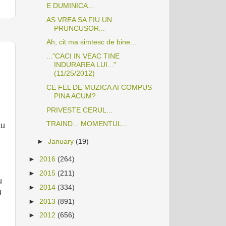
E DUMINICA...
AS VREA SA FIU UN
PRUNCUSOR...
Ah, cit ma simtesc de bine...
..."CACI IN VEAC TINE
INDURAREA LUI..."
(11/25/2012)
CE FEL DE MUZICA AI COMPUS
PINA ACUM?
PRIVESTE CERUL...
TRAIND... MOMENTUL...
cu
►
January
(19)
►
2016
(264)
►
2015
(211)
u
►
2014
(334)
u
►
2013
(891)
►
2012
(656)