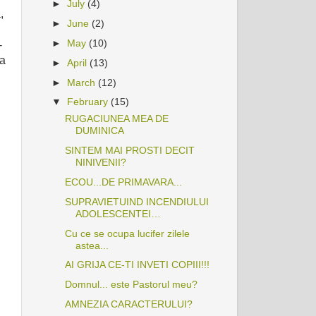
►
July
(4)
,
►
June
(2)
►
May
(10)
-
ta
►
April
(13)
►
March
(12)
▼
February
(15)
RUGACIUNEA MEA DE
DUMINICA
SINTEM MAI PROSTI DECIT
NINIVENII?
ECOU...DE PRIMAVARA...
SUPRAVIETUIND INCENDIULUI
ADOLESCENTEI…
Cu ce se ocupa lucifer zilele
astea...
AI GRIJA CE-TI INVETI COPIII!!!
Domnul... este Pastorul meu?
AMNEZIA CARACTERULUI?