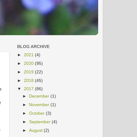
BLOG ARCHIVE
►
2021
(4)
►
2020
(95)
►
2019
(22)
►
2018
(45)
▼
2017
(86)
e
►
December
(1)
e
►
November
(1)
►
October
(3)
►
September
(4)
i
-
►
August
(2)