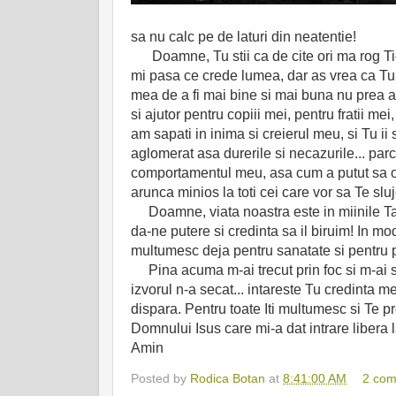
sa nu calc pe de laturi din neatentie!
Doamne, Tu stii ca de cite ori ma rog Tie,
mi pasa ce crede lumea, dar as vrea ca Tu 
mea de a fi mai bine si mai buna nu prea a d
si ajutor pentru copiii mei, pentru fratii mei,
am sapati in inima si creierul meu, si Tu ii 
aglomerat asa durerile si necazurile... par
comportamentul meu, asa cum a putut sa o 
arunca minios la toti cei care vor sa Te sl
Doamne, viata noastra este in miinile Tale 
da-ne putere si credinta sa il biruim! In mod
multumesc deja pentru sanatate si pentru p
Pina acuma m-ai trecut prin foc si m-ai sc
izvorul n-a secat... intareste Tu credinta m
dispara. Pentru toate Iti multumesc si Te
Domnului Isus care mi-a dat intrare libera la
Amin
Posted by
Rodica Botan
at
8:41:00 AM
2 co