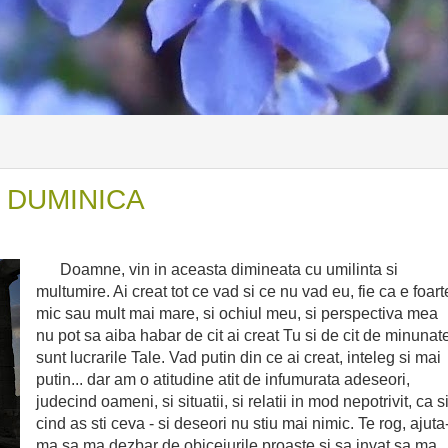
 DUMINICA
Doamne, vin in aceasta dimineata cu umilinta si
multumire. Ai creat tot ce vad si ce nu vad eu, fie ca e foart
mic sau mult mai mare, si ochiul meu, si perspectiva mea
nu pot sa aiba habar de cit ai creat Tu si de cit de minunat
sunt lucrarile Tale. Vad putin din ce ai creat, inteleg si mai
putin... dar am o atitudine atit de infumurata adeseori,
judecind oameni, si situatii, si relatii in mod nepotrivit, ca s
cind as sti ceva - si deseori nu stiu mai nimic. Te rog, ajuta
ma sa ma dezbar de obiceiurile proaste si sa invat sa ma