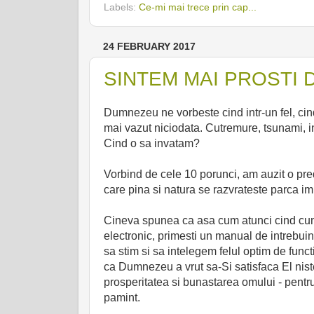
Labels:
Ce-mi mai trece prin cap...
24 FEBRUARY 2017
SINTEM MAI PROSTI D
Dumnezeu ne vorbeste cind intr-un fel, cind
mai vazut niciodata. Cutremure, tsunami, inu
Cind o sa invatam?
Vorbind de cele 10 porunci, am auzit o pred
care pina si natura se razvrateste parca imp
Cineva spunea ca asa cum atunci cind cump
electronic, primesti un manual de intrebuin
sa stim si sa intelegem felul optim de func
ca Dumnezeu a vrut sa-Si satisfaca El nist
prosperitatea si bunastarea omului - pentru
pamint.