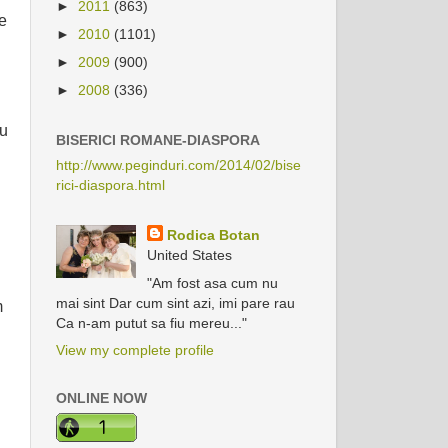
►
2011
(863)
e
►
2010
(1101)
►
2009
(900)
►
2008
(336)
uu
BISERICI ROMANE-DIASPORA
http://www.peginduri.com/2014/02/bise
rici-diaspora.html
Rodica Botan
United States
"Am fost asa cum nu
mai sint Dar cum sint azi, imi pare rau
m
Ca n-am putut sa fiu mereu..."
View my complete profile
ONLINE NOW