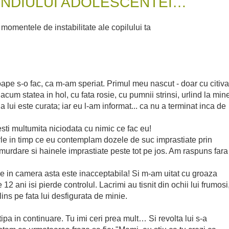
ENDIULUI ADOLESCENTEI…
le de instabilitate ale copilului ta
pe s-o fac, ca m-am speriat. Primul meu nascut - doar cu citiva
acum statea in hol, cu fata rosie, cu pumnii strinsi, urlind la min
 lui este curata; iar eu l-am informat... ca nu a terminat inca de
 esti multumita niciodata cu nimic ce fac eu!
rle in timp ce eu contemplam dozele de suc imprastiate prin
murdare si hainele imprastiate peste tot pe jos. Am raspuns fara
e in camera asta este inacceptabila! Si m-am uitat cu groaza
2 ani isi pierde controlul. Lacrimi au tisnit din ochii lui frumosi
elins pe fata lui desfigurata de minie.
ipa in continuare. Tu imi ceri prea mult… Si revolta lui s-a