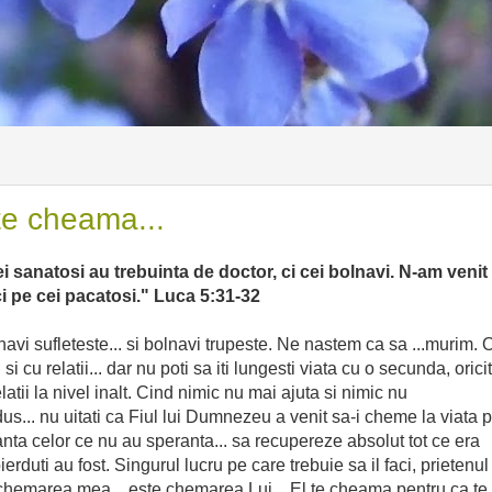
e cheama...
i sanatosi au trebuinta de doctor, ci cei bolnavi. N-am venit
ci pe cei pacatosi." Luca 5:31-32
navi sufleteste... si bolnavi trupeste. Ne nastem ca sa ...murim. 
cu relatii... dar nu poti sa iti lungesti viata cu o secunda, oricit
atii la nivel inalt. Cind nimic nu mai ajuta si nimic nu
dus... nu uitati ca Fiul lui Dumnezeu a venit sa-i cheme la viata 
ranta celor ce nu au speranta... sa recupereze absolut tot ce era
erduti au fost. Singurul lucru pe care trebuie sa il faci, prietenul
 chemarea mea... este chemarea Lui... El te cheama pentru ca te