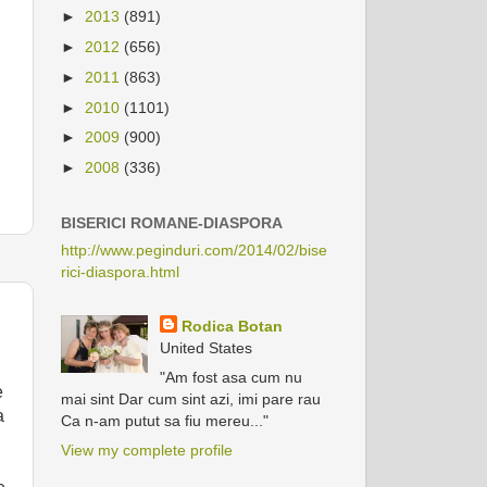
►
2013
(891)
►
2012
(656)
►
2011
(863)
►
2010
(1101)
►
2009
(900)
►
2008
(336)
BISERICI ROMANE-DIASPORA
http://www.peginduri.com/2014/02/bise
rici-diaspora.html
Rodica Botan
United States
"Am fost asa cum nu
e
mai sint Dar cum sint azi, imi pare rau
a
Ca n-am putut sa fiu mereu..."
View my complete profile