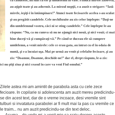
cu candelele, au luat cu ele şi untdelemn în vase. Fiindcă mirele zăbovea,
au aţipit toate şi au adormit. La miezul nopţii, s-a auzit o strigare: “Iată
mirele, ieşiţi-i în întâmpinare!” Atunci toate fecioarele acelea s-au sculat 
şi-au pregătit candelele. Cele nechibzuite au zis celor înţelepte: “Daţi-ne
din untdelemnul vostru, căci ni se sting candelele.” Cele înţelepte le-au
răspuns: “Nu, ca nu cumva să nu ne ajungă nici nouă, şi nici vouă; ci mai
bine duceţi-vă şi cumpăraţi-vă.” Pe când se duceau ele să cumpere
untdelemn, a venit mirele: cele ce erau gata, au intrat cu el în odaia de
nuntă, şi s-a încuiat uşa. Mai pe urmă au venit şi celelalte fecioare, şi au
zis: “Doamne, Doamne, deschide-ne!” dar el, drept răspuns, le-a zis:
 nu ştiţi ziua şi nici ceasul în care va veni Fiul omului.”
Zilele astea mi-am amintit de parabola asta cu cele zece
fecioare. In copilarie si adolescenta am auzit mereu predicindu-
se din acest text, dar de o vreme incoace, desi vremile sint
tulburi si invatatura parabolei ar fi mult mai la pas cu vremile ce
le traim... nu am auzit predicindu-se din text deloc.
Acuma ...de unde mi-a venit mie sa scriu despre aceste