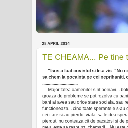
28 APRIL 2014
TE CHEAMA... Pe tine t
"Isus a luat cuvintul si le-a zis: "Nu ce
sa chem la pocainta pe cei neprihaniti, 
...............................
Majoritatea oamenilor sint bolnavi... bol
groaza de probleme se pot rezolva cu bani si 
bani ai avea sau orice stare sociala, sau rel
functioneaza... cind toate sperantele s-au 
cei care si-au pierdut viata; sa le dea spe
pierdut, nu conteaza cit de pacatosi si de pi
meu, este sa raspunzi chemarii... Nu este