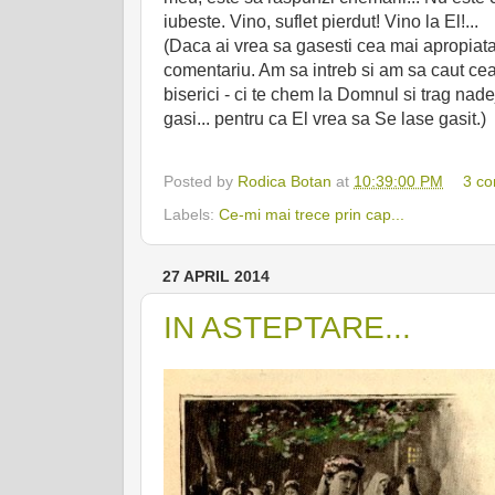
iubeste. Vino, suflet pierdut! Vino la El!...
(Daca ai vrea sa gasesti cea mai apropiata
comentariu. Am sa intreb si am sa caut cea
biserici - ci te chem la Domnul si trag nadej
gasi... pentru ca El vrea sa Se lase gasit.)
Posted by
Rodica Botan
at
10:39:00 PM
3 c
Labels:
Ce-mi mai trece prin cap...
27 APRIL 2014
IN ASTEPTARE...