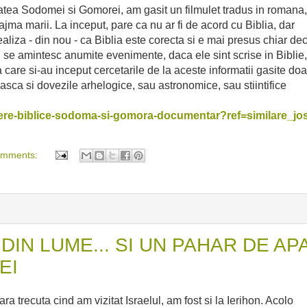
ea Sodomei si Gomorei, am gasit un filmulet tradus in romana,
reajma marii. La inceput, pare ca nu ar fi de acord cu Biblia, dar
 realiza - din nou - ca Biblia este corecta si e mai presus chiar dec
 nu se amintesc anumite evenimente, daca ele sint scrise in Biblie,
a care si-au inceput cercetarile de la aceste informatii gasite doa
asca si dovezile arhelogice, sau astronomice, sau stiintifice
istere-biblice-sodoma-si-gomora-documentar?ref=similare_jo
omments:
DIN LUME... SI UN PAHAR DE AP
EI
trecuta cind am vizitat Israelul, am fost si la Ierihon. Acolo