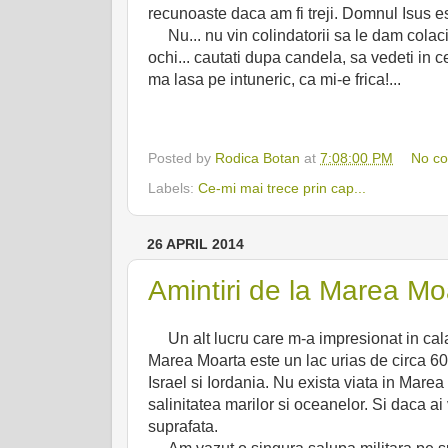
recunoaste daca am fi treji. Domnul Isus es
Nu... nu vin colindatorii sa le dam colaci..
ochi... cautati dupa candela, sa vedeti in
ma lasa pe intuneric, ca mi-e frica!...
Posted by
Rodica Botan
at
7:08:00 PM
No c
Labels:
Ce-mi mai trece prin cap...
26 APRIL 2014
Amintiri de la Marea Moa
Un alt lucru care m-a impresionat in calat
Marea Moarta este un lac urias de circa 600 
Israel si Iordania. Nu exista viata in Marea
salinitatea marilor si oceanelor. Si daca ai 
suprafata.