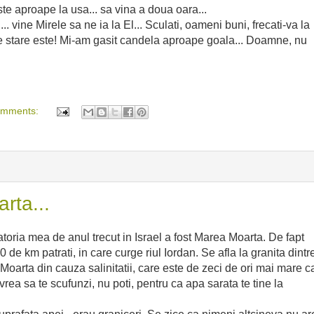
te aproape la usa... sa vina a doua oara...
. vine Mirele sa ne ia la El... Sculati, oameni buni, frecati-va la
 ce stare este! Mi-am gasit candela aproape goala... Doamne, nu
omments:
rta...
oria mea de anul trecut in Israel a fost Marea Moarta. De fapt
de km patrati, in care curge riul Iordan. Se afla la granita dintr
 Moarta din cauza salinitatii, care este de zeci de ori mai mare c
vrea sa te scufunzi, nu poti, pentru ca apa sarata te tine la