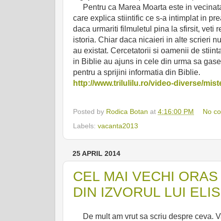
Pentru ca Marea Moarta este in vecinatat
care explica stiintific ce s-a intimplat in p
daca urmariti filmuletul pina la sfirsit, veti
istoria. Chiar daca nicaieri in alte scrieri
au existat. Cercetatorii si oamenii de stiint
in Biblie au ajuns in cele din urma sa gase
pentru a sprijini informatia din Biblie.
http://www.trilulilu.ro/video-diverse/m
Posted by
Rodica Botan
at
4:16:00 PM
No c
Labels:
vacanta2013
25 APRIL 2014
CEL MAI VECHI ORAS 
DIN IZVORUL LUI ELIS
De mult am vrut sa scriu despre ceva. Vara 