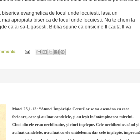
 biserica evanghelica de locul unde locuiesti, lasa un
 mai apropiata biserica de locul unde locuiesti. Nu te chem la
de ca ai sa-L gasesti. Biblia spune ca orisicine Il cauta Il va
omments:
Matei 25,1-13:
“Atunci Împărăţia Cerurilor se va asemăna cu zece
fecioare, care şi-au luat candelele, şi au ieşit în întâmpinarea mirelui.
Cinci din ele erau nechibzuite, şi cinci înţelepte. Cele nechibzuite, când şi-
au luat candelele, n-au luat cu ele untdelemn; dar cele înţelepte, împreun