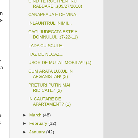
CIND TE ROGI PENTRU
RABDARE...(09/27/2010)
in
CANAPEAUA E DE VINA...
s-
INLAUNTRUL INIMII...
CACI JUDECATA ESTE A
DOMNULUI...(7-22-11)
LADA CU SCULE...
HAZ DE NECAZ...
e
USOR DE MUTAT MOBILA!!! (4)
ta
CUM ARATA LUXUL IN
AFGANISTAN! (3)
PRETURI PUTIN MAI
RIDICATE? (2)
IN CAUTARE DE
APARTAMENT? (1)
►
March
(48)
e
e
►
February
(32)
►
January
(42)