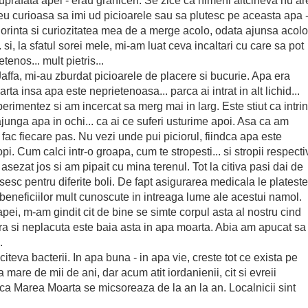
rafata apei - erau graniceri. Se zice ca nimeni altcineva nu ar
eu curioasa sa imi ud picioarele sau sa plutesc pe aceasta apa 
 dorinta si curiozitatea mea de a merge acolo, odata ajunsa acolo
. si, la sfatul sorei mele, mi-am luat ceva incaltari cu care sa pot
enos... mult pietris...
ffa, mi-au zburdat picioarele de placere si bucurie. Apa era
ta insa apa este neprietenoasa... parca ai intrat in alt lichid...
erimentez si am incercat sa merg mai in larg. Este stiut ca intri
 ajunga apa in ochi... ca ai ce suferi usturime apoi. Asa ca am
 fac fiecare pas. Nu vezi unde pui piciorul, fiindca apa este
pi. Cum calci intr-o groapa, cum te stropesti... si stropii respecti
 asezat jos si am pipait cu mina terenul. Tot la citiva pasi dai de
sesc pentru diferite boli. De fapt asigurarea medicala le plateste
beneficiilor mult cunoscute in intreaga lume ale acestui namol.
i, m-am gindit cit de bine se simte corpul asta al nostru cind
istra si neplacuta este baia asta in apa moarta. Abia am apucat sa
.
teva bacterii. In apa buna - in apa vie, creste tot ce exista pe
mare de mii de ani, dar acum atit iordanienii, cit si evreii
a ca Marea Moarta se micsoreaza de la an la an. Localnicii sint