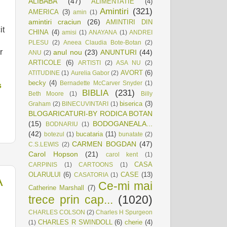
ALIBABA
(47)
ALIMENTATIE
(4)
Amintiri
(321)
AMERICA
(3)
amin
(1)
amintiri craciun
(26)
AMINTIRI DIN
it
CHINA
(4)
amisi
(1)
ANAYANA
(1)
ANDREI
PLESU
(2)
Aneea Claudia Bote-Botan
(2)
r
anul nou
(23)
ANUNTURI
(44)
ANU
(2)
ARTICOLE
(6)
ARTISTI
(2)
ASA NU
(2)
AVORT
(6)
ATITUDINE
(1)
Aurelia Gabor
(2)
becky
(4)
Bernadette McCarver Snyder
(1)
s
BIBLIA
(231)
Beth Moore
(1)
Billy
biserica
(3)
Graham
(2)
BINECUVINTARI
(1)
BLOGARICATURI-BY RODICA BOTAN
(15)
BODOGANEALA...
BODNARIU
(1)
(42)
bucataria
(11)
botezul
(1)
bunatate
(2)
CARMEN BOGDAN
(47)
C.S.LEWIS
(2)
Carol Hopson
(21)
carol kent
(1)
CASA
CARPINIS
(1)
CARTOONS
(1)
OLARULUI
(6)
CASE
(13)
CASATORIA
(1)
A
Ce-mi mai
Catherine Marshall
(7)
trece prin cap...
(1020)
CHARLES COLSON
(2)
Charles H Spurgeon
CHARLES R SWINDOLL
(6)
cherie
(4)
(1)