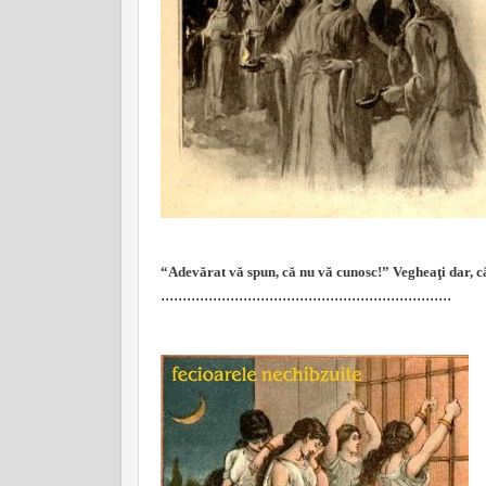
“Adevărat vă spun, că nu vă cunosc!” Vegheaţi dar, căci
...................................................................