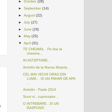
►
October
(28)
►
September
(14)
►
August
(22)
►
July
(27)
►
June
(29)
►
May
(25)
▼
April
(31)
TE CHEAMA... Pe tine te
cheama...
IN ASTEPTARE...
Amintiri de la Marea Moarta...
CEL MAI VECHI ORAS DIN
LUME... SI UN PAHAR DE APA
...
Amintiri - Paste 2014
Scurt si...cuprinzator...
O INTREBARE...SI UN
ă
RASPUNS!