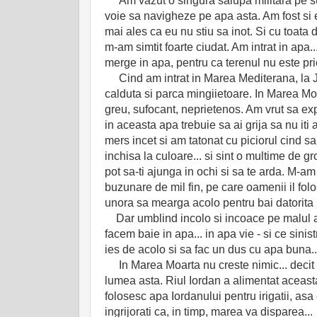
Am vazut o singura salupa militara pe sup
voie sa navigheze pe apa asta. Am fost si 
mai ales ca eu nu stiu sa inot. Si cu toata
m-am simtit foarte ciudat. Am intrat in apa..
merge in apa, pentru ca terenul nu este priet
Cind am intrat in Marea Mediterana, la Ja
calduta si parca mingiietoare. In Marea Moar
greu, sufocant, neprietenos. Am vrut sa exp
in aceasta apa trebuie sa ai grija sa nu iti
mers incet si am tatonat cu piciorul cind sa
inchisa la culoare... si sint o multime de gro
pot sa-ti ajunga in ochi si sa te arda. M-am
buzunare de mil fin, pe care oamenii il folo
unora sa mearga acolo pentru bai datorita 
Dar umblind incolo si incoace pe malul ape
facem baie in apa... in apa vie - si ce sin
ies de acolo si sa fac un dus cu apa buna..
In Marea Moarta nu creste nimic... decit ci
lumea asta. Riul Iordan a alimentat aceasta 
folosesc apa Iordanului pentru irigatii, as
ingrijorati ca, in timp, marea va disparea...