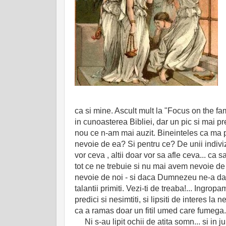
ca si mine. Ascult mult la "Focus on the fa
in cunoasterea Bibliei, dar un pic si mai p
nou ce n-am mai auzit. Bineinteles ca ma pl
nevoie de ea? Si pentru ce? De unii indiviz
vor ceva , altii doar vor sa afle ceva... ca 
tot ce ne trebuie si nu mai avem nevoie de 
nevoie de noi - si daca Dumnezeu ne-a dat c
talantii primiti. Vezi-ti de treaba!... Ingropa
predici si nesimtiti, si lipsiti de interes la 
ca a ramas doar un fitil umed care fumega.
Ni s-au lipit ochii de atita somn... si in j