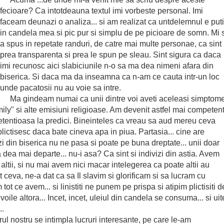
fecioare? Ca intotdeauna textul imi vorbeste personal. Imi
faceam deunazi o analiza... si am realizat ca untdelemnul e put
in candela mea si pic pur si simplu de pe picioare de somn. Mi 
a spus in repetate randuri, de catre mai multe personae, ca sint
prea transparenta si prea le spun pe sleau. Sint sigura ca daca
imi recunosc aici slabiciunile n-o sa ma dea nimeni afara din
biserica. Si daca ma da inseamna ca n-am ce cauta intr-un loc
unde pacatosii nu au voie sa intre.
Ma gindeam numai ca unii dintre voi aveti aceleasi simptom
mily" si alte emisiuni religioase. Am devenit astfel mai competen
retentioasa la predici. Bineinteles ca vreau sa aud mereu ceva
ictisesc daca bate cineva apa in piua. Partasia... cine are
i din biserica nu ne pasa si poate pe buna dreptate... unii doar
sa dea mai departe... nu-i asa? Ca sint si indivizi din astia. Avem
altii, si nu mai avem nici macar intelegerea ca poate altii au
eva, ne-a dat ca sa Il slavim si glorificam si sa lucram cu
m tot ce avem... si linistiti ne punem pe prispa si atipim plictisiti d
nevoile altora... Incet, incet, uleiul din candela se consuma... si uit
..
urul nostru se intimpla lucruri interesante, pe care le-am