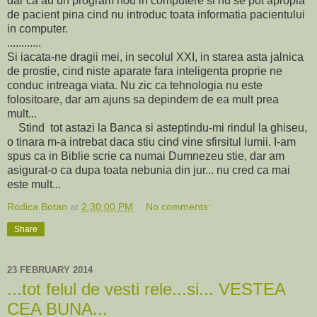
dar ca au un program nou in computere si nu se pot apropia
de pacient pina cind nu introduc toata informatia pacientului
in computer.
............
Si iacata-ne dragii mei, in secolul XXI, in starea asta jalnica
de prostie, cind niste aparate fara inteligenta proprie ne
conduc intreaga viata. Nu zic ca tehnologia nu este
folositoare, dar am ajuns sa depindem de ea mult prea
mult...
Stind tot astazi la Banca si asteptindu-mi rindul la ghiseu,
o tinara m-a intrebat daca stiu cind vine sfirsitul lumii. I-am
spus ca in Biblie scrie ca numai Dumnezeu stie, dar am
asigurat-o ca dupa toata nebunia din jur... nu cred ca mai
este mult...
Rodica Botan
at
2:30:00 PM
No comments:
Share
23 FEBRUARY 2014
...tot felul de vesti rele...si... VESTEA
CEA BUNA...