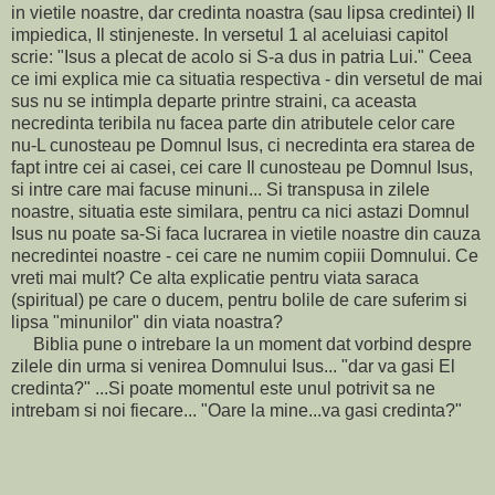
in vietile noastre, dar credinta noastra (sau lipsa credintei) Il
impiedica, Il stinjeneste. In versetul 1 al aceluiasi capitol
scrie: "Isus a plecat de acolo si S-a dus in patria Lui." Ceea
ce imi explica mie ca situatia respectiva - din versetul de mai
sus nu se intimpla departe printre straini, ca aceasta
necredinta teribila nu facea parte din atributele celor care
nu-L cunosteau pe Domnul Isus, ci necredinta era starea de
fapt intre cei ai casei, cei care Il cunosteau pe Domnul Isus,
si intre care mai facuse minuni... Si transpusa in zilele
noastre, situatia este similara, pentru ca nici astazi Domnul
Isus nu poate sa-Si faca lucrarea in vietile noastre din cauza
necredintei noastre - cei care ne numim copiii Domnului. Ce
vreti mai mult? Ce alta explicatie pentru viata saraca
(spiritual) pe care o ducem, pentru bolile de care suferim si
lipsa "minunilor" din viata noastra?
Biblia pune o intrebare la un moment dat vorbind despre
zilele din urma si venirea Domnului Isus... "dar va gasi El
credinta?" ...Si poate momentul este unul potrivit sa ne
intrebam si noi fiecare... "Oare la mine...va gasi credinta?"