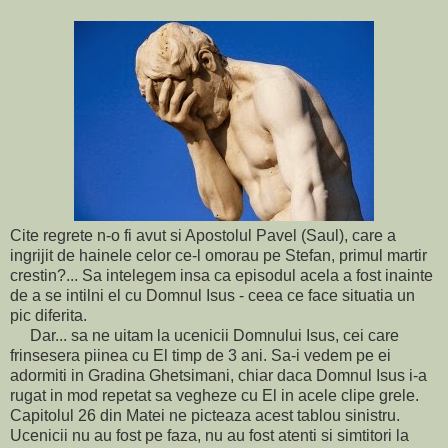
Cite regrete n-o fi avut si Apostolul Pavel (Saul), care a
ingrijit de hainele celor ce-l omorau pe Stefan, primul martir
crestin?... Sa intelegem insa ca episodul acela a fost inainte
de a se intilni el cu Domnul Isus - ceea ce face situatia un
pic diferita.
Dar... sa ne uitam la ucenicii Domnului Isus, cei care
frinsesera piinea cu El timp de 3 ani. Sa-i vedem pe ei
adormiti in Gradina Ghetsimani, chiar daca Domnul Isus i-a
rugat in mod repetat sa vegheze cu El in acele clipe grele.
Capitolul 26 din Matei ne picteaza acest tablou sinistru.
Ucenicii nu au fost pe faza, nu au fost atenti si simtitori la