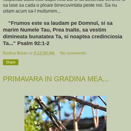
sa lase sa cada o ploaie binecuvintata peste noi. Sa nu
uitam acum sa-I multumim...
"Frumos este sa laudam pe Domnul, si sa
marim Numele Tau, Prea Inalte, sa vestim
dimineata bunatatea Ta, si noaptea credinciosia
Ta..." Psalm 92:1-2
Rodica Botan
at
3:13:00 AM
No comments:
Share
PRIMAVARA IN GRADINA MEA...