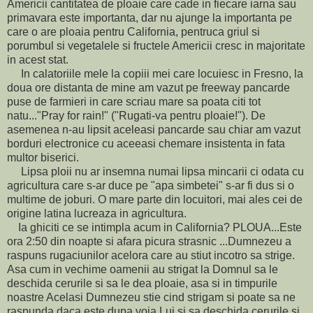
Americii cantitatea de ploaie care cade in fiecare iarna sau
primavara este importanta, dar nu ajunge la importanta pe
care o are ploaia pentru California, pentruca griul si
porumbul si vegetalele si fructele Americii cresc in majoritate
in acest stat.
In calatoriile mele la copiii mei care locuiesc in Fresno, la
doua ore distanta de mine am vazut pe freeway pancarde
puse de farmieri in care scriau mare sa poata citi tot
natu..."Pray for rain!" ("Rugati-va pentru ploaie!"). De
asemenea n-au lipsit aceleasi pancarde sau chiar am vazut
borduri electronice cu aceeasi chemare insistenta in fata
multor biserici.
Lipsa ploii nu ar insemna numai lipsa mincarii ci odata cu
agricultura care s-ar duce pe "apa simbetei" s-ar fi dus si o
multime de joburi. O mare parte din locuitori, mai ales cei de
origine latina lucreaza in agricultura.
Ia ghiciti ce se intimpla acum in California? PLOUA...Este
ora 2:50 din noapte si afara picura strasnic ...Dumnezeu a
raspuns rugaciunilor acelora care au stiut incotro sa strige.
Asa cum in vechime oamenii au strigat la Domnul sa le
deschida cerurile si sa le dea ploaie, asa si in timpurile
noastre Acelasi Dumnezeu stie cind strigam si poate sa ne
raspunda daca este dupa voia Lui si sa deschida cerurile si