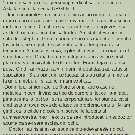
5 minute sa vina ceva personaj medical sa-l ia de acolo.
Asta la spital, la sectia URGENTE.
Imi mai amintesc ca inca cu citiva ani in urma, intr-o seara,
eram cu un roman care taiase ceva metal si i-a sarit o schija
metalica in ochi. Omul nu stia sa vorbeasca englezeste si
am fost rugata sa ma duc sa traduc. Am stat citeva ore in
sala de asteptare. Pina la urma ne-au dus inauntru si omul a
fost intins pe un pat . O asistenta i-a luat temperatura si
tensiunea. A mai scris ceva, a plecat, a venit... au mai trecut
vreo doua ore. Dupa 6 ore de asteptare, am avut in sfirsit
placerea sa fim vizitati de doi doctori. Eram deja cu capsa
pusa. Cind i-am vazut ca vin, i-am intrebat daca au adus si
supozitorul. S-au oprit din ce faceau si s-au uitat la mine ca
la un om nebun... si atunci m-am explicat.
-Domnilor... sintem aici de 6 ore si omul are o aschie
metalica in ochi. Ii vine sa tipe de durere si tot ce i s-a facut
pina acuma a fost sa i se ia temperatura si tensiunea, ca si
cind asta ar avea ceva de-a face cu problema omului. M-am
gindit ca la cit de ridicole sint serviciile la spitalul
dumneavoastra, n-ar fi exclus ca sa-i introduceti un supozitor
acuma ca sa-i sara aschia din ochi...
Doctorii au ris si mi-au spus ca intr-adevar este ridicol,