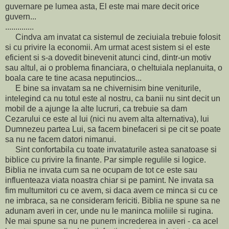
guvernare pe lumea asta, El este mai mare decit orice
guvern...
..............
Cindva am invatat ca sistemul de zeciuiala trebuie folosit
si cu privire la economii. Am urmat acest sistem si el este
eficient si s-a dovedit binevenit atunci cind, dintr-un motiv
sau altul, ai o problema financiara, o cheltuiala neplanuita, o
boala care te tine acasa neputincios...
E bine sa invatam sa ne chivernisim bine veniturile,
intelegind ca nu totul este al nostru, ca banii nu sint decit un
mobil de a ajunge la alte lucruri, ca trebuie sa dam
Cezarului ce este al lui (nici nu avem alta alternativa), lui
Dumnezeu partea Lui, sa facem binefaceri si pe cit se poate
sa nu ne facem datori nimanui.
Sint confortabila cu toate invataturile astea sanatoase si
biblice cu privire la finante. Par simple regulile si logice.
Biblia ne invata cum sa ne ocupam de tot ce este sau
influenteaza viata noastra chiar si pe pamint. Ne invata sa
fim multumitori cu ce avem, si daca avem ce minca si cu ce
ne imbraca, sa ne consideram fericiti. Biblia ne spune sa ne
adunam averi in cer, unde nu le maninca moliile si rugina.
Ne mai spune sa nu ne punem increderea in averi - ca acel