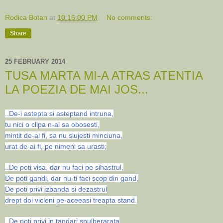
Rodica Botan
at
10:16:00 PM
No comments:
Share
25 FEBRUARY 2014
TUSA MARTA MI-A ATRAS ATENTIA
LA POEZIA DE MAI JOS...
..De-i astepta si asteptand intruna,
tu nici o clipa n-ai sa obosesti,
mintit de-ai fi, sa nu slujesti minciuna,
urat de-ai fi, pe nimeni sa urasti;
..De poti visa, dar nu faci pe sihastrul,
De poti gandi, dar nu-ti faci scop din gand,
De poti privi izbanda si dezastrul
drept doi vicleni pe-aceeasi treapta stand.
..De poti privi in tandari spulberarata