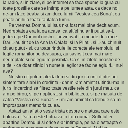
la radio, si in ziare, si pe internet sa faca spume la gura cu
toate prostiile care se intimpla pe lumea asta, ca daca noi
ne-am face treaba si am duce lumii "Vestea cea Buna", ea
poate anihila toata rautatea lumii.
Pe vremea Domnului Isus n-a fost mai bine decit acum.
Nedreptatea era la ea acasa, ca altfel nu ar fi putut sa-L
judece pe Domnul nostru - nevinovat, la moarte de cruce.
Dar L-au tirit de la Ana la Caiafa, si la Pilat... si L-au chinuit
cit au putut - si, cu toate rinduielile corecte ale templului si
legile romanilor pe deasupra, au savirsit cea mai mare
nedreptate si nelegiuire posibila. Ca si in zilele noastre de
altfel - ca doar zilnic in numele legilor se fac nelegiuiri... nu-i
asa?
Nu stiu cit putem afecta lumea din jur ca unii dintre noi
sintem tare slabi in credinta - dar mi-am amintit uitindu-ma in
jur si incercind sa filtrez toate vestile rele din jurul meu, ca
am pe birou, si pe noptiera, si in biblioteca, si pe masuta de
cafea "Vestea cea Buna". Si mi-am amintit ca trebuie sa-mi
improspatez memoria cu ea.
Astazi am aflat o veste trista despre o matusa care este
bolnava. Dar ea este bolnava in trup numai. Sufletul ei
apartine Domnului si orice s-ar intimpla, pe ea o asteapta o