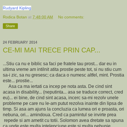
Rudyard Kipling
Rodica Botan
at
7:48:00 AM
No comments:
Share
24 FEBRUARY 2014
CE-MI MAI TRECE PRIN CAP...
...Stiu ca nu e biblic sa faci pe fratele tau prost... dar eu in
ultima vreme am intilnit atita prostie peste tot, si nu stiu cum
sa-i zic, sa nu gresesc; ca daca o numesc altfel, mint. Prostia
este... prostie...
Asa ca ma iertati ca incep pe nota asta. De cind sint
acasa in disability... (neputinta... asa se traduce correct, cred
eu)... ei bine, de cind sint acasa, incerc sa-mi rezolv unele
probleme pe care nu le-am putut rezolva inainte din lipsa de
timp. Si asa am ajuns la concluzia ca lumea ori e proasta, ori
nebuna, ori... amindoua. Cred ca pamintul se invirte prea
repede si am ametit cu totii. Solomon avea dretate sa spuna
ca unde este multa intelepciune este si multa nebunie.