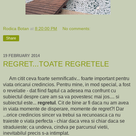
Rodica Botan
at
8:20:00 PM
No comments:
Share
19 FEBRUARY 2014
REGRET...TOATE REGRETELE
Am citit ceva foarte semnificativ... foarte important pentru
viata oricarui credincios. Pentru mine, in mod special, a fost
o revelatie - dat fiind faptul ca adesea ma confrunt cu
subiectul despre care am sa va povestesc mai jos.... si
subiectul este...
regretul
. Cit de bine ar fi daca nu am avea
in viata momente de disperare, momente de regret?! Dar
...orice credincios sincer va trebui sa recunoasca ca nu
traieste o viata perfecta - chiar daca vrea si chiar daca se
straduieste; ca undeva, cindva pe parcursul vietii,
inevitabilul precis s-a intimplat.