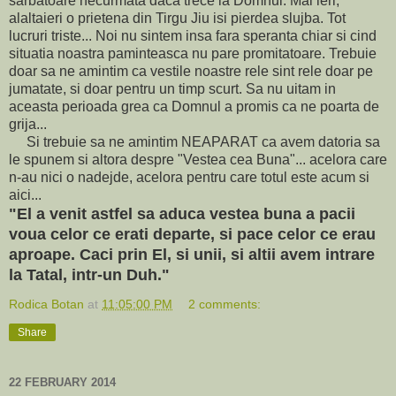
sarbatoare necurmata daca trece la Domnul. Mai ieri,
alaltaieri o prietena din Tirgu Jiu isi pierdea slujba. Tot
lucruri triste... Noi nu sintem insa fara speranta chiar si cind
situatia noastra paminteasca nu pare promitatoare. Trebuie
doar sa ne amintim ca vestile noastre rele sint rele doar pe
jumatate, si doar pentru un timp scurt. Sa nu uitam in
aceasta perioada grea ca Domnul a promis ca ne poarta de
grija...
Si trebuie sa ne amintim NEAPARAT ca avem datoria sa
le spunem si altora despre "Vestea cea Buna"... acelora care
n-au nici o nadejde, acelora pentru care totul este acum si
aici...
"El a venit astfel sa aduca vestea buna a pacii
voua celor ce erati departe, si pace celor ce erau
aproape. Caci prin El, si unii, si altii avem intrare
la Tatal, intr-un Duh."
Rodica Botan
at
11:05:00 PM
2 comments:
Share
22 FEBRUARY 2014