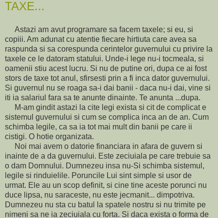
TAXE...
Astazi am avut programare sa facem taxele; si eu, si
copiii. Am adunat cu atentie fiecare hirtiuta care avea sa
raspunda si sa corespunda cerintelor guvernului cu privire la
taxele ce le datoram statului. Unde-i lege nu-i tocmeala, si
oamenii stiu acest lucru. Si nu de putine ori, dupa ce ai fost
stors de taxe tot anul, sfirsesti prin a fi inca dator guvernului.
Si guvernul nu se roaga sa-i dai banii - daca nu-i dai, vine si
iti ia salariul fara sa te anunte dinainte. Te anunta ...dupa.
M-am gindit astazi la cite legi exista si cit de complicat e
sistemul guvernului si cum se complica inca an de an. Cum
schimba legile, ca sa ia tot mai mult din banii pe care ii
cistigi. O hotie organizata.
Noi mai avem o datorie financiara in afara de guvern si
inainte de a da guvernului. Este zeciuiala pe care trebuie sa
o dam Domnului. Dumnezeu insa nu-Si schimba sistemul,
legile si rinduielile. Poruncile Lui sint simple si usor de
urmat. Ele au un scop definit, si cine tine aceste porunci nu
duce lipsa, nu saraceste, nu este jecmanit... dimpotriva.
Dumnezeu nu sta cu batul la spatele nostru si nu trimite pe
nimeni sa ne ia zeciuiala cu forta. Si daca exista o forma de