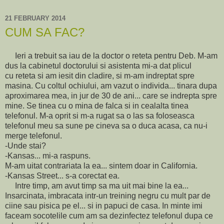
21 FEBRUARY 2014
CUM SA FAC?
Ieri a trebuit sa iau de la doctor o reteta pentru Deb. M-am
dus la cabinetul doctorului si asistenta mi-a dat plicul
cu reteta si am iesit din cladire, si m-am indreptat spre
masina. Cu coltul ochiului, am vazut o individa... tinara dupa
aproximarea mea, in jur de 30 de ani... care se indrepta spre
mine. Se tinea cu o mina de falca si in cealalta tinea
telefonul. M-a oprit si m-a rugat sa o las sa foloseasca
telefonul meu sa sune pe cineva sa o duca acasa, ca nu-i
merge telefonul.
-Unde stai?
-Kansas... mi-a raspuns.
M-am uitat contrariata la ea... sintem doar in California.
-Kansas Street... s-a corectat ea.
Intre timp, am avut timp sa ma uit mai bine la ea...
Insarcinata, imbracata intr-un treining negru cu mult par de
ciine sau pisica pe el... si in papuci de casa. In minte imi
faceam socotelile cum am sa dezinfectez telefonul dupa ce