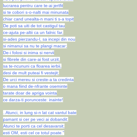
lucrarea pentru care te-ai jertfit
si te cobori s-o-nalti mai minunata
chiar cand unealta-n mani ti s-a topit
De poti sa uiti de tot castigul tau
ce-ajuta pe-altii ca un falnic far,
si-ades pierzandu-l, sa incepi din nou
si nimanui sa nu te plangi macar;
De-i folosi si inima si nervii
si fibrele din care-ai fost urzit,
sa te-ncununi ca floarea ierbii,
desi de mult puteai fi vestejit;
De urci mereu si creste-a ta credinta
o mana fiind de-nfrante oseminte
tarate doar de apriga vointa
ce darza-ti porunceste: inainte!
..Atunci, in lung si-n lat cat vantul bate
pamant si cer pe veci ai dobandit;
Atunci te porti ca cel desavarsit;
esti OM, esti cel ce totul poate."