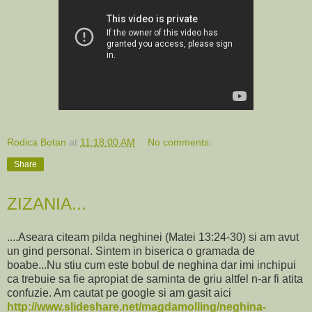
Rodica Botan
at
11:18:00 AM
No comments:
Share
ZIZANIA...
....Aseara citeam pilda neghinei (Matei 13:24-30) si am avut
un gind personal. Sintem in biserica o gramada de
boabe...Nu stiu cum este bobul de neghina dar imi inchipui
ca trebuie sa fie apropiat de saminta de griu altfel n-ar fi atita
confuzie. Am cautat pe google si am gasit aici
http://www.slideshare.net/magdamolling/neghina-