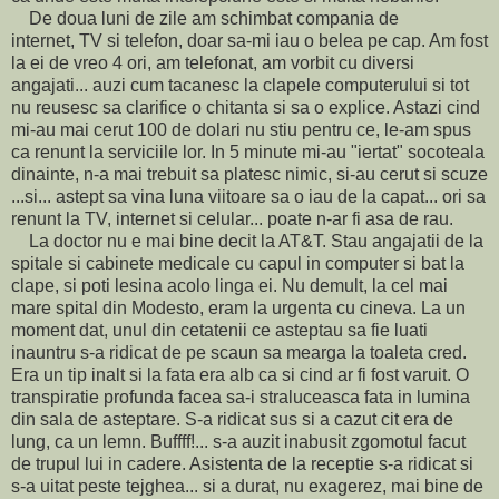
De doua luni de zile am schimbat compania de
internet, TV si telefon, doar sa-mi iau o belea pe cap. Am fost
la ei de vreo 4 ori, am telefonat, am vorbit cu diversi
angajati... auzi cum tacanesc la clapele computerului si tot
nu reusesc sa clarifice o chitanta si sa o explice. Astazi cind
mi-au mai cerut 100 de dolari nu stiu pentru ce, le-am spus
ca renunt la serviciile lor. In 5 minute mi-au "iertat" socoteala
dinainte, n-a mai trebuit sa platesc nimic, si-au cerut si scuze
...si... astept sa vina luna viitoare sa o iau de la capat... ori sa
renunt la TV, internet si celular... poate n-ar fi asa de rau.
La doctor nu e mai bine decit la AT&T. Stau angajatii de la
spitale si cabinete medicale cu capul in computer si bat la
clape, si poti lesina acolo linga ei. Nu demult, la cel mai
mare spital din Modesto, eram la urgenta cu cineva. La un
moment dat, unul din cetatenii ce asteptau sa fie luati
inauntru s-a ridicat de pe scaun sa mearga la toaleta cred.
Era un tip inalt si la fata era alb ca si cind ar fi fost varuit. O
transpiratie profunda facea sa-i straluceasca fata in lumina
din sala de asteptare. S-a ridicat sus si a cazut cit era de
lung, ca un lemn. Buffff!... s-a auzit inabusit zgomotul facut
de trupul lui in cadere. Asistenta de la receptie s-a ridicat si
s-a uitat peste tejghea... si a durat, nu exagerez, mai bine de