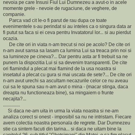
nevoia pe care Insusi Fiul Lui Dumnezeu a avut-o in acele
momente grele - nevoie de rugaciune, de veghere, de
companie.
Parca vad cit le-o fi parut de rau dupa ce toate
evenimentele s-au perindat si au inteles ca o singura data ar
fi putut sa faca si ei ceva pentru Invatatorul lor... si au pierdut
ocazia.
De cite ori in viata n-am trecut si noi pe acolo? De cite ori
n-am avut sansa sa lasam ca lumina Lui sa treaca prin noi si
sa lumineze pe cineva?... Dar pentru asta ar fi trebuit sa ne
punem la dispozitia Lui si sa devenim transparenti. De cite
ori flamindul a plecat mai flamind de la usa noastra si
insetatul a plecat cu gura si mai uscata de sete?... De cite ori
n-am avut urechi sa ascultam necazurile celor ce nu aveau
cui sa le spuna sau n-am avut o mina - (macar stinga, daca
dreapta nu functioneaza bine), sa mingaiem o frunte
necajita?...
..............
Si daca ne-am uita in urma la viata noastra si ne-am
analiza corect si onest - imposibil sa nu ne intristam. Fiecare
avem colectia noastra personala de regrete. Dar Dumnezeu
stie ca sintem facuti din tarina... si daca ne uitam bine la
capitolul 26, sub titlul "Ghetsimani" din Matei, o sa fim placut