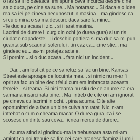
o las sa il foloseasca. Imi spune ceva incurcat despre cine
sa o duca, pe cine sa sune... Ma hotarasc... Si daca e o idee
rea sa iei pe cineva necunoscut in masina... ma gindesc ca
si cu o mina o sa ma descurc daca sare la mine...
-Te duc eu acasa ii zic... si ii arat masina.
Lacrimi de durere ii curg din ochi (o durea gura) si un ris
ciudat o napadeste... Ii deschid portiera si ma duc sa-mi pun
geanta sub scaunul soferului ...in caz ca... cine stie... ma
gindesc eu... sa-mi protejez actele.
Si pornim... si o duc acasa... fara nici un incident...
.............
Dar... am fost cit pe ce sa refuz sa fac un bine. Kansas
Street este aproape de locuinta mea... si nimic nu m-ar fi
oprit sa fac un bine decit felul cum era imbracata aceasta
femeie... si teama. Si nici teama nu stiu de ce anume ca era
sarmana insarcinata bine... Ma intreb de cite ori am ignorat
pe cineva cu lacrimi in ochi... pina acuma. Cite alte
oportunitati de a face un bine cuiva am ratat. Nici n-am
intrebat-o cum o cheama macar. O durea gura, ca i se
scosese un dinte sau ceva... icnea mereu de durere...
Acuma stind si gindindu-ma la trebusoara asta mi-am
amintit ca noi trebuie sa fim cei care hranesc flaminzii lumii.