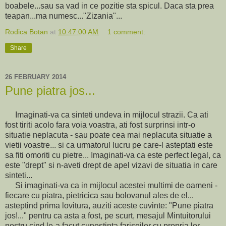
boabele...sau sa vad in ce pozitie sta spicul. Daca sta prea
teapan...ma numesc..."Zizania"...
Rodica Botan
at
10:47:00 AM
1 comment:
Share
26 FEBRUARY 2014
Pune piatra jos...
Imaginati-va ca sinteti undeva in mijlocul strazii. Ca ati
fost tiriti acolo fara voia voastra, ati fost surprinsi intr-o
situatie neplacuta - sau poate cea mai neplacuta situatie a
vietii voastre... si ca urmatorul lucru pe care-l asteptati este
sa fiti omoriti cu pietre... Imaginati-va ca este perfect legal, ca
este "drept" si n-aveti drept de apel vizavi de situatia in care
sinteti...
Si imaginati-va ca in mijlocul acestei multimi de oameni -
fiecare cu piatra, pietricica sau bolovanul ales de el...
asteptind prima lovitura, auziti aceste cuvinte: "Pune piatra
jos!..." pentru ca asta a fost, pe scurt, mesajul Mintuitorului
nostru cind le-a facut cunostinta fariseilor cu propria lor