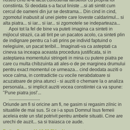
constiinta. Si deodata s-a facut liniste ...si ati simtit cum
cercul de oameni din jur se destrama... Din cind in cind,
zgomotul inabusit al unei pietre care loveste caldarimul... si
alta piatra... si iar... si iar... si zgomotele se indeparteaza...
Apoi tot la fel de bine va puteti imagina ca sinteti in
mijlocul strazii, ca ati tirit pe un pacatos acolo, ca sinteti plin
de indignare pentru ca l-ati prins pe individ faptuind o
nelegiuire, un pacat teribil... Imaginati-va ca asteptati ca
cineva sa inceapa aceasta procedura justificata, si in
asteptarea momentului stringeti in mina cu putere piatra pe
care cu multa chibzuinta ati ales-o de pe marginea drumului
pentru exact momentul ce urmeaza... cind deodata auziti o
voce calma, in contradictie cu vocile nerabdatoare si
acuzatoare de pina atunci - si auziti o chemare la o analiza
personala... si implicit auziti vocea constiintei ca va spune:
"Pune piatra jos!'...
...........................
Oriunde am fi si oricine am fi, ne gasim si regasim zilnic in
situatiile de mai sus. Si ce i-a spus Domnul Isus femeii
aceleia este un sfat potrivit pentru ambele situatii. Cine are
urechi de auzit... sa si traiasca ce aude.