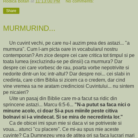
Rodica Botan
at
11:13:00 PM
No comments:
Share
MURMURIND...
Un cuvint vechi, pe care nu-l auzim prea des astazi... "a
murmura". Cum l-am picta oare in vocabularul nostru
contemporan? Am zice despre cei care critica tot timpul si pe
toata lumea (excluzindu-se pe dinsii) ca murmura? Dar
despre cei care vorbesc de rau, poarta vorbe nepotrivite si
nedorite dintr-un loc intr-altul? Dar despre noi... cei slabi in
credinta, care citim Biblia si zicem ca o credem, dar cind
vine vremea sa ne aratam credinciosi Cuvintului... nu sintem
pe nicaieri?
Uite un pasaj din Biblie care m-a facut sa ridic din
sprincene astazi... Marcu 6:5-6...
"N-a putut sa faca nici o
minune acolo, ci doar Si-a pus miinile peste citiva
bolnavi si i-a vindecat. Si se mira de necredinta lor."
Ca de obicei imi spun mie si daca vi se potriveste si
voua... atunci "cu placere". Ce mi-au spus mie aceste
cuvinte? Ca Dumnezeu vrea de atitea ori sa faca lucrari mari