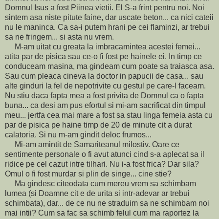
Domnul Isus a fost Piinea vietii. El S-a frint pentru noi. Noi
sintem asa niste pitute faine, dar uscate beton... ca nici cateii
nu le maninca. Ca sa-i putem hrani pe cei flaminzi, ar trebui
sa ne fringem... si asta nu vrem.
M-am uitat cu greata la imbracamintea acestei femei...
atita par de pisica sau ce-o fi fost pe hainele ei. In timp ce
conduceam masina, ma gindeam cum poate sa traiasca asa.
Sau cum pleaca cineva la doctor in papucii de casa... sau
alte ginduri la fel de nepotrivite cu gestul pe care-l faceam.
Nu stiu daca fapta mea a fost privita de Domnul ca o fapta
buna... ca desi am pus efortul si mi-am sacrificat din timpul
meu... jertfa cea mai mare a fost sa stau linga femeia asta cu
par de pisica pe haine timp de 20 de minute cit a durat
calatoria. Si nu m-am gindit deloc frumos...
Mi-am amintit de Samariteanul milostiv. Oare ce
sentimente personale o fi avut atunci cind s-a aplecat sa il
ridice pe cel cazut intre tilhari. Nu i-a fost frica? Dar sila?
Omul o fi fost murdar si plin de singe... cine stie?
Ma gindesc citeodata cum mereu vrem sa schimbam
lumea (si Doamne cit e de urita si intr-adevar ar trebui
schimbata), dar... de ce nu ne straduim sa ne schimbam noi
mai intii? Cum sa fac sa schimb felul cum ma raportez la