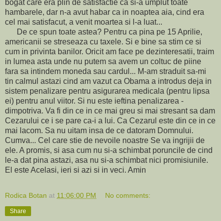
bogat care era plin de satisfactie ca si-a umplut toate
hambarele, dar n-a avut habar ca in noaptea aia, cind era
cel mai satisfacut, a venit moartea si l-a luat...
De ce spun toate astea? Pentru ca pina pe 15 Aprilie,
americanii se streseaza cu taxele. Si e bine sa stim ce si
cum in privinta banilor. Oricit am face pe dezinteresatii, traim
in lumea asta unde nu putem sa avem un coltuc de piine
fara sa intindem moneda sau cardul... M-am straduit sa-mi
tin calmul astazi cind am vazut ca Obama a introdus deja in
sistem penalizare pentru asigurarea medicala (pentru lipsa
ei) pentru anul viitor. Si nu este ieftina penalizarea -
dimpotriva. Va fi din ce in ce mai greu si mai stresant sa dam
Cezarului ce i se pare ca-i a lui. Ca Cezarul este din ce in ce
mai lacom. Sa nu uitam insa de ce datoram Domnului.
Cumva... Cel care stie de nevoile noastre Se va ingrijii de
ele. A promis, si asa cum nu si-a schimbat poruncile de cind
le-a dat pina astazi, asa nu si-a schimbat nici promisiunile.
El este Acelasi, ieri si azi si in veci. Amin
Rodica Botan
at
11:06:00 PM
No comments:
Share