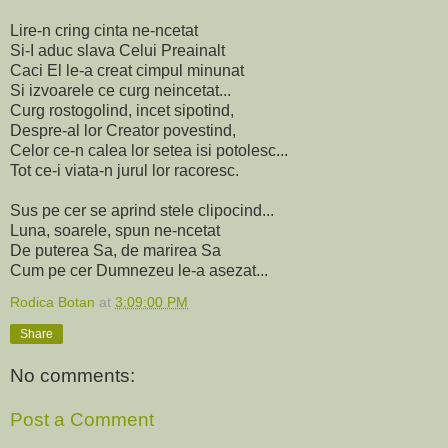
Lire-n cring cinta ne-ncetat
Si-I aduc slava Celui Preainalt
Caci El le-a creat cimpul minunat
Si izvoarele ce curg neincetat...
Curg rostogolind, incet sipotind,
Despre-al lor Creator povestind,
Celor ce-n calea lor setea isi potolesc...
Tot ce-i viata-n jurul lor racoresc.
Sus pe cer se aprind stele clipocind...
Luna, soarele, spun ne-ncetat
De puterea Sa, de marirea Sa
Cum pe cer Dumnezeu le-a asezat...
Rodica Botan
at
3:09:00 PM
Share
No comments:
Post a Comment