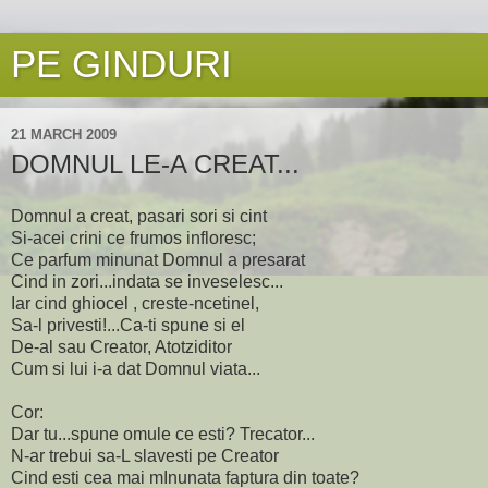
PE GINDURI
21 MARCH 2009
DOMNUL LE-A CREAT...
Domnul a creat, pasari sori si cint
Si-acei crini ce frumos infloresc;
Ce parfum minunat Domnul a presarat
Cind in zori...indata se inveselesc...
Iar cind ghiocel , creste-ncetinel,
Sa-l privesti!...Ca-ti spune si el
De-al sau Creator, Atotziditor
Cum si lui i-a dat Domnul viata...
Cor:
Dar tu...spune omule ce esti? Trecator...
N-ar trebui sa-L slavesti pe Creator
Cind esti cea mai mInunata faptura din toate?