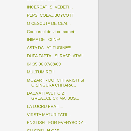
INCERCATI SI VEDETI...
PEPSI COLA...BOYCOTT
O CESCUTA DE CEAI...
Concursul de ziua mamei...
INIMA DE...CIINE!
ASTA DA , ATITUDINE!!!
DUPA FAPTA...SI RASPLATA!!!
04:05:06 07/08/09
MULTUMIRE!!!
MOZART - DOI CHITARISTI SI
O SINGURA CHITARA...
DACA ATI AVUT O ZI
GREA...CLICK MAI JOS...
LA LUCRU FRATI...
VIRSTA MATURITATII...
ENGLISH...FOR EVERYBODY...
CU COSU-N CAP...