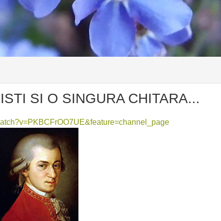
STI SI O SINGURA CHITARA...
/watch?v=PKBCFrOO7UE&feature=channel_page