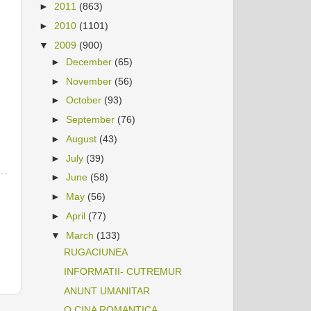
►
2011
(863)
►
2010
(1101)
▼
2009
(900)
►
December
(65)
►
November
(56)
►
October
(93)
►
September
(76)
►
August
(43)
►
July
(39)
►
June
(58)
►
May
(56)
►
April
(77)
▼
March
(133)
RUGACIUNEA
INFORMATII- CUTREMUR
ANUNT UMANITAR
O CINA ROMANTICA