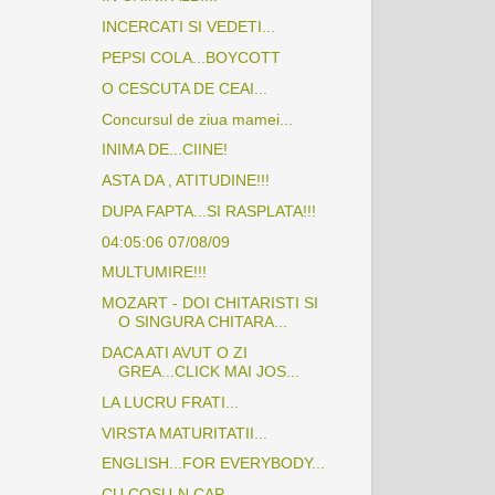
INCERCATI SI VEDETI...
PEPSI COLA...BOYCOTT
O CESCUTA DE CEAI...
Concursul de ziua mamei...
INIMA DE...CIINE!
ASTA DA , ATITUDINE!!!
DUPA FAPTA...SI RASPLATA!!!
04:05:06 07/08/09
MULTUMIRE!!!
MOZART - DOI CHITARISTI SI
O SINGURA CHITARA...
DACA ATI AVUT O ZI
GREA...CLICK MAI JOS...
LA LUCRU FRATI...
VIRSTA MATURITATII...
ENGLISH...FOR EVERYBODY...
CU COSU-N CAP...