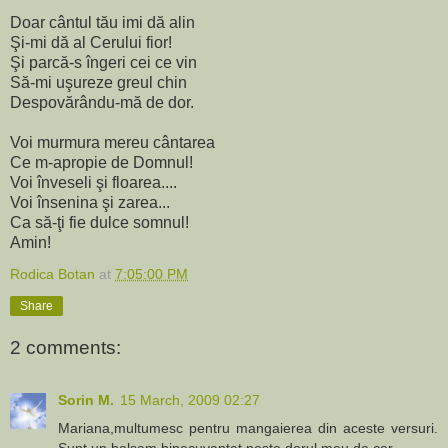
Doar cântul tău imi dă alin
Şi-mi dă al Cerului fior!
Şi parcă-s îngeri cei ce vin
Să-mi uşureze greul chin
Despovărându-mă de dor.
Voi murmura mereu cântarea
Ce m-apropie de Domnul!
Voi înveseli şi floarea....
Voi însenina şi zarea...
Ca să-ţi fie dulce somnul!
Amin!
Rodica Botan
at
7:05:00 PM
Share
2 comments:
Sorin M.
15 March, 2009 02:27
Mariana,multumesc pentru mangaierea din aceste versuri.
Sunt un balsam binecuvantat peste dorul meu de cer.