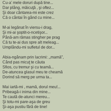
Cu-a' mele doruri după tine...
Dar plâng, măicuţă , şi oftez...
Şi doar cântarea-mi este crez
Că o cântai în gând cu mine...
M-ai legănat în viersu-i drag,
Şi mi-ai şoptit-o-ncetişor...
Până-am rămas stingher pe prag
Că tu te-ai dus spre alt meleag...
Umplându-mi sufletul de dor...
Abia-ngânam prin lacrimi: ,,mamă”,
Când pas micuţ te căuta
Sfios, cu tremur şi cu teamă...
De-atuncea glasul meu te cheamă
Dorind să merg pe urma ta...
Mai iartă-mi , mamă, dorul meu!...
Pribeagă-i inima din mine...
Te caută de-atunci mereu...
Şi totu-mi pare-aşa de greu
Şi-aşa pustiu fără de tine!