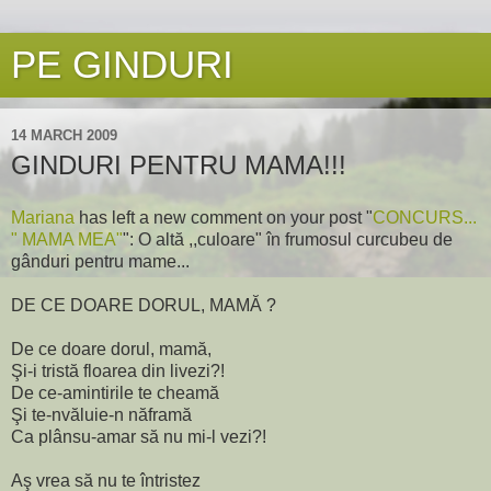
PE GINDURI
14 MARCH 2009
GINDURI PENTRU MAMA!!!
Mariana
has left a new comment on your post "
CONCURS...
" MAMA MEA"
": O altă ,,culoare" în frumosul curcubeu de
gânduri pentru mame...
DE CE DOARE DORUL, MAMĂ ?
De ce doare dorul, mamă,
Şi-i tristă floarea din livezi?!
De ce-amintirile te cheamă
Şi te-nvăluie-n năframă
Ca plânsu-amar să nu mi-l vezi?!
Aş vrea să nu te întristez