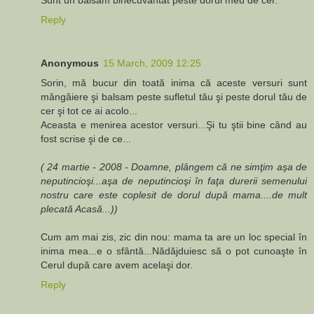
Reply
Anonymous
15 March, 2009 12:25
Sorin, mă bucur din toată inima că aceste versuri sunt
mângâiere şi balsam peste sufletul tău şi peste dorul tău de
cer şi tot ce ai acolo...
Aceasta e menirea acestor versuri...Şi tu ştii bine când au
fost scrise şi de ce...
( 24 martie - 2008 - Doamne, plângem că ne simţim aşa de
neputincioşi...aşa de neputincioşi în faţa durerii semenului
nostru care este coplesit de dorul după mama....de mult
plecată Acasă...))
Cum am mai zis, zic din nou: mama ta are un loc special în
inima mea...e o sfântă...Nădăjduiesc să o pot cunoaşte în
Cerul după care avem acelaşi dor.
Reply