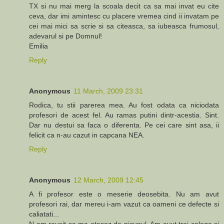
TX si nu mai merg la scoala decit ca sa mai invat eu cite
ceva, dar imi amintesc cu placere vremea cind ii invatam pe
cei mai mici sa scrie si sa citeasca, sa iubeasca frumosul,
adevarul si pe Domnul!
Emilia
Reply
Anonymous
11 March, 2009 23:31
Rodica, tu stii parerea mea. Au fost odata ca niciodata
profesori de acest fel. Au ramas putini dintr-acestia. Sint.
Dar nu destui sa faca o diferenta. Pe cei care sint asa, ii
felicit ca n-au cazut in capcana NEA.
Reply
Anonymous
12 March, 2009 12:45
A fi profesor este o meserie deosebita. Nu am avut
profesori rai, dar mereu i-am vazut ca oameni ce defecte si
caliatati...
N-am reusit sa ma atasez de nicunul. Am avut trei colege si