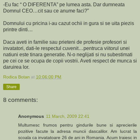
-Eu fac “ O DIFERENTA” pe lumea asta. Dar dumneata
Domnul CEO…cit sau ce anume faci?”
Domnului cu pricina i-au cazut ochii in gura si se uita piezis
printre dinti…
Daca aveti in familie sau prieteni de profesie profesori si
invatatori, dati-le respectul cuvenit…pentruca viitorul unei
natiuni este tinara generatie. N-o neglijati si nu subestimati
pe cei ce se ocupa de copii vostrii. Aveti respect de munca si
daruirea lor.
Rodica Botan
at
10:06:00 PM
Share
8 comments:
Anonymous
11 March, 2009 22:41
Multumesc frumos pentru gindurile bune si aprecierile
pozitive facute la adresa muncii dascalilor. Am lucrat la
scoala ca invatatoare 26 de ani in Romania. Acum traiesc in