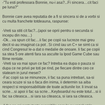
-”Tu esti profesoara Bonnie, nu-i asa?...Fi sincera…cit faci
pe luna?”
Bonnie care avea reputatia de a fi si sincera si de a vorbi si
cu multa franchete totdeauna, raspunse:
-Vreti sa stiti cit fac?...(apoi se oprii pentru o secunda si
incepu din nou…)
-Ok…va spun cit fac…ii fac pe copii sa lucreze mai greu
decit si-au imaginat ca pot . Si cind iau un C+ se simt ca si
cind Congresul le-a dat o medalie de onoare. Ii fac pe copii
sa stea 5 ore atenti fara sa asculte la Ipod Game Cube sau
filme rentate.
-Vreti sa va mai spun ce fac? Intreba ea dupa o pauza si
dupa ce ne privii pe toti pe rind, pe fiecare dintre ceo ce
stateam in jurul mesei?
-Fac copii sa se minuneze, ii fac sa puna intrebari, sa-si
ceara scuze si sa o faca din inima, ii determin sa aiba
respect si responsabilitate de toate actiunile lor. Ii invat sa
scrie…si apoi ii fac sa scrie…Keyboardul nu este totul…si ii
fac sa citeasca…si iara sa citeasca, si iara sa citeasca.