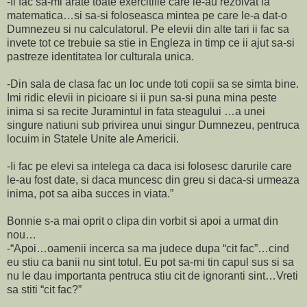
-Ii fac sa-mi arate toate exercitiile care le-au rezolvat la
matematica…si sa-si foloseasca mintea pe care le-a dat-o
Dumnezeu si nu calculatorul. Pe elevii din alte tari ii fac sa
invete tot ce trebuie sa stie in Engleza in timp ce ii ajut sa-si
pastreze identitatea lor culturala unica.
-Din sala de clasa fac un loc unde toti copii sa se simta bine.
Imi ridic elevii in picioare si ii pun sa-si puna mina peste
inima si sa recite Juramintul in fata steagului …a unei
singure natiuni sub privirea unui singur Dumnezeu, pentruca
locuim in Statele Unite ale Americii.
-Ii fac pe elevi sa intelega ca daca isi folosesc darurile care
le-au fost date, si daca muncesc din greu si daca-si urmeaza
inima, pot sa aiba succes in viata.”
Bonnie s-a mai oprit o clipa din vorbit si apoi a urmat din
nou…
-“Apoi…oamenii incerca sa ma judece dupa “cit fac”…cind
eu stiu ca banii nu sint totul. Eu pot sa-mi tin capul sus si sa
nu le dau importanta pentruca stiu cit de ignoranti sint…Vreti
sa stiti “cit fac?”