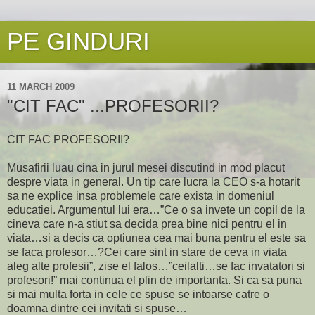
PE GINDURI
11 MARCH 2009
"CIT FAC" ...PROFESORII?
CIT FAC PROFESORII?
Musafirii luau cina in jurul mesei discutind in mod placut
despre viata in general. Un tip care lucra la CEO s-a hotarit
sa ne explice insa problemele care exista in domeniul
educatiei. Argumentul lui era…”Ce o sa invete un copil de la
cineva care n-a stiut sa decida prea bine nici pentru el in
viata…si a decis ca optiunea cea mai buna pentru el este sa
se faca profesor…?Cei care sint in stare de ceva in viata
aleg alte profesii”, zise el falos…”ceilalti…se fac invatatori si
profesori!” mai continua el plin de importanta. Si ca sa puna
si mai multa forta in cele ce spuse se intoarse catre o
doamna dintre cei invitati si spuse…