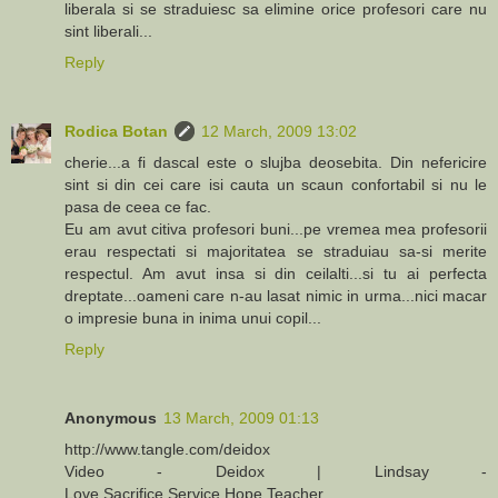
liberala si se straduiesc sa elimine orice profesori care nu
sint liberali...
Reply
Rodica Botan
12 March, 2009 13:02
cherie...a fi dascal este o slujba deosebita. Din nefericire
sint si din cei care isi cauta un scaun confortabil si nu le
pasa de ceea ce fac.
Eu am avut citiva profesori buni...pe vremea mea profesorii
erau respectati si majoritatea se straduiau sa-si merite
respectul. Am avut insa si din ceilalti...si tu ai perfecta
dreptate...oameni care n-au lasat nimic in urma...nici macar
o impresie buna in inima unui copil...
Reply
Anonymous
13 March, 2009 01:13
http://www.tangle.com/deidox
Video - Deidox | Lindsay -
Love,Sacrifice,Service,Hope,Teacher,