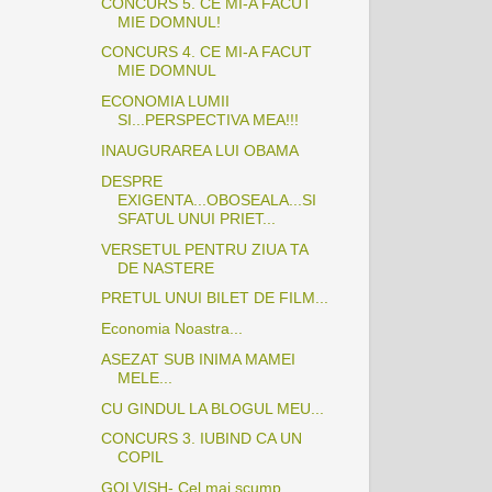
CONCURS 5. CE MI-A FACUT
MIE DOMNUL!
CONCURS 4. CE MI-A FACUT
MIE DOMNUL
ECONOMIA LUMII
SI...PERSPECTIVA MEA!!!
INAUGURAREA LUI OBAMA
DESPRE
EXIGENTA...OBOSEALA...SI
SFATUL UNUI PRIET...
VERSETUL PENTRU ZIUA TA
DE NASTERE
PRETUL UNUI BILET DE FILM...
Economia Noastra...
ASEZAT SUB INIMA MAMEI
MELE...
CU GINDUL LA BLOGUL MEU...
CONCURS 3. IUBIND CA UN
COPIL
GOLVISH- Cel mai scump