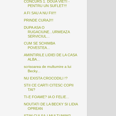
CONCURS 1. DOUA VIETI -
PENTRU UN SUFLET!!!
A FI SAU A NU FII!!!
PRINDE CURAJ!!!
DUPA ASA O
RUGACIUNE...URMEAZA
SERVICIUL...
CUM SE SCHIMBA
POVESTEA...
AMINTIRILE LIDIEI DE LA CASA
ALBA...
scrisoarea de multumire a lui
Becky...
NU EXISTA CROCODILI !?
STII CE CARTI CITESC COPII
TAI?
TI-E FOAME? IA O FELIE...
NOUTATI DE LA BECKY SI LIDIA
OPREAN
STIM CUI SA-I MULTUMIM?