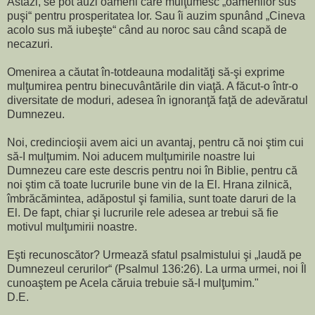
Astăzi, se pot auzi oameni care mulţumesc „oamenilor sus
puşi“ pentru prosperitatea lor. Sau îi auzim spunând „Cineva
acolo sus mă iubeşte“ când au noroc sau când scapă de
necazuri.
Omenirea a căutat în-totdeauna modalităţi să-şi exprime
mulţumirea pentru binecuvântările din viaţă. A făcut-o într-o
diversitate de moduri, adesea în ignoranţă faţă de adevăratul
Dumnezeu.
Noi, credincioşii avem aici un avantaj, pentru că noi ştim cui
să-I mulţumim. Noi aducem mulţumirile noastre lui
Dumnezeu care este descris pentru noi în Biblie, pentru că
noi ştim că toate lucrurile bune vin de la El. Hrana zilnică,
îmbrăcămintea, adăpostul şi familia, sunt toate daruri de la
El. De fapt, chiar şi lucrurile rele adesea ar trebui să fie
motivul mulţumirii noastre.
Eşti recunoscător? Urmează sfatul psalmistului şi „laudă pe
Dumnezeul cerurilor“ (Psalmul 136:26). La urma urmei, noi Îl
cunoaştem pe Acela căruia trebuie să-I mulţumim."
D.E.