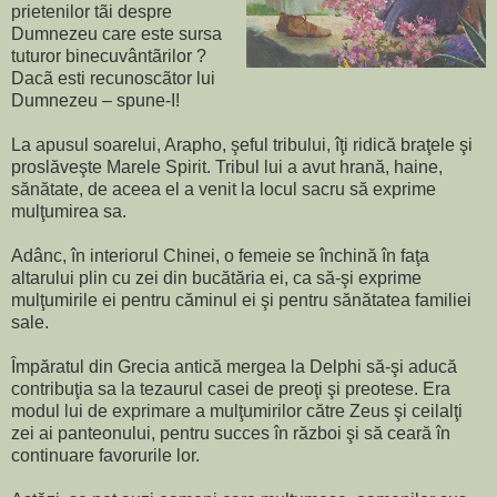
prietenilor tãi despre
Dumnezeu care este sursa
tuturor binecuvântãrilor ?
Dacã esti recunoscãtor lui
Dumnezeu – spune-I!
La apusul soarelui, Arapho, şeful tribului, îţi ridică braţele şi
proslăveşte Marele Spirit. Tribul lui a avut hrană, haine,
sănătate, de aceea el a venit la locul sacru să exprime
mulţumirea sa.
Adânc, în interiorul Chinei, o femeie se închină în faţa
altarului plin cu zei din bucătăria ei, ca să-şi exprime
mulţumirile ei pentru căminul ei şi pentru sănătatea familiei
sale.
Împăratul din Grecia antică mergea la Delphi să-şi aducă
contribuţia sa la tezaurul casei de preoţi şi preotese. Era
modul lui de exprimare a mulţumirilor către Zeus şi ceilalţi
zei ai panteonului, pentru succes în război şi să ceară în
continuare favorurile lor.