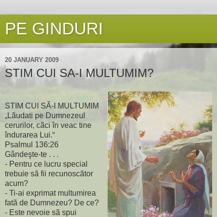
PE GINDURI
20 JANUARY 2009
STIM CUI SA-I MULTUMIM?
STIM CUI SÃ-I MULTUMIM
„Lãudati pe Dumnezeul
cerurilor, cãci în veac tine
îndurarea Lui.“
Psalmul 136:26
Gândeşte-te . . .
- Pentru ce lucru special
trebuie sã fii recunoscãtor
acum?
- Ti-ai exprimat multumirea
fatã de Dumnezeu? De ce?
- Este nevoie sã spui