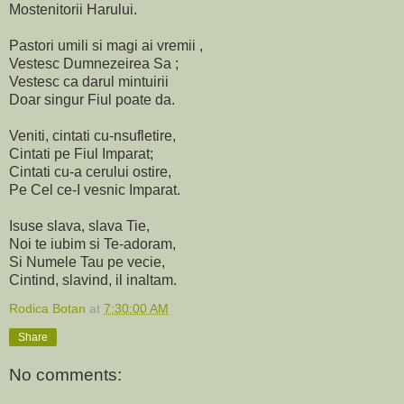
Mostenitorii Harului.
Pastori umili si magi ai vremii ,
Vestesc Dumnezeirea Sa ;
Vestesc ca darul mintuirii
Doar singur Fiul poate da.
Veniti, cintati cu-nsufletire,
Cintati pe Fiul Imparat;
Cintati cu-a cerului ostire,
Pe Cel ce-I vesnic Imparat.
Isuse slava, slava Tie,
Noi te iubim si Te-adoram,
Si Numele Tau pe vecie,
Cintind, slavind, il inaltam.
Rodica Botan
at
7:30:00 AM
Share
No comments: