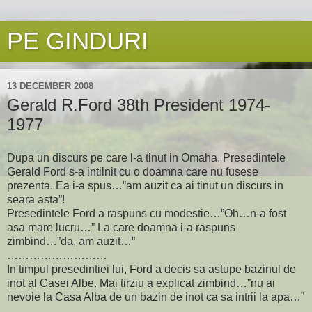
PE GINDURI
13 DECEMBER 2008
Gerald R.Ford 38th President 1974-
1977
Dupa un discurs pe care l-a tinut in Omaha, Presedintele
Gerald Ford s-a intilnit cu o doamna care nu fusese
prezenta. Ea i-a spus…”am auzit ca ai tinut un discurs in
seara asta”!
Presedintele Ford a raspuns cu modestie…”Oh…n-a fost
asa mare lucru…” La care doamna i-a raspuns
zimbind…”da, am auzit…”
………………………
In timpul presedintiei lui, Ford a decis sa astupe bazinul de
inot al Casei Albe. Mai tirziu a explicat zimbind…”nu ai
nevoie la Casa Alba de un bazin de inot ca sa intrii la apa…”