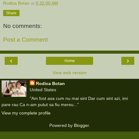
Rodica Botan
at
9:32:00 AM
Share
No comments:
Post a Comment
‹
›
Home
View web version
Rodica Botan
United States
"Am fost asa cum nu mai sint Dar cum sint azi, imi
pare rau Ca n-am putut sa fiu mereu..."
View my complete profile
Powered by
Blogger
.