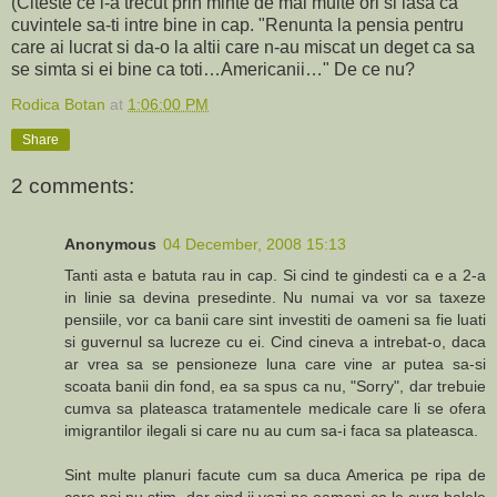
(Citeste ce i-a trecut prin minte de mai multe ori si lasa ca
cuvintele sa-ti intre bine in cap. "Renunta la pensia pentru
care ai lucrat si da-o la altii care n-au miscat un deget ca sa
se simta si ei bine ca toti…Americanii…" De ce nu?
Rodica Botan
at
1:06:00 PM
Share
2 comments:
Anonymous
04 December, 2008 15:13
Tanti asta e batuta rau in cap. Si cind te gindesti ca e a 2-a
in linie sa devina presedinte. Nu numai va vor sa taxeze
pensiile, vor ca banii care sint investiti de oameni sa fie luati
si guvernul sa lucreze cu ei. Cind cineva a intrebat-o, daca
ar vrea sa se pensioneze luna care vine ar putea sa-si
scoata banii din fond, ea sa spus ca nu, "Sorry", dar trebuie
cumva sa plateasca tratamentele medicale care li se ofera
imigrantilor ilegali si care nu au cum sa-i faca sa plateasca.
Sint multe planuri facute cum sa duca America pe ripa de
care noi nu stim, dar cind ii vezi pe oameni ca le curg balele