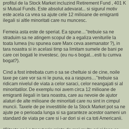
profitul de la Stock Market incluzind Retirement Fund , 401 K
si Mutual Funds. Este absolut adevarat... si sigurul motiv
este acela ca vrea sa ajute cele 12 milioane de emigranti
ilegali si altle minoritati care nu muncesc.
Femeia asta este de speriat. Ea spune…"trebuie sa ne
straduim sa ne atingem scopul de a egaliza veniturile la
toata lumea (nu spunea oare Marx ceva asemanator ?), in
tara noastra si in acelasi timp sa limitam sumele de bani pe
care cei bogati le investesc. (eu nu-s bogat…esti tu cumva
bogat?).
Cind a fost intrebata cum o sa se cheltuie si de cine, noile
taxe pe care vor sa ni le puna, ea a raspuns…"trebuie sa
ridicam nivelul de viata a celor saraci, celor neangajati si al
minoritatilor. De exemplu noi avem circa 12 milioane de
emigranti ilegali in tara noastra, care au nevoie de ajutor
alaturi de alte milioane de minoritati care nu sint in cimpul
muncii. Taxele de pe investitiile de la Stock Market pot sa ne
ajute pe o perioada lunga si sa garanteze acestor oameni un
standard de viata pe care si l-ar dori si ei ca toti Americanii.