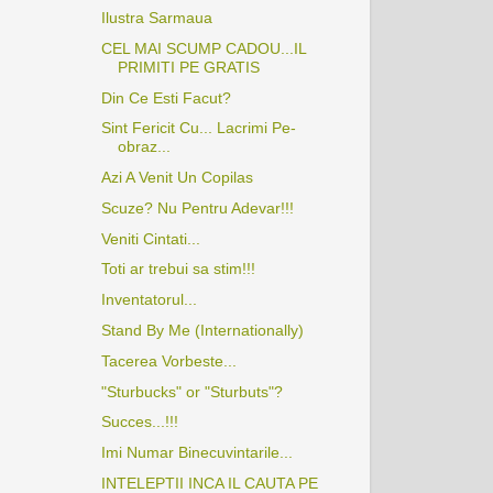
Ilustra Sarmaua
CEL MAI SCUMP CADOU...IL
PRIMITI PE GRATIS
Din Ce Esti Facut?
Sint Fericit Cu... Lacrimi Pe-
obraz...
Azi A Venit Un Copilas
Scuze? Nu Pentru Adevar!!!
Veniti Cintati...
Toti ar trebui sa stim!!!
Inventatorul...
Stand By Me (Internationally)
Tacerea Vorbeste...
"Sturbucks" or "Sturbuts"?
Succes...!!!
Imi Numar Binecuvintarile...
INTELEPTII INCA IL CAUTA PE