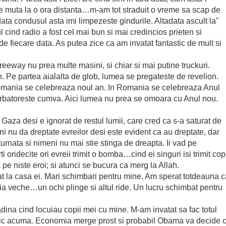
e muta la o ora distanta…m-am tot straduit o vreme sa scap de
ta condusul asta imi limpezeste gindurile. Altadata ascult la"
l cind radio a fost cel mai bun si mai credincios prieten si
e fiecare data. As putea zice ca am invatat fantastic de mult si
eeway nu prea multe masini, si chiar si mai putine truckuri.
n. Pe partea aialalta de glob, lumea se pregateste de revelion.
Romania se celebreaza noul an. In Romania se celebreaza Anul
sarbatoreste cumva. Aici lumea nu prea se omoara cu Anul nou.
 Gaza desi e ignorat de restul lumii, care cred ca s-a saturat de
ni nu da dreptate evreilor desi este evident ca au dreptate, dar
turnata si nimeni nu mai stie stinga de dreapta. Ii vad pe
i oridecite ori evreii trimit o bomba…cind ei singuri isi trimit cop
pe niste eroi; si atunci se bucura ca merg la Allah.
t la casa ei. Mari schimbari pentru mine. Am sperat totdeauna c
a veche…un ochi plinge si altul ride. Un lucru schimbat pentru
ina cind locuiau copii mei cu mine. M-am invatat sa fac totul
nimic acuma. Economia merge prost si probabil Obama va decide 