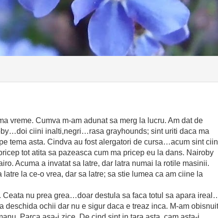
tima vreme. Cumva m-am adunat sa merg la lucru. Am dat de
bby…doi ciini inalti,negri…rasa grayhounds; sint uriti daca ma
pe tema asta. Cindva au fost alergatori de cursa…acum sint ciin
pricep tot atita sa pazeasca cum ma pricep eu la dans. Nairoby
iro. Acuma a invatat sa latre, dar latra numai la rotile masinii.
latre la ce-o vrea, dar sa latre; sa stie lumea ca am ciine la
 Ceata nu prea grea…doar destula sa faca totul sa apara ireal
sa deschida ochii dar nu e sigur daca e treaz inca. M-am obisnui
nu. Parca asa-i zice. De cind sint in tara asta, cam asta-i