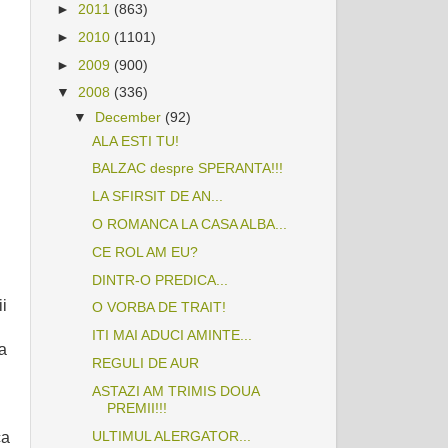
►
2011
(863)
►
2010
(1101)
►
2009
(900)
▼
2008
(336)
▼
December
(92)
ALA ESTI TU!
BALZAC despre SPERANTA!!!
LA SFIRSIT DE AN...
O ROMANCA LA CASA ALBA...
CE ROL AM EU?
DINTR-O PREDICA...
ii
O VORBA DE TRAIT!
ITI MAI ADUCI AMINTE...
a
REGULI DE AUR
ASTAZI AM TRIMIS DOUA
PREMII!!!
ULTIMUL ALERGATOR...
ca