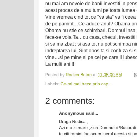
nu mai am nevoie de banii investiti in pens
acest proces de a multumi pe toata lumea 
Vine vremea cind tot ce "va sta" va fi ceea
de pe pamint…Ce-aduce anul? Obama prob
Obama nu stie ce schimbari. Domnul insa l
faca-se voia Ta…cu casa, checul, investiti
si sa ma zbat ; si asa tot nu pot schimba n
indreptarea lui. Sint obosita si confuza si
vine…si pe mine si pe cei pe care ii iubesc
La multi ani!!!
Posted by
Rodica Botan
at
11:05:00 AM
Labels:
Ce-mi mai trece prin cap...
2 comments:
Anonymous said...
Draga Rodica ,
Azi e o zi mare ,ziua Domnului !Bucurati-v
te citi romini fac acum lucrul acesta si po