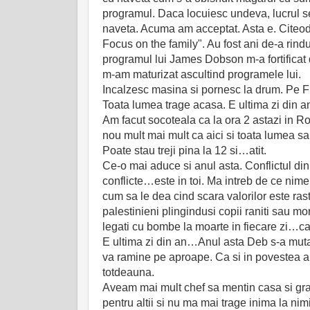
programul. Daca locuiesc undeva, lucrul s
naveta. Acuma am acceptat. Asta e. Citeoda
Focus on the family". Au fost ani de-a rindu
programul lui James Dobson m-a fortificat d
m-am maturizat ascultind programele lui.
Incalzesc masina si pornesc la drum. Pe Fr
Toata lumea trage acasa. E ultima zi din a
Am facut socoteala ca la ora 2 astazi in 
nou mult mai mult ca aici si toata lumea 
Poate stau treji pina la 12 si…atit.
Ce-o mai aduce si anul asta. Conflictul din
conflicte…este in toi. Ma intreb de ce nime
cum sa le dea cind scara valorilor este ras
palestinieni plingindusi copii raniti sau mort
legati cu bombe la moarte in fiecare zi…ca 
E ultima zi din an…Anul asta Deb s-a muta
va ramine pe aproape. Ca si in povestea ai
totdeauna.
Aveam mai mult chef sa mentin casa si grad
pentru altii si nu ma mai trage inima la 