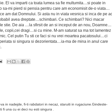
ie. El va imparti ca toata lumea sa fie multumita…si poate in
o sa-mi pierd si pensia pentru care am economisit de-o viata…
 ce am dat Domnului. Si asta nu in viata vesnica si inca de pe ac
abil avea dreptate…schimbari. Ce schimbari? Nici macar
e stie. De aia …la sfirsit de an si inceput de an nou, Doamne…
ile, copii,cei dragi…si cu mine. M-am saturat sa ma tot lamentez
imic. Cel putin Tu sti ce faci si nu vrei moartea pacatosului…ci
 speriata si singura si dezorientata…ia-ma de mina in anul care
.
a in nadejde, fi-ti rabdatori in necaz, staruiti in rugaciune.Gindeste-
ti fi una cu ei deci nu esti singura .