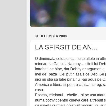
31 DECEMBER 2008
LA SFIRSIT DE AN...
O dimineata cetoasa ca multe altele in ul
mincare la Cairo si Nairoby… ciinii lui De
intrebati pe bine, dar Debby ar argumenta 
mei de "paza".Cel putin asa zice Deb. Se 
nici nu stia sa latre pina nu l-au adus pe Ca
America e libera si pentru ciini…ma rog; sa 
casa.
Poseta, telefonul…cheile…si pe usa afara.
numa potrivit pentru cineva care a trebuit 
cu naveta cum s-a obisnuit magarul cu suma