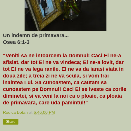
Un indemn de primavara...
Osea 6:1-3
"Veniti sa ne intoarcem la Domnul! Caci El ne-a
sfisiat, dar tot El ne va vindeca; El ne-a lovit, dar
tot El ne va lega ranile. El ne va da iarasi viata in
doua zile; a treia zi ne va scula, si vom trai
inaintea Lui. Sa cunoastem, ca cautam sa
cunoastem pe Domnul! Caci El se iveste ca zorile
diminetei, si va veni la noi ca o ploaie, ca ploaia
de primavara, care uda pamintul!"
Rodica Botan
at
6:46:00 PM
Share