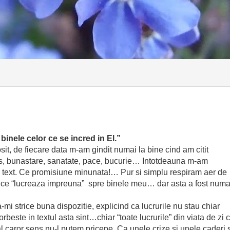
binele celor ce se incred in El.”
sit, de fiecare data m-am gindit numai la bine cind am citit
s, bunastare, sanatate, pace, bucurie… Intotdeauna m-am
ui text. Ce promisiune minunata!… Pur si simplu respiram aer de
 ce “lucreaza impreuna” spre binele meu… dar asta a fost numa
 strice buna dispozitie, explicind ca lucrurile nu stau chiar
orbeste in textul asta sint…chiar “toate lucrurile” din viata de zi 
e al caror sens nu-l putem pricepe. Ca unele crize si unele caderi 