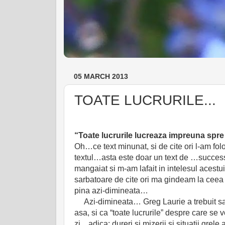
05 MARCH 2013
TOATE LUCRURILE...
“Toate lucrurile lucreaza impreuna spre 
Oh…ce text minunat, si de cite ori l-am folo
textul…asta este doar un text de …succes
mangaiat si m-am lafait in intelesul acest
sarbatoare de cite ori ma gindeam la ceea
pina azi-dimineata…
Azi-dimineata… Greg Laurie a trebuit sa-mi
asa, si ca “toate lucrurile” despre care se v
zi…adica: dureri si mizerii si situatii grel