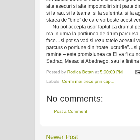
alte esecuri si alte impotmoliri sint parte d
si la rau, si la teama, si la suferinta, si l
starea de “bine” de care vorbeste acest ver
Nu pot accepta usor faptul ca drumul pe 
ma in urma la portiunea de drum parcursa p
face…si pot sa vad si rezultatele acestui v
parcurs o portiune din “toate lucrurile”…s
ramine – este promisiunea ca El va fi cu n
Sadrac, Mesac si Abednego, sau la fintina 
Posted by
Rodica Botan
at
5:00:00 PM
Labels:
Ce-mi mai trece prin cap...
No comments:
Post a Comment
Newer Post