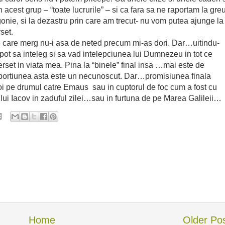
in acest grup – “toate lucrurile” – si ca fara sa ne raportam la gre
a agonie, si la dezastru prin care am trecut- nu vom putea ajunge la
set.
care merg nu-i asa de neted precum mi-as dori. Dar…uitindu-
ot sa inteleg si sa vad intelepciunea lui Dumnezeu in tot ce
erset in viata mea. Pina la “binele” final insa …mai este de
i portiunea asta este un necunoscut. Dar…promisiunea finala
oi pe drumul catre Emaus sau in cuptorul de foc cum a fost cu
lui Iacov in zaduful zilei…sau in furtuna de pe Marea Galileii…
Home
Older Po