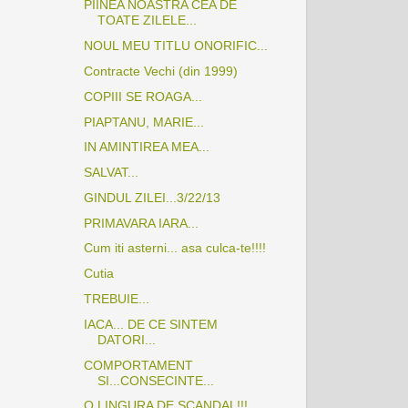
PIINEA NOASTRA CEA DE
TOATE ZILELE...
NOUL MEU TITLU ONORIFIC...
Contracte Vechi (din 1999)
COPIII SE ROAGA...
PIAPTANU, MARIE...
IN AMINTIREA MEA...
SALVAT...
GINDUL ZILEI...3/22/13
PRIMAVARA IARA...
Cum iti asterni... asa culca-te!!!!
Cutia
TREBUIE...
IACA... DE CE SINTEM
DATORI...
COMPORTAMENT
SI...CONSECINTE...
O LINGURA DE SCANDAL!!!