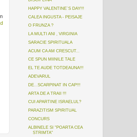
HAPPY VALENTINE`S DAY!!!
on
CALEA INGUSTA - PEISAJE
ad
O FRUNZA ?
LA MULTI ANI , VIRGINIA
SARACIE SPIRITUALA
ACUM CA AM CRESCUT...
CE SPUN MIINILE TALE
EL TE AUDE TOTDEAUNA!!!
ADEVARUL
DE...SCARPINAT IN CAP!!!
ARTA DE A TRAII !!!
CUI APARTINE ISRAELUL?
PARAZITISM SPIRITUAL
CONCURS
ALBINELE SI "POARTA CEA
STRIMTA"