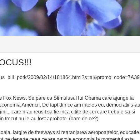
OCUS!!!
lus_bill_pork/2009/02/14/181864.html?s=al&promo_code=7A39
e Fox News. Se pare ca Stimulusul lui Obama care ajunge la
economia Americii. De fapt din ce am inteles eu, democratii s-a
i... care n-au reusit sa fie inca citite de cei care trebuie sa-si
in trecut nu le-au fost aprobate. (oare de ce?)
coala, largire de freeways si rearanjarea aeropoartelor, educatie
int pe departe ceea ce are nevoie economia la momentul asta.