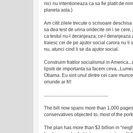
nici nu intentioneaza ca sa fie platit de nim
planeta asta.)
Am citit zilele trecute o scrisoare deschisa
sa dea test de urina oridecite ori i se ce
ca testul nu-l deranjeaza; ce-l deranjeaza zi
traiesc cei de pe ajutor social carora nu li
nu, atunci cind li se da ajutor social.
Construim fratilor socialismul in America..
lipsiti de importanta sa facem ceva...Lume
Obama. Eu sint unul dintre cei care munce
oriunde ar fi!!
......................................................
The bill now spans more than 1,000 pages
conservatives objected to, most of the po
The plan has more than $3 billion in “ne