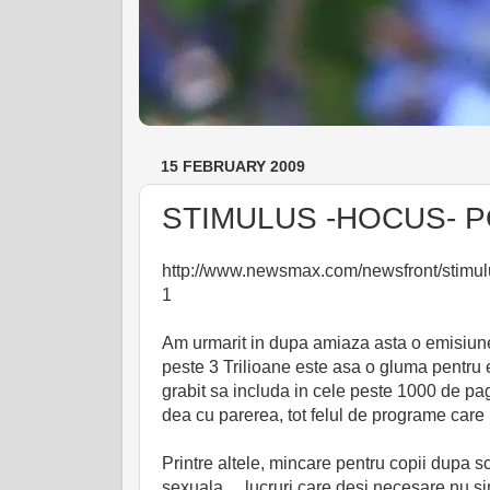
15 FEBRUARY 2009
STIMULUS -HOCUS- P
http://www.newsmax.com/newsfront/stimu
1
Am urmarit in dupa amiaza asta o emisiun
peste 3 Trilioane este asa o gluma pentru 
grabit sa includa in cele peste 1000 de pagin
dea cu parerea, tot felul de programe care 
Printre altele, mincare pentru copii dupa s
sexuala… lucruri care desi necesare nu s