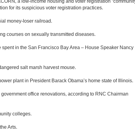
 ACORN, a low-income housing and voter registration “communit
ion for its suspicious voter registration practices.
ial money-loser railroad.
ding courses on sexually transmitted diseases.
o be spent in the San Francisco Bay Area – House Speaker Nancy
endangered salt marsh harvest mouse.
d power plant in President Barack Obama’s home state of Illinois.
and government office renovations, according to RNC Chairman
unity colleges.
the Arts.