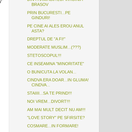
y”
BRASOV
PRIN BUCURESTI...PE
GINDURI!
PE CINE AI ALES EROU ANUL
ASTA?
DREPTUL DE "A FI!"
MODERATE MUSLIM...(???)
STETOSCOPUL!!!
CE INSEAMNA "MINORITATE"
O BUNICUTA LA VOLAN...
CINDVA ERA DOAR...IN GLUMA!
CINDVA...
STAIIII...SA TE PRIND!!!
NOI VREM...DIVORT!!!
AM MAI MULT DECIT NU AM!!!
"LOVE STORY" PE SFIRSITE?
COSMARE...IN FORMARE!