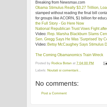
Breaking from Newsmax.com
Obama Stimulus Really $3.27 Trillion, Lo
stamped without reading the final bill conta
for groups like ACORN, $1 billion for educ
the Full Story - Go Here Now
National Republican Trust Vows Fight afte
Video:
Rep. Marsha Blackburn Slams Cen
Sen. Gregg Says He Was 'Surprised' by 
Video:
Betsy McCaughey Says Stimulus 
The Coming Obamanomics Train Wreck
Posted by
Rodica Botan
at
7:04:00 PM
Labels:
Noutati si comentarii...
No comments:
Post a Comment