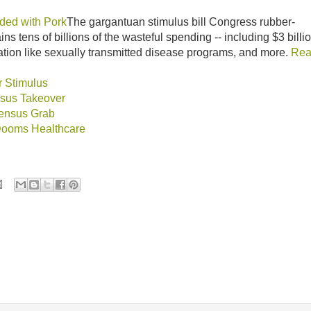
aded with Pork
The gargantuan stimulus bill Congress rubber-
ins tens of billions of the wasteful spending -- including $3 billi
ation like sexually transmitted disease programs, and more.
Re
r Stimulus
sus Takeover
Census Grab
Dooms Healthcare