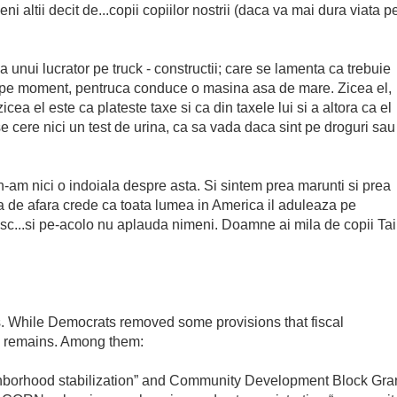
eni altii decit de...copii copiilor nostrii (daca va mai dura viata p
 a unui lucrator pe truck - constructii; care se lamenta ca trebuie
re, pe moment, pentruca conduce o masina asa de mare. Zicea el,
cea el este ca plateste taxe si ca din taxele lui si a altora ca el
 se cere nici un test de urina, ca sa vada daca sint pe droguri sau
.n-am nici o indoiala despre asta. Si sintem prea marunti si prea
a de afara crede ca toata lumea in America il aduleaza pe
sc...si pe-acolo nu aplauda nimeni. Doamne ai mila de copii Tai
. While Democrats removed some provisions that fiscal
rk remains. Among them:
ighborhood stabilization” and Community Development Block Gra