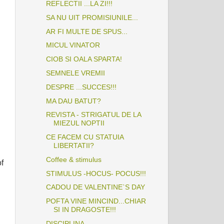
REFLECTII ...LA ZI!!!
SA NU UIT PROMISIUNILE...
AR FI MULTE DE SPUS...
MICUL VINATOR
CIOB SI OALA SPARTA!
SEMNELE VREMII
DESPRE ...SUCCES!!!
MA DAU BATUT?
REVISTA - STRIGATUL DE LA
MIEZUL NOPTII
CE FACEM CU STATUIA
LIBERTATII?
Coffee & stimulus
of
STIMULUS -HOCUS- POCUS!!!
CADOU DE VALENTINE`S DAY
POFTA VINE MINCIND...CHIAR
SI IN DRAGOSTE!!!
DISCIPLINA