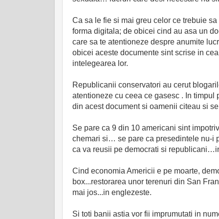
Ca sa le fie si mai greu celor ce trebuie sa
forma digitala; de obicei cind au asa un do
care sa te atentioneze despre anumite lucru
obicei aceste documente sint scrise in cea
intelegearea lor.
Republicanii conservatori au cerut blogaril
atentioneze cu ceea ce gasesc . In timpul p
din acest document si oamenii citeau si se
Se pare ca 9 din 10 americani sint impotriv
chemari si… se pare ca presedintele nu-i p
ca va reusii pe democrati si republicani…int
Cind economia Americii e pe moarte, democ
box...restorarea unor terenuri din San Francisc
mai jos...in englezeste.
Si toti banii astia vor fii imprumutati in nu