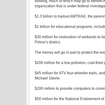
funding, much of which may go to benefit
organization that is under federal investigat
$1.3 billion to bailout AMTRAK, the perenn
$1 billion for educational programs, inclu
$30 million for restoration of wetlands t
Pelosi’s district.
The money will go in part to protect the 
$200 million for a low-pollution, coal-fire
$45 million for ATV four-wheeler trails, 
Michael Steele.
$200 million to provide computers to comm
$50 million for the National Endowment of 