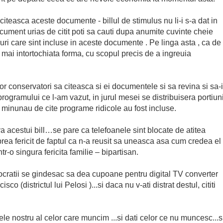
 citeasca aceste documente - billul de stimulus nu li-i s-a dat in
cument urias de citit poti sa cauti dupa anumite cuvinte cheie
ri care sint incluse in aceste documente . Pe linga asta , ca de
 mai intortochiata forma, cu scopul precis de a ingreuia
or conservatori sa citeasca si ei documentele si sa revina si sa-i
rogramului ce l-am vazut, in jurul mesei se distribuisera portiun
 minunau de cite programe ridicole au fost incluse.
a acestui bill…se pare ca telefoanele sint blocate de atitea
rea fericit de faptul ca n-a reusit sa uneasca asa cum credea el
r-o singura fericita familie – bipartisan.
ratii se gindesac sa dea cupoane pentru digital TV converter
o (districtul lui Pelosi )...si daca nu v-ati distrat destul, cititi
mele nostru al celor care muncim ...si dati celor ce nu muncesc...s