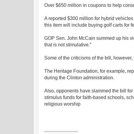
Over $650 million in coupons to help cons
A reported $300 million for hybrid vehicle
this item will include buying golf carts for 
GOP Sen. John McCain summed up his view o
that is not stimulative.”
Some of the criticisms of the bill, however,
The Heritage Foundation, for example, repo
during the Clinton administration.
Also, opponents have slammed the bill for b
stimulus funds for faith-based schools, schoo
religious worship
............................