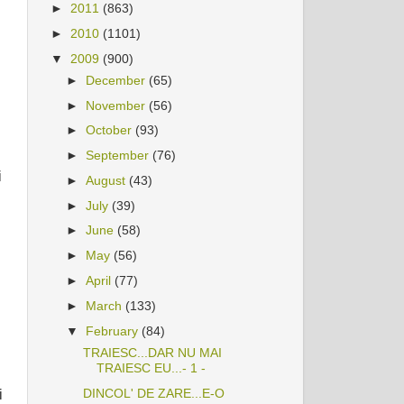
►
2011
(863)
►
2010
(1101)
▼
2009
(900)
►
December
(65)
►
November
(56)
►
October
(93)
►
September
(76)
i
►
August
(43)
►
July
(39)
►
June
(58)
►
May
(56)
►
April
(77)
►
March
(133)
▼
February
(84)
TRAIESC...DAR NU MAI
TRAIESC EU...- 1 -
DINCOL' DE ZARE...E-O
i