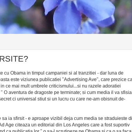
IRSITE?
e cu Obama in timpul campaniei si al tranzitiei - dar luna de
asta este viziunea publicatiei "Advertising Ave", care prezice c
in ce mai mult umbrele criticismului...si nu razele adoratiei
lul " O aventura de dragoste pe terminate; si cum media il va sfisia
ret ci universal stiut si un lucru cu care ne-am obisnuit de-
 sa ia sfirsit - e aproape vizibil deja cum media se straduieste d
 Ad Age citeaza un editorial din Los Angeles care a fost suportiv
d ca publicatia lor " o sa-l scrutineze pe Obama si ca o sa faca