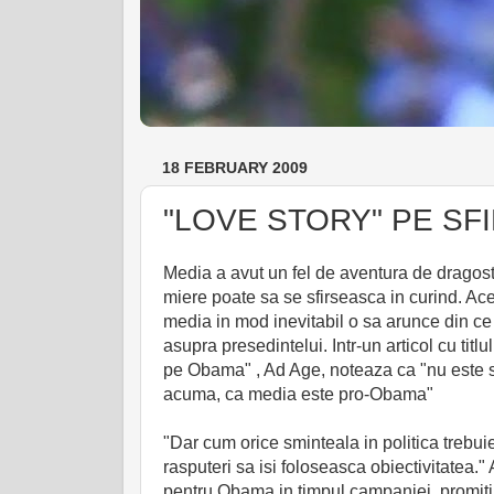
18 FEBRUARY 2009
"LOVE STORY" PE SF
Media a avut un fel de aventura de dragost
miere poate sa se sfirseasca in curind. Ace
media in mod inevitabil o sa arunce din ce 
asupra presedintelui. Intr-un articol cu tit
pe Obama" , Ad Age, noteaza ca "nu este sec
acuma, ca media este pro-Obama"
"Dar cum orice sminteala in politica trebuie
rasputeri sa isi foloseasca obiectivitatea."
pentru Obama in timpul campaniei, promitin