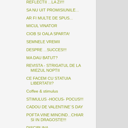
REFLECTII ...LA ZI!!!
SA NU UIT PROMISIUNILE...
AR FI MULTE DE SPUS...
MICUL VINATOR
CIOB SI OALA SPARTA!
SEMNELE VREMII
DESPRE ...SUCCES!!!
MA DAU BATUT?
REVISTA - STRIGATUL DE LA
MIEZUL NOPTII
CE FACEM CU STATUIA
LIBERTATII?
Coffee & stimulus
STIMULUS -HOCUS- POCUS!!!
CADOU DE VALENTINE`S DAY
POFTA VINE MINCIND...CHIAR
SI IN DRAGOSTE!!!
DISCIPLINA