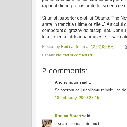
raportul dintre promisiunile lui si ceea ce r
Si un alt suporter de-al lui Obama, The New
arata in tranzitia ultimelor zile..." Artic
competent si grozav de disciplinat. Dar nu
final...media totdeauna reuseste ... sa-si a
Posted by
Rodica Botan
at
12:02:00 PM
Labels:
Noutati si comentarii...
2 comments:
Anonymous said...
Sa speram ca jurnalismul reinvie...ca de 
18 February, 2009 23:15
Rodica Botan
said...
...yeap...miroase de mult...