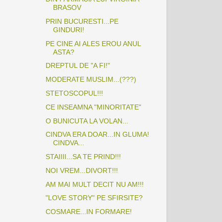
BRASOV
PRIN BUCURESTI...PE
GINDURI!
PE CINE AI ALES EROU ANUL
ASTA?
DREPTUL DE "A FI!"
MODERATE MUSLIM...(???)
STETOSCOPUL!!!
CE INSEAMNA "MINORITATE"
O BUNICUTA LA VOLAN...
CINDVA ERA DOAR...IN GLUMA!
CINDVA...
STAIIII...SA TE PRIND!!!
NOI VREM...DIVORT!!!
AM MAI MULT DECIT NU AM!!!
"LOVE STORY" PE SFIRSITE?
COSMARE...IN FORMARE!