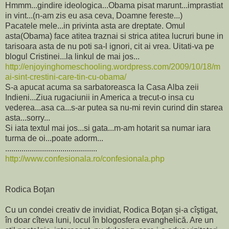
Hmmm...gindire ideologica...Obama pisat marunt...imprastiat
in vint...(n-am zis eu asa ceva, Doamne fereste...)
Pacatele mele...in privinta asta are dreptate. Omul
asta(Obama) face atitea traznai si strica atitea lucruri bune in
tarisoara asta de nu poti sa-l ignori, cit ai vrea. Uitati-va pe
blogul Cristinei...la linkul de mai jos...
http://enjoyinghomeschooling.wordpress.com/2009/10/18/m
ai-sint-crestini-care-tin-cu-obama/
S-a apucat acuma sa sarbatoreasca la Casa Alba zeii
Indieni...Ziua rugaciunii in America a trecut-o insa cu
vederea...asa ca...s-ar putea sa nu-mi revin curind din starea
asta...sorry...
Si iata textul mai jos...si gata...m-am hotarit sa numar iara
turma de oi...poate adorm...
.............................................
http://www.confesionala.ro/confesionala.php
Rodica Boţan
Cu un condei creativ de invidiat, Rodica Boţan şi-a cîştigat,
în doar cîteva luni, locul în blogosfera evanghelică. Are un