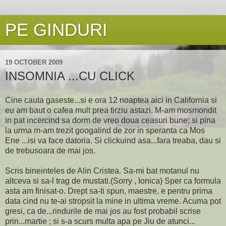
PE GINDURI
19 OCTOBER 2009
INSOMNIA ...CU CLICK
Cine cauta gaseste...si e ora 12 noaptea aici in California si
eu am baut o cafea mult prea tirziu astazi. M-am mosmondit
in pat incercind sa dorm de vreo doua ceasuri bune; si pina
la urma m-am trezit googalind de zor in speranta ca Mos
Ene ...isi va face datoria. Si clickuind asa...fara treaba, dau si
de trebusoara de mai jos.
Scris bineinteles de Alin Cristea. Sa-mi bat motanul nu
altceva si sa-l trag de mustati.(Sorry , Ionica) Sper ca formula
asta am finisat-o. Drept sa-ti spun, maestre, e pentru prima
data cind nu te-ai stropsit la mine in ultima vreme. Acuma pot
gresi, ca de...rindurile de mai jos au fost probabil scrise
prin...martie ; si s-a scurs multa apa pe Jiu de atunci...