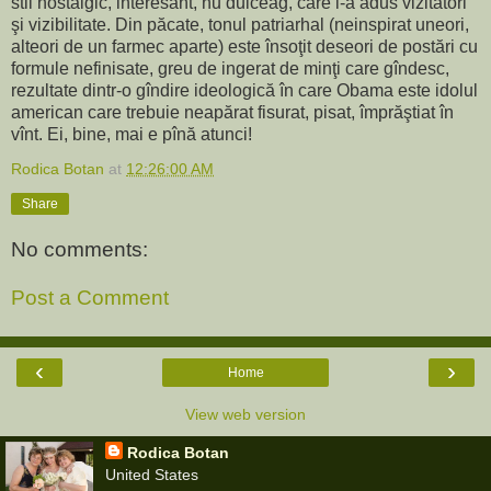
stil nostalgic, interesant, nu dulceag, care i-a adus vizitatori
şi vizibilitate. Din păcate, tonul patriarhal (neinspirat uneori,
alteori de un farmec aparte) este însoţit deseori de postări cu
formule nefinisate, greu de ingerat de minţi care gîndesc,
rezultate dintr-o gîndire ideologică în care Obama este idolul
american care trebuie neapărat fisurat, pisat, împrăştiat în
vînt. Ei, bine, mai e pînă atunci!
Rodica Botan
at
12:26:00 AM
Share
No comments:
Post a Comment
‹
›
Home
View web version
Rodica Botan
United States