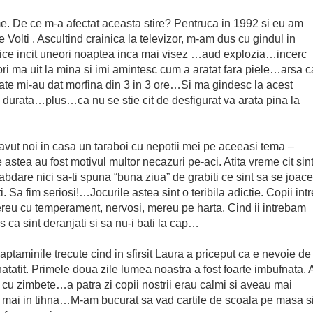
e. De ce m-a afectat aceasta stire? Pentruca in 1992 si eu am
e Volti . Ascultind crainica la televizor, m-am dus cu gindul in
rnice incit uneori noaptea inca mai visez …aud explozia…incerc
 ma uit la mina si imi amintesc cum a aratat fara piele…arsa c
te mi-au dat morfina din 3 in 3 ore…Si ma gindesc la acest
e durata…plus…ca nu se stie cit de desfigurat va arata pina la
 avut noi in casa un taraboi cu nepotii mei pe aceeasi tema –
e astea au fost motivul multor necazuri pe-aci. Atita vreme cit sin
abdare nici sa-ti spuna “buna ziua” de grabiti ce sint sa se joace
i. Sa fim seriosi!…Jocurile astea sint o teribila adictie. Copii intr
u cu temperament, nervosi, mereu pe harta. Cind ii intrebam
ca sint deranjati si sa nu-i bati la cap…
taminile trecute cind in sfirsit Laura a priceput ca e nevoie de
natatit. Primele doua zile lumea noastra a fost foarte imbufnata. 
ta cu zimbete…a patra zi copii nostrii erau calmi si aveau mai
u mai in tihna…M-am bucurat sa vad cartile de scoala pe masa s