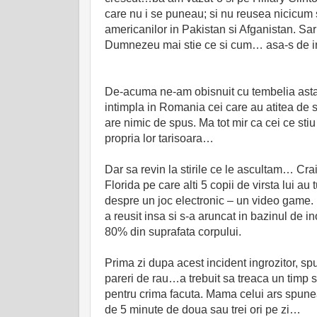
care nu i se puneau; si nu reusea nicicum 
americanilor in Pakistan si Afganistan.
Dumnezeu mai stie ce si cum… asa-s de inc
De-acuma ne-am obisnuit cu tembelia asta.
intimpla in Romania cei care au atitea d
are nimic de spus. Ma tot mir ca cei ce st
propria lor tarisoara…
Dar sa revin la stirile ce le ascultam… Cr
Florida pe care alti 5 copii de virsta lui au 
despre un joc electronic – un video game. 
a reusit insa si s-a aruncat in bazinul de 
80% din suprafata corpului.
Prima zi dupa acest incident ingrozitor, spu
pareri de rau…a trebuit sa treaca un timp sa
pentru crima facuta. Mama celui ars spunea 
de 5 minute de doua sau trei ori pe zi…