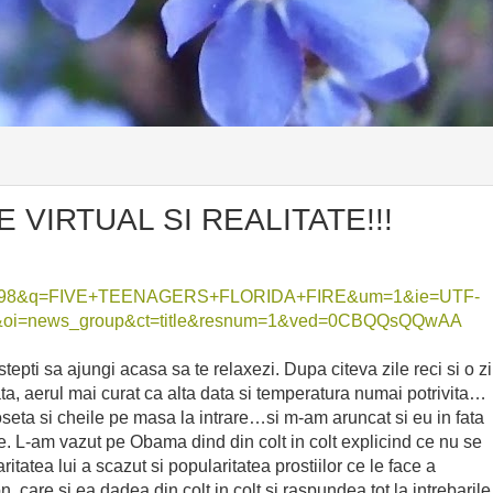
E VIRTUAL SI REALITATE!!!
S298&q=FIVE+TEENAGERS+FLORIDA+FIRE&um=1&ie=UTF-
oi=news_group&ct=title&resnum=1&ved=0CBQQsQQwAA
pti sa ajungi acasa sa te relaxezi. Dupa citeva zile reci si o zi
ata, aerul mai curat ca alta data si temperatura numai potrivita…
oseta si cheile pe masa la intrare…si m-am aruncat si eu in fata
e. L-am vazut pe Obama dind din colt in colt explicind ce nu se
atea lui a scazut si popularitatea prostiilor ce le face a
 care si ea dadea din colt in colt si raspundea tot la intrebarile