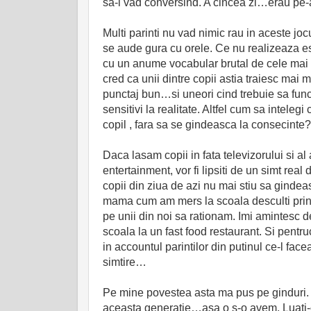
sa-i vad conversind. A cincea zi…erau pe
Multi parinti nu vad nimic rau in aceste jocuri
se aude gura cu orele. Ce nu realizeaza este
cu un anume vocabular brutal de cele mai m
cred ca unii dintre copii astia traiesc mai m
punctaj bun…si uneori cind trebuie sa func
sensitivi la realitate. Altfel cum sa inteleg
copil , fara sa se gindeasca la consecinte?
Daca lasam copii in fata televizorului si a
entertainment, vor fi lipsiti de un simt real
copii din ziua de azi nu mai stiu sa ginde
mama cum am mers la scoala desculti prin z
pe unii din noi sa rationam. Imi amintesc 
scoala la un fast food restaurant. Si pentru
in accountul parintilor din putinul ce-l face
simtire…
Pe mine povestea asta ma pus pe ginduri. 
aceasta generatie…asa o s-o avem. Luati-o