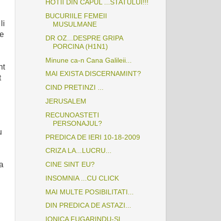
HOTII DIN CAPUL ...STATULUI!!!
BUCURIILE FEMEII
li
MUSULMANE
te
DR OZ...DESPRE GRIPA
PORCINA (H1N1)
Minune ca-n Cana Galileii...
nt
MAI EXISTA DISCERNAMINT?
t
CIND PRETINZI ...
JERUSALEM
RECUNOASTETI
PERSONAJUL?
u
PREDICA DE IERI 10-18-2009
CRIZA LA...LUCRU...
CINE SINT EU?
ta
INSOMNIA ...CU CLICK
MAI MULTE POSIBILITATI...
DIN PREDICA DE ASTAZI...
IONICA FUGARINDU-SI