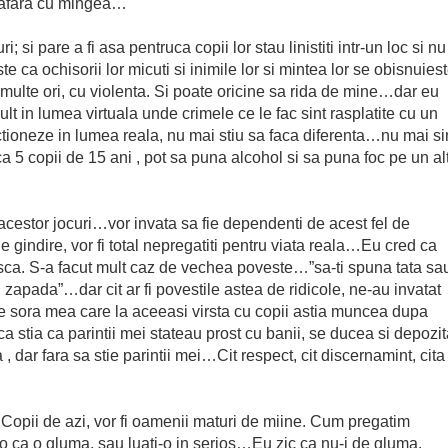
-afara cu mingea…
; si pare a fi asa pentruca copii lor stau linistiti intr-un loc si nu 
 ca ochisorii lor micuti si inimile lor si mintea lor se obisnuies
ulte ori, cu violenta. Si poate oricine sa rida de mine…dar eu
ult in lumea virtuala unde crimele ce le fac sint rasplatite cu un
tioneze in lumea reala, nu mai stiu sa faca diferenta…nu mai si
i ca 5 copii de 15 ani , pot sa puna alcohol si sa puna foc pe un al
l acestor jocuri…vor invata sa fie dependenti de acest fel de
 de gindire, vor fi total nepregatiti pentru viata reala…Eu cred ca
asca. S-a facut mult caz de vechea poveste…”sa-ti spuna tata sa
apada”…dar cit ar fi povestile astea de ridicole, ne-au invatat
de sora mea care la aceeasi virsta cu copii astia muncea dupa
ca stia ca parintii mei stateau prost cu banii, se ducea si depozi
a , dar fara sa stie parintii mei…Cit respect, cit discernamint, cita
Copii de azi, vor fi oamenii maturi de miine. Cum pregatim
 ca o gluma, sau luati-o in serios…Eu zic ca nu-i de gluma.