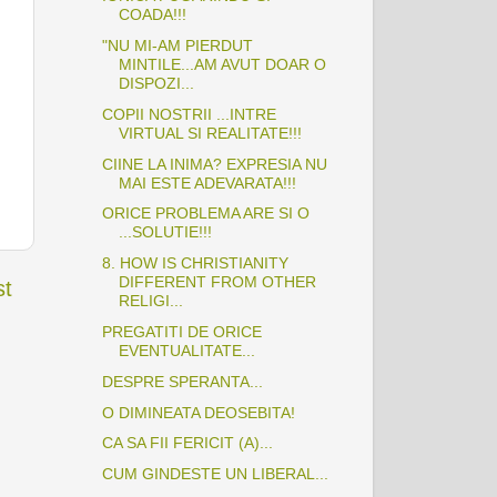
COADA!!!
"NU MI-AM PIERDUT
MINTILE...AM AVUT DOAR O
DISPOZI...
COPII NOSTRII ...INTRE
VIRTUAL SI REALITATE!!!
CIINE LA INIMA? EXPRESIA NU
MAI ESTE ADEVARATA!!!
ORICE PROBLEMA ARE SI O
...SOLUTIE!!!
8. HOW IS CHRISTIANITY
DIFFERENT FROM OTHER
st
RELIGI...
PREGATITI DE ORICE
EVENTUALITATE...
DESPRE SPERANTA...
O DIMINEATA DEOSEBITA!
CA SA FII FERICIT (A)...
CUM GINDESTE UN LIBERAL...