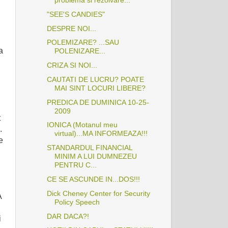
"SEE'S CANDIES"
DESPRE NOI...
POLEMIZARE? ...SAU
a
POLENIZARE...
CRIZA SI NOI...
CAUTATI DE LUCRU? POATE
MAI SINT LOCURI LIBERE?
PREDICA DE DUMINICA 10-25-
2009
t
IONICA (Motanul meu
.
virtual)...MA INFORMEAZA!!!
e
STANDARDUL FINANCIAL
MINIM A LUI DUMNEZEU
PENTRU C...
CE SE ASCUNDE IN...DOS!!!
Dick Cheney Center for Security
A
Policy Speech
DAR DACA?!
i