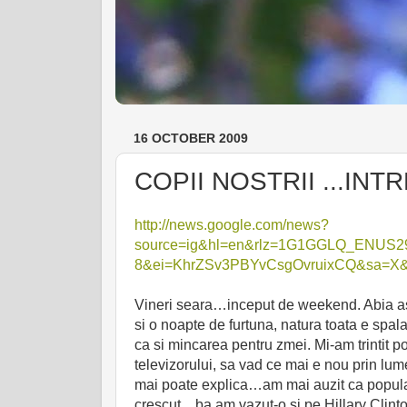
16 OCTOBER 2009
COPII NOSTRII ...INTR
http://news.google.com/news?
source=ig&hl=en&rlz=1G1GGLQ_ENU
8&ei=KhrZSv3PBYvCsgOvruixCQ&sa=X&
Vineri seara…inceput de weekend. Abia aste
si o noapte de furtuna, natura toata e spal
ca si mincarea pentru zmei. Mi-am trintit p
televizorului, sa vad ce mai e nou prin lum
mai poate explica…am mai auzit ca popularit
crescut…ba am vazut-o si pe Hillary Clinton,