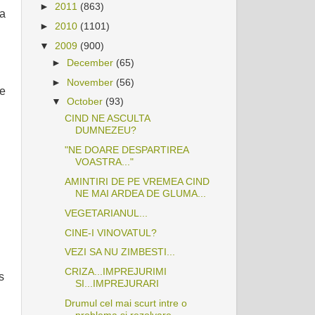
►
2011
(863)
ia
►
2010
(1101)
▼
2009
(900)
►
December
(65)
►
November
(56)
se
▼
October
(93)
CIND NE ASCULTA
DUMNEZEU?
"NE DOARE DESPARTIREA
VOASTRA..."
AMINTIRI DE PE VREMEA CIND
NE MAI ARDEA DE GLUMA...
VEGETARIANUL...
CINE-I VINOVATUL?
VEZI SA NU ZIMBESTI...
CRIZA...IMPREJURIMI
s
SI...IMPREJURARI
Drumul cel mai scurt intre o
problema si rezolvare...