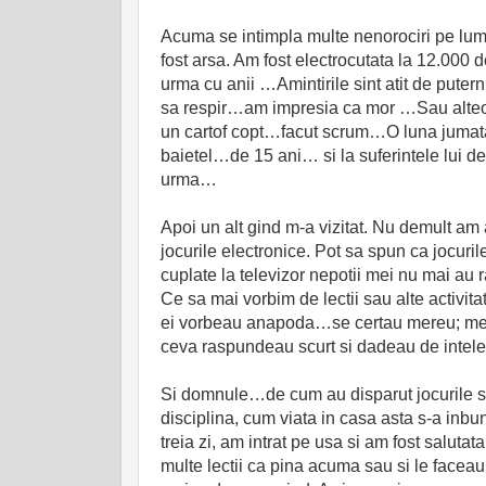
Acuma se intimpla multe nenorociri pe lum
fost arsa. Am fost electrocutata la 12.000 d
urma cu anii …Amintirile sint atit de pute
sa respir…am impresia ca mor …Sau alteori
un cartof copt…facut scrum…O luna jumata
baietel…de 15 ani… si la suferintele lui d
urma…
Apoi un alt gind m-a vizitat. Nu demult am
jocurile electronice. Pot sa spun ca jocuril
cuplate la televizor nepotii mei nu mai au r
Ce sa mai vorbim de lectii sau alte activitat
ei vorbeau anapoda…se certau mereu; mere
ceva raspundeau scurt si dadeau de inteles 
Si domnule…de cum au disparut jocurile sap
disciplina, cum viata in casa asta s-a inbu
treia zi, am intrat pe usa si am fost saluta
multe lectii ca pina acuma sau si le facea