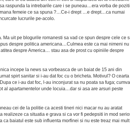
sa raspunda la intrebarile care i se puneau…era vorba de pozit
 Sarmana femeie ce sa spuna ?…Ce-i drept …e drept…ca numai
urcate lucrurile pe-acolo.
 Ma uit pe blogurile romanesti sa vad ce spun despre cele ce 
e spus despre politica americana…Culmea este ca mai nimeni nu
iu atitea despre America… stau asa de prost cu opiniile despre
ainica incepe la news sa vorbeasca de un baiat de 15 ani din
turnat spirt sanitar si i-au dat foc cu o bricheta. Motivul? O cearta
Dupa ce i-au dat foc, l-au inconjurat sa nu poata sa fuga; cumva
inot al apartamentelor unde locuia…dar si asa are arsuri peste
neau cei de la politie ca acesti tineri nici macar nu au aratat
 realizeze ca situatia e grava si ca vor fi pedepsiti in mod serio
ca baiatul este sub influenta morfinei si nu este treaz mai mult