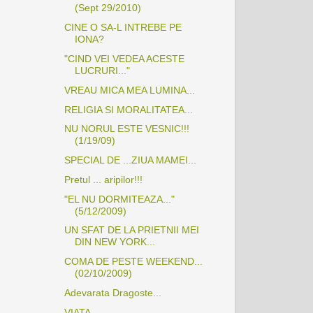
(Sept 29/2010)
CINE O SA-L INTREBE PE
IONA?
"CIND VEI VEDEA ACESTE
LUCRURI..."
VREAU MICA MEA LUMINA...
RELIGIA SI MORALITATEA...
NU NORUL ESTE VESNIC!!!
(1/19/09)
SPECIAL DE ...ZIUA MAMEI...
Pretul ... aripilor!!!
"EL NU DORMITEAZA..."
(5/12/2009)
UN SFAT DE LA PRIETNII MEI
DIN NEW YORK...
COMA DE PESTE WEEKEND...
(02/10/2009)
Adevarata Dragoste...
VIATA...