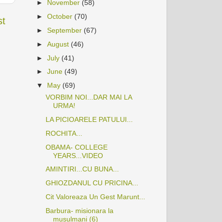
►
November
(58)
►
October
(70)
st
►
September
(67)
►
August
(46)
►
July
(41)
►
June
(49)
▼
May
(69)
VORBIM NOI...DAR MAI LA
URMA!
LA PICIOARELE PATULUI...
ROCHITA...
OBAMA- COLLEGE
YEARS...VIDEO
AMINTIRI...CU BUNA...
GHIOZDANUL CU PRICINA...
Cit Valoreaza Un Gest Marunt...
Barbura- misionara la
musulmani (6)