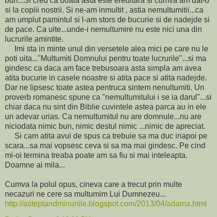
bun...Si cred ca boala asta este ereditara si cumva am dat-o
si la copiii nostrii. Si ne-am inmultit , astia nemultumitii...ca
am umplut pamintul si l-am stors de bucurie si de nadejde si
de pace. Ca uite...unde-i nemultumire nu este nici una din
lucrurile amintite.
Imi sta in minte unul din versetele alea mici pe care nu le
poti uita..."Multumiti Domnului pentru toate lucrurile"...si ma
gindesc ca daca am face trebusoara asta simpla am avea
atita bucurie in casele noastre si atita pace si atita nadejde.
Dar ne lipsesc toate astea pentruca sintem nenultumiti. Un
proverb romanesc spune ca "nemultumitului i se ia darul"...si
chiar daca nu sint din Biblie cuvintele astea parca au in ele
un adevar urias. Ca nemultumitul nu are domnule...nu are
niciodata nimic bun, nimic destul nimic ...nimic de apreciat.
Si cam atita avui de spus ca trebuie sa ma duc inapoi pe
scara...sa mai vopsesc ceva si sa ma mai gindesc. Pe cind
mi-oi termina treaba poate am sa fiu si mai inteleapta.
Doamne ai mila...
Cumva la polul opus, cineva care a trecut prin multe
necazuri ne cere sa multumim Lui Dumnezeu...
http://asteptandminunile.blogspot.com/2013/04/adama.html