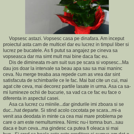
Vopsesc astazi. Vopsesc casa pe dinafara. Am inceput
proiectul asta cam de multicel dar eu lucrez in timpul liber si
lucrez pe bucatele. As fi putut sa angajez pe cineva sa
vopseasca dar ma simt mult mai bine daca fac eu.
Dis de dimineata m-am suit sus pe scara si vopsesc...Ma
dau jos doar la intervale sa beau apa sau sa mai maninc
ceva. Nu merge treaba asa repede cum as vrea dar sint
satisfacuta de schimbarile ce le fac. Mai bat cite un cui, mai
agat cite ceva, mai decorez partile lasate in urma. Asa ca sa-
mi lumineze ochii de bucurie, sa vad ca ce fac eu face o
diferenta in aspectul casei.
Asa ca lucrez cu miinile...dar gindurile imi zboara si se
duc...hat departe. Si stind acolo cocotata pe scara...mi-a
venit asa deodata in minte ca cea mai mare problema pe
care o am este nemultumirea. Nimic nu-i tomna bun...sau
daca e bun ceva...ma gindesc ca putea fi oleaca si mai