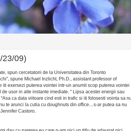
/23/09)
ate, spun cercetatorii de la Universitatea din Toronto
chi”, spune Michael Inzlicht, Ph.D., assistant professor of
iti exersezi puterea vointei intr-un anumit scop puterea vointei
l de usor in alte instante imediate. “ Lipsa acestei energii sau
Asa ca data viitoare cind esti in trafic si iti folosesti vointa sa n
sa nu te arunci la cutia cu doughnuts din office…s-ar putea sa nu
 Jennifer Castoro.
i-mi dau cu parerea eu care n-am nici un titlu de adaugat nici