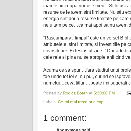
inainte nici dupa numele meu…Si totusi am
resurse ce le avem sint limitate. Nu stiu ex
energia sint doua resurse limitate pe care 
ne uitam pe ce…ca mai apoi sa nu avem des
“Rascumparati timpul” este un verset Biblic
atributele ei sint limitate, si investitiile pe
covirsitoare. Eclesiastul zice: ” Dar adu-ti 
cele rele si pina nu se apropie anii cind ve
Acuma ce sa spun…fara studiul unui profesor
“de unde tot iei si nu pui, curind se ispra
numelui…ceva titluri…poate imi sugerati 
Posted by
Rodica Botan
at
5:30:00 PM
Labels:
Ce-mi mai trece prin cap...
1 comment:
Anonymous said...