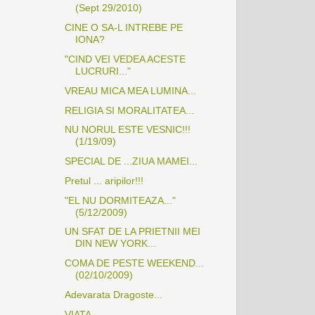
(Sept 29/2010)
CINE O SA-L INTREBE PE
IONA?
"CIND VEI VEDEA ACESTE
LUCRURI..."
VREAU MICA MEA LUMINA...
RELIGIA SI MORALITATEA...
NU NORUL ESTE VESNIC!!!
(1/19/09)
SPECIAL DE ...ZIUA MAMEI...
Pretul ... aripilor!!!
"EL NU DORMITEAZA..."
(5/12/2009)
UN SFAT DE LA PRIETNII MEI
DIN NEW YORK...
COMA DE PESTE WEEKEND...
(02/10/2009)
Adevarata Dragoste...
VIATA...