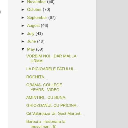
►
November
(58)
►
October
(70)
i
►
September
(67)
►
August
(46)
►
July
(41)
►
June
(49)
▼
May
(69)
VORBIM NOI...DAR MAI LA
URMA!
LA PICIOARELE PATULUI...
ROCHITA...
OBAMA- COLLEGE
YEARS...VIDEO
AMINTIRI...CU BUNA...
GHIOZDANUL CU PRICINA...
Cit Valoreaza Un Gest Marunt...
Barbura- misionara la
musulmani (6)