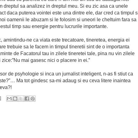
 dreptul sa analizez in dreptul meu. Si eu zic asa ca unele
act daca puterea vointei este una dintre ele, dar cred ca timpul s
noi oamenii le abuzam si le folosim si uneori le cheltuim fara sa
tul timp sau energie pentru lucrurile importante.
, amintindu-ne ca viata este trecatoare, tineretea, energia ei
 care trebuie sa le facem in timpul tineretii sint de o importanta
aminte de Facatorul tau in zilele tineretei tale, pina nu vin zilele
i zice:”Nu mai gasesc nici o placere in ei.”
 de psyhologie si inca un jurnalist inteligent, n-as fi stiut ca
veste?”… Ma tot gindesc sa-mi adaug si eu ceva litere inaintea
ceva?!