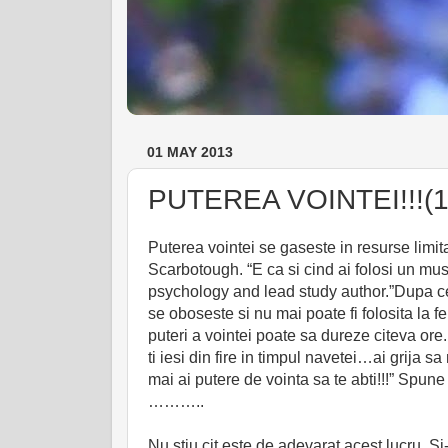
01 MAY 2013
PUTEREA VOINTEI!!!(1
Puterea vointei se gaseste in resurse limit
Scarbotough. “E ca si cind ai folosi un mus
psychology and lead study author.”Dupa ce 
se oboseste si nu mai poate fi folosita la fe
puteri a vointei poate sa dureze citeva ore. “
ti iesi din fire in timpul navetei…ai grija 
mai ai putere de vointa sa te abti!!!” Spune
………..
Nu stiu cit este de adevarat acest lucru. S