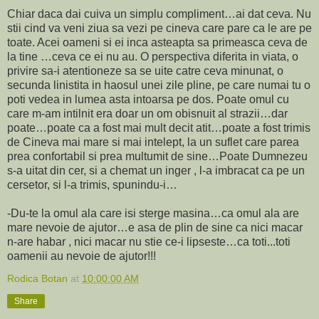
Chiar daca dai cuiva un simplu compliment…ai dat ceva. Nu
stii cind va veni ziua sa vezi pe cineva care pare ca le are pe
toate. Acei oameni si ei inca asteapta sa primeasca ceva de
la tine …ceva ce ei nu au. O perspectiva diferita in viata, o
privire sa-i atentioneze sa se uite catre ceva minunat, o
secunda linistita in haosul unei zile pline, pe care numai tu o
poti vedea in lumea asta intoarsa pe dos. Poate omul cu
care m-am intilnit era doar un om obisnuit al strazii…dar
poate…poate ca a fost mai mult decit atit…poate a fost trimis
de Cineva mai mare si mai intelept, la un suflet care parea
prea confortabil si prea multumit de sine…Poate Dumnezeu
s-a uitat din cer, si a chemat un inger , l-a imbracat ca pe un
cersetor, si l-a trimis, spunindu-i…
-Du-te la omul ala care isi sterge masina…ca omul ala are
mare nevoie de ajutor…e asa de plin de sine ca nici macar
n-are habar , nici macar nu stie ce-i lipseste…ca toti...toti
oamenii au nevoie de ajutor!!!
Rodica Botan
at
10:00:00 AM
Share