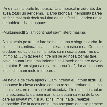
-Ai o masina foarte frumoasa…Era imbracat in zdrente, dar
avea totusi un aer demn…Barba blonda si neingrijita parea
sa faca mai mult decit sa-i tina de cald fetei…ii dadea un soi
de noblete…I-am raspuns:
-Multumesc!!! Si am continuat sa-mi sterg masina…
A stat acolo pe trotuar fara sa mai spuna o singura vorba, in
timp ce eu continuam sa lustruiesc la masina mea. Ceea ce
credeam eu ca o sa se intimple, sa-mi ceara bani…nu s-a
intimplat. Cum tacerea dintre noi se adincea tot mai tare,
ceva inauntrul meu ma indemna sa-l intreb daca are nevoie
de ajutor. Eram sigur ca o sa-mi spuna “da”, dar am raspuns
totusi chemarii mele interioare .
-Ai nevoie de ceva ajutor? …am intrebat eu intr-un tirziu…El
raspunse in citeva cuvinte care au rezonat profund in inima
mea si pe care n-am sa le uit niciodata. De multe ori cautam
intelepciunea la oameni mari; o asteptam sa vina de la cei
care au invatat mult si au atins limite inalte , realizari
deosebite. De la acest om nu ma asteptam decit sa primesc