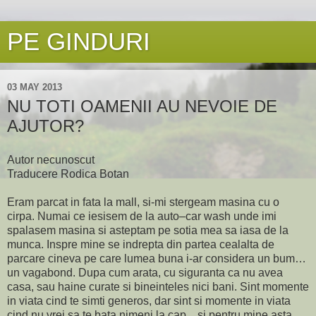
PE GINDURI
03 MAY 2013
NU TOTI OAMENII AU NEVOIE DE
AJUTOR?
Autor necunoscut
Traducere Rodica Botan
Eram parcat in fata la mall, si-mi stergeam masina cu o
cirpa. Numai ce iesisem de la auto–car wash unde imi
spalasem masina si asteptam pe sotia mea sa iasa de la
munca. Inspre mine se indrepta din partea cealalta de
parcare cineva pe care lumea buna i-ar considera un bum…
un vagabond. Dupa cum arata, cu siguranta ca nu avea
casa, sau haine curate si bineinteles nici bani. Sint momente
in viata cind te simti generos, dar sint si momente in viata
cind nu vrei sa te bata nimeni la cap…si pentru mine asta