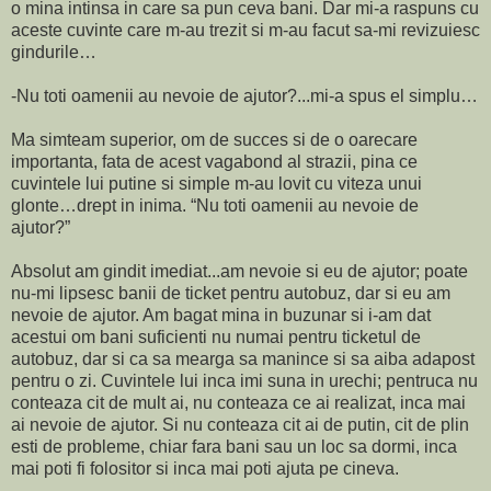
o mina intinsa in care sa pun ceva bani. Dar mi-a raspuns cu
aceste cuvinte care m-au trezit si m-au facut sa-mi revizuiesc
gindurile…
-Nu toti oamenii au nevoie de ajutor?...mi-a spus el simplu…
Ma simteam superior, om de succes si de o oarecare
importanta, fata de acest vagabond al strazii, pina ce
cuvintele lui putine si simple m-au lovit cu viteza unui
glonte…drept in inima. “Nu toti oamenii au nevoie de
ajutor?”
Absolut am gindit imediat...am nevoie si eu de ajutor; poate
nu-mi lipsesc banii de ticket pentru autobuz, dar si eu am
nevoie de ajutor. Am bagat mina in buzunar si i-am dat
acestui om bani suficienti nu numai pentru ticketul de
autobuz, dar si ca sa mearga sa manince si sa aiba adapost
pentru o zi. Cuvintele lui inca imi suna in urechi; pentruca nu
conteaza cit de mult ai, nu conteaza ce ai realizat, inca mai
ai nevoie de ajutor. Si nu conteaza cit ai de putin, cit de plin
esti de probleme, chiar fara bani sau un loc sa dormi, inca
mai poti fi folositor si inca mai poti ajuta pe cineva.