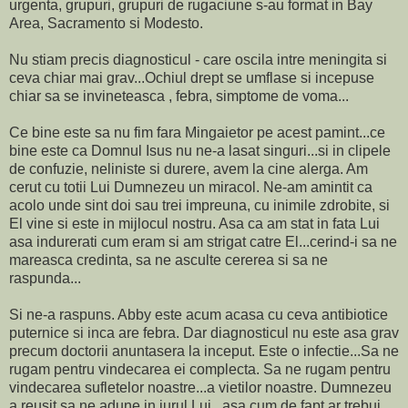
urgenta, grupuri, grupuri de rugaciune s-au format in Bay
Area, Sacramento si Modesto.
Nu stiam precis diagnosticul - care oscila intre meningita si
ceva chiar mai grav...Ochiul drept se umflase si incepuse
chiar sa se invineteasca , febra, simptome de voma...
Ce bine este sa nu fim fara Mingaietor pe acest pamint...ce
bine este ca Domnul Isus nu ne-a lasat singuri...si in clipele
de confuzie, neliniste si durere, avem la cine alerga. Am
cerut cu totii Lui Dumnezeu un miracol. Ne-am amintit ca
acolo unde sint doi sau trei impreuna, cu inimile zdrobite, si
El vine si este in mijlocul nostru. Asa ca am stat in fata Lui
asa indurerati cum eram si am strigat catre El...cerind-i sa ne
mareasca credinta, sa ne asculte cererea si sa ne
raspunda...
Si ne-a raspuns. Abby este acum acasa cu ceva antibiotice
puternice si inca are febra. Dar diagnosticul nu este asa grav
precum doctorii anuntasera la inceput. Este o infectie...Sa ne
rugam pentru vindecarea ei complecta. Sa ne rugam pentru
vindecarea sufletelor noastre...a vietilor noastre. Dumnezeu
a reusit sa ne adune in jurul Lui...asa cum de fapt ar trebui