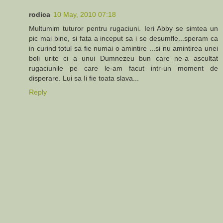
rodica
10 May, 2010 07:18
Multumim tuturor pentru rugaciuni. Ieri Abby se simtea un
pic mai bine, si fata a inceput sa i se desumfle...speram ca
in curind totul sa fie numai o amintire ...si nu amintirea unei
boli urite ci a unui Dumnezeu bun care ne-a ascultat
rugaciunile pe care le-am facut intr-un moment de
disperare. Lui sa Ii fie toata slava...
Reply