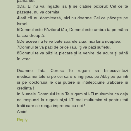
pământul.
3Da, El nu va îngădui să ţi se clatine piciorul; Cel ce te
păzeşte, nu va dormita.
4Iată că nu dormitează, nici nu doarme Cel ce păzeşte pe
Israel.
5Domnul este Păzitorul tău, Domnul este umbra ta pe mâna
ta cea dreaptă.
5De aceea nu te va bate soarele ziua, nici luna noaptea.
7Domnul te va păzi de orice rău, îţi va păzi sufletul.
8Domnul te va păzi la plecare şi la venire, de acum şi până
în veac
Doamne Tata Ceresc Te rugam sa binecuvintezi
medicamentele si pe cei care o ingrijesc pe Abby,pe parinti
si pe doctori,sa le dai putere si intelepciune ,rabdare si
credinta !
In Numele Domnului Isus Te rugam si i-Ti multumim ca deja
ne raspunzi la rugaciuni,si i-Ti mai multumim si pentru toti
fratii care se roaga impreuna cu noi !
Amin!
Reply