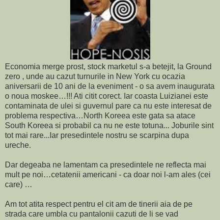
Economia merge prost, stock marketul s-a betejit, la Ground
zero , unde au cazut turnurile in New York cu ocazia
aniversarii de 10 ani de la eveniment - o sa avem inaugurata
o noua moskee…!!! Ati citit corect. Iar coasta Luizianei este
contaminata de ulei si guvernul pare ca nu este interesat de
problema respectiva…North Koreea este gata sa atace
South Koreea si probabil ca nu ne este totuna... Joburile sint
tot mai rare...Iar presedintele nostru se scarpina dupa
ureche.
Dar degeaba ne lamentam ca presedintele ne reflecta mai
mult pe noi…cetatenii americani - ca doar noi l-am ales (cei
care) …
Am tot atita respect pentru el cit am de tinerii aia de pe
strada care umbla cu pantalonii cazuti de li se vad