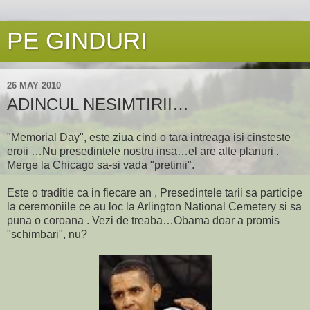
PE GINDURI
26 MAY 2010
ADINCUL NESIMTIRII…
"Memorial Day", este ziua cind o tara intreaga isi cinsteste
eroii …Nu presedintele nostru insa…el are alte planuri .
Merge la Chicago sa-si vada "pretinii".
Este o traditie ca in fiecare an , Presedintele tarii sa participe
la ceremoniile ce au loc la Arlington National Cemetery si sa
puna o coroana . Vezi de treaba…Obama doar a promis
"schimbari", nu?