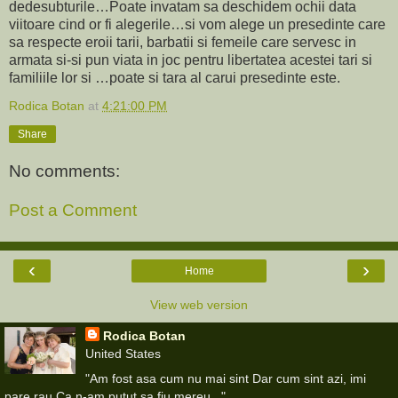
dedesubturile…Poate invatam sa deschidem ochii data
viitoare cind or fi alegerile…si vom alege un presedinte care
sa respecte eroii tarii, barbatii si femeile care servesc in
armata si-si pun viata in joc pentru libertatea acestei tari si
familiile lor si …poate si tara al carui presedinte este.
Rodica Botan
at
4:21:00 PM
Share
No comments:
Post a Comment
‹
›
Home
View web version
Rodica Botan
United States
"Am fost asa cum nu mai sint Dar cum sint azi, imi
pare rau Ca n-am putut sa fiu mereu..."