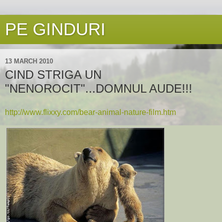
PE GINDURI
13 MARCH 2010
CIND STRIGA UN
"NENOROCIT"...DOMNUL AUDE!!!
http://www.flixxy.com/bear-animal-nature-film.htm