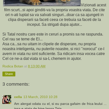
Vizionati acest
film scurt...si apoi ginditi-va la propria voastra viata. De cite
ori n-ati luptat sa va salvati singuri...doar ca sa ajungeti in
clipa disperarii sa faceti ceea ce trebuia sa faceti de la
inceput. Sa strigati dupa ajutor...
Si Tatal nostru care este in ceruri a promis sa ne raspunda.
Cel rau se teme de El...
Asa ca...sa nu uitam in clipele de disperare, nu propria
noastra inteligenta, nu puterile noastre, si nici "norocul" ce-l
avem in viata nu sint suficiente. Sa ridicam insa vocea catre
Cel ce ne-a dat viata si sa-L chemem in ajutor.
Rodica Botan
at
8:13:00 AM
Share
3 comments:
cella
13 March, 2010 10:28
Am alergat odata cu el, si eu parca gafaim de frica leului ...
insa e atata de bine langa Tata ...