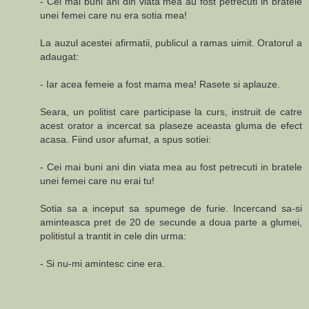
- Cei mai buni ani din viata mea au fost petrecuti in bratele
unei femei care nu era sotia mea!
La auzul acestei afirmatii, publicul a ramas uimit. Oratorul a
adaugat:
- Iar acea femeie a fost mama mea! Rasete si aplauze.
Seara, un politist care participase la curs, instruit de catre
acest orator a incercat sa plaseze aceasta gluma de efect
acasa. Fiind usor afumat, a spus sotiei:
- Cei mai buni ani din viata mea au fost petrecuti in bratele
unei femei care nu erai tu!
Sotia sa a inceput sa spumege de furie. Incercand sa-si
aminteasca pret de 20 de secunde a doua parte a glumei,
politistul a trantit in cele din urma:
- Si nu-mi amintesc cine era.