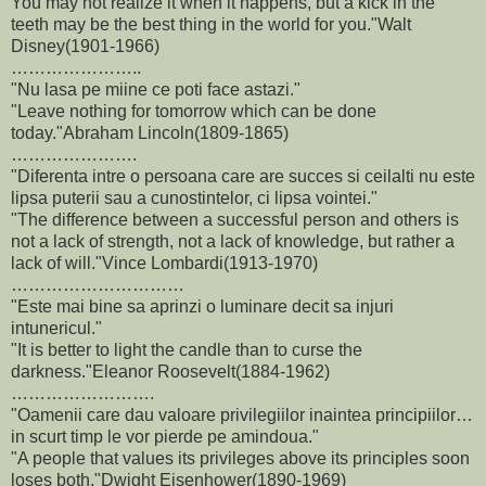
You may not realize it when it happens, but a kick in the
teeth may be the best thing in the world for you."Walt
Disney(1901-1966)
…………………..
"Nu lasa pe miine ce poti face astazi."
"Leave nothing for tomorrow which can be done
today."Abraham Lincoln(1809-1865)
………………….
"Diferenta intre o persoana care are succes si ceilalti nu este
lipsa puterii sau a cunostintelor, ci lipsa vointei."
"The difference between a successful person and others is
not a lack of strength, not a lack of knowledge, but rather a
lack of will."Vince Lombardi(1913-1970)
…………………………
"Este mai bine sa aprinzi o luminare decit sa injuri
intunericul."
"It is better to light the candle than to curse the
darkness."Eleanor Roosevelt(1884-1962)
…………………….
"Oamenii care dau valoare privilegiilor inaintea principiilor…
in scurt timp le vor pierde pe amindoua."
"A people that values its privileges above its principles soon
loses both."Dwight Eisenhower(1890-1969)