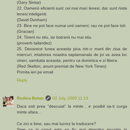
(Gary Sinise)
22. Oamenii eficienti sunt cei mai mari lenesi, dar sunt niste
lenesi inteligenti.
(David Dunham)
23. Bine ne pot face numai unii oameni; rau ne pot face toti.
(Gracian)
24. Tinerii nu stiu, iar batranii nu mai stiu.
(proverb tailandez)
25. Deoarece lunea aceasta pica intr-o marti din ziua de
miercuri, intalnirea noastra saptamanala de joi va avea loc
vineri, sambata aceasta, pentru ca duminica e zi libera.
(Red Skelton, anunt premiat de New York Times)
Primita ieri pe email
Reply
Rodica Botan
02 July, 2009 11:13
Daca esti prea "descuiat" la minte , e posibil sa-ti curga
minte afara...
Ce zici e bine, sau mai lucrez la traducere?
Sper ca in cazul asta sa fiu mai degraba incuiata la