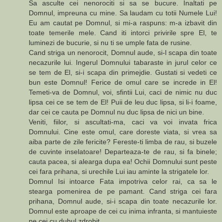
Sa asculte cei nenorociti si sa se bucure. Inaltati pe
Domnul, impreuna cu mine. Sa laudam cu totii Numele Lui!
Eu am cautat pe Domnul, si mi-a raspuns: m-a izbavit din
toate temerile mele. Cand iti intorci privirile spre El, te
luminezi de bucurie, si nu ti se umple fata de rusine.
Cand striga un nenorocit, Domnul aude, si-l scapa din toate
necazurile lui. Ingerul Domnului tabaraste in jurul celor ce
se tem de El, si-i scapa din primejdie. Gustati si vedeti ce
bun este Domnul! Ferice de omul care se increde in El!
Temeti-va de Domnul, voi, sfintii Lui, caci de nimic nu duc
lipsa cei ce se tem de El! Puii de leu duc lipsa, si li-i foame,
dar cei ce cauta pe Domnul nu duc lipsa de nici un bine.
Veniti, fiilor, si ascultati-ma, caci va voi invata frica
Domnului. Cine este omul, care doreste viata, si vrea sa
aiba parte de zile fericite? Fereste-ti limba de rau, si buzele
de cuvinte inselatoare! Departeaza-te de rau, si fa binele;
cauta pacea, si alearga dupa ea! Ochii Domnului sunt peste
cei fara prihana, si urechile Lui iau aminte la strigatele lor.
Domnul Isi intoarce Fata impotriva celor rai, ca sa le
stearga pomenirea de pe pamant. Cand striga cei fara
prihana, Domnul aude, si-i scapa din toate necazurile lor.
Domnul este aproape de cei cu inima infranta, si mantuieste
pe cei cu duhul zdrobit.