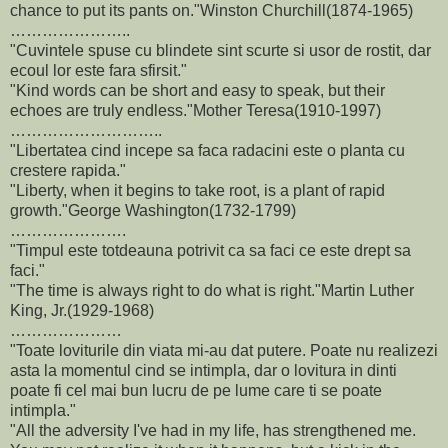
chance to put its pants on."Winston Churchill(1874-1965)
…………………..
"Cuvintele spuse cu blindete sint scurte si usor de rostit, dar
ecoul lor este fara sfirsit."
"Kind words can be short and easy to speak, but their
echoes are truly endless."Mother Teresa(1910-1997)
………………………..
"Libertatea cind incepe sa faca radacini este o planta cu
crestere rapida."
"Liberty, when it begins to take root, is a plant of rapid
growth."George Washington(1732-1799)
………………….
"Timpul este totdeauna potrivit ca sa faci ce este drept sa
faci."
"The time is always right to do what is right."Martin Luther
King, Jr.(1929-1968)
…………………
"Toate loviturile din viata mi-au dat putere. Poate nu realizezi
asta la momentul cind se intimpla, dar o lovitura in dinti
poate fi cel mai bun lucru de pe lume care ti se poate
intimpla."
"All the adversity I've had in my life, has strengthened me.