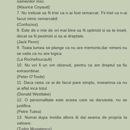
oamenilor mici.
(Maurice Coyaud)
7. Nu trebuie sa fii trist ca n-ai fost remarcat. Fii trist ca n-ai
facut nimic remarcabil.
(Confucius)
8. Este de o mie de ori mai bine sa fii optimist si sa te inseli,
decat sa fii pesimist si sa ai dreptate.
(Jack Penn)
9. Toata lumea se plange ca nu are memorie,dar nimeni nu
se vaita ca nu are logica.
(La Rochefoucault)
10. Nu voi fi un om obisnuit, pentru ca am dreptul sa fiu
extraordinar.
(Peter O'Toole)
11. Daca ceea ce ai de facut pare simplu, inseamna ca nu
ai aflat inca totul.
(Donald Westlake)
12. O personalitate este aceea care se daruieste, nu se
justifica.
(Petre Tutea)
13. Numai dupa invidia altora iti dai seama de propria ta
valoare.
(Tudor Musatescu)