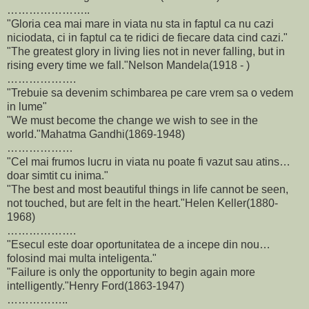
…………………..
"Gloria cea mai mare in viata nu sta in faptul ca nu cazi
niciodata, ci in faptul ca te ridici de fiecare data cind cazi."
"The greatest glory in living lies not in never falling, but in
rising every time we fall."Nelson Mandela(1918 - )
……………….
"Trebuie sa devenim schimbarea pe care vrem sa o vedem
in lume"
"We must become the change we wish to see in the
world."Mahatma Gandhi(1869-1948)
………………
"Cel mai frumos lucru in viata nu poate fi vazut sau atins…
doar simtit cu inima."
"The best and most beautiful things in life cannot be seen,
not touched, but are felt in the heart."Helen Keller(1880-
1968)
……………….
"Esecul este doar oportunitatea de a incepe din nou…
folosind mai multa inteligenta."
"Failure is only the opportunity to begin again more
intelligently."Henry Ford(1863-1947)
……………..