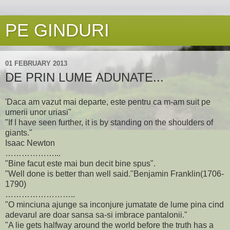
PE GINDURI
01 FEBRUARY 2013
DE PRIN LUME ADUNATE...
'Daca am vazut mai departe, este pentru ca m-am suit pe
umerii unor uriasi"
"If I have seen further, it is by standing on the shoulders of
giants."
Isaac Newton
………………...
"Bine facut este mai bun decit bine spus".
"Well done is better than well said."Benjamin Franklin(1706-
1790)
……………………..
"O minciuna ajunge sa inconjure jumatate de lume pina cind
adevarul are doar sansa sa-si imbrace pantalonii."
"A lie gets halfway around the world before the truth has a