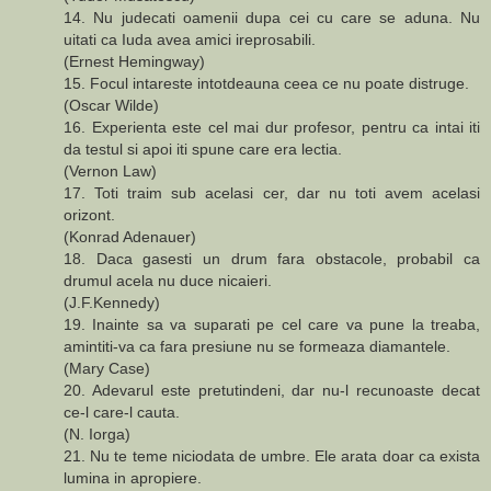
14. Nu judecati oamenii dupa cei cu care se aduna. Nu
uitati ca Iuda avea amici ireprosabili.
(Ernest Hemingway)
15. Focul intareste intotdeauna ceea ce nu poate distruge.
(Oscar Wilde)
16. Experienta este cel mai dur profesor, pentru ca intai iti
da testul si apoi iti spune care era lectia.
(Vernon Law)
17. Toti traim sub acelasi cer, dar nu toti avem acelasi
orizont.
(Konrad Adenauer)
18. Daca gasesti un drum fara obstacole, probabil ca
drumul acela nu duce nicaieri.
(J.F.Kennedy)
19. Inainte sa va suparati pe cel care va pune la treaba,
amintiti-va ca fara presiune nu se formeaza diamantele.
(Mary Case)
20. Adevarul este pretutindeni, dar nu-l recunoaste decat
ce-l care-l cauta.
(N. Iorga)
21. Nu te teme niciodata de umbre. Ele arata doar ca exista
lumina in apropiere.