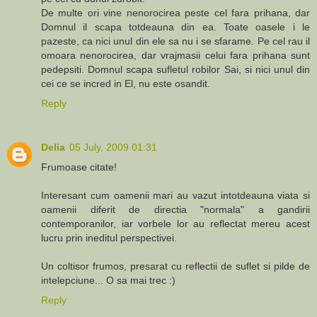
De multe ori vine nenorocirea peste cel fara prihana, dar
Domnul il scapa totdeauna din ea. Toate oasele i le
pazeste, ca nici unul din ele sa nu i se sfarame. Pe cel rau il
omoara nenorocirea, dar vrajmasii celui fara prihana sunt
pedepsiti. Domnul scapa sufletul robilor Sai, si nici unul din
cei ce se incred in El, nu este osandit.
Reply
Delia
05 July, 2009 01:31
Frumoase citate!
Interesant cum oamenii mari au vazut intotdeauna viata si
oamenii diferit de directia "normala" a gandirii
contemporanilor, iar vorbele lor au reflectat mereu acest
lucru prin ineditul perspectivei.
Un coltisor frumos, presarat cu reflectii de suflet si pilde de
intelepciune... O sa mai trec :)
Reply