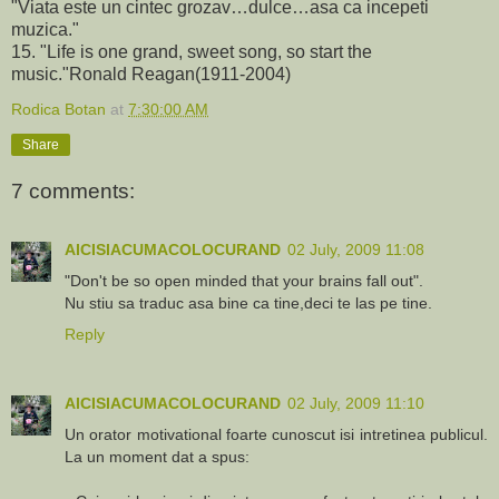
"Viata este un cintec grozav…dulce…asa ca incepeti
muzica."
15. "Life is one grand, sweet song, so start the
music."Ronald Reagan(1911-2004)
Rodica Botan
at
7:30:00 AM
Share
7 comments:
AICISIACUMACOLOCURAND
02 July, 2009 11:08
"Don't be so open minded that your brains fall out".
Nu stiu sa traduc asa bine ca tine,deci te las pe tine.
Reply
AICISIACUMACOLOCURAND
02 July, 2009 11:10
Un orator motivational foarte cunoscut isi intretinea publicul.
La un moment dat a spus: