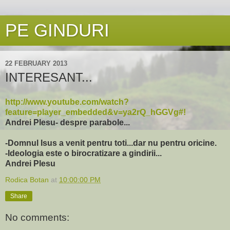
PE GINDURI
22 FEBRUARY 2013
INTERESANT...
http://www.youtube.com/watch?
feature=player_embedded&v=ya2rQ_hGGVg#!
Andrei Plesu- despre parabole...
-Domnul Isus a venit pentru toti...dar nu pentru oricine.
-Ideologia este o birocratizare a gindirii...
Andrei Plesu
Rodica Botan
at
10:00:00 PM
Share
No comments: