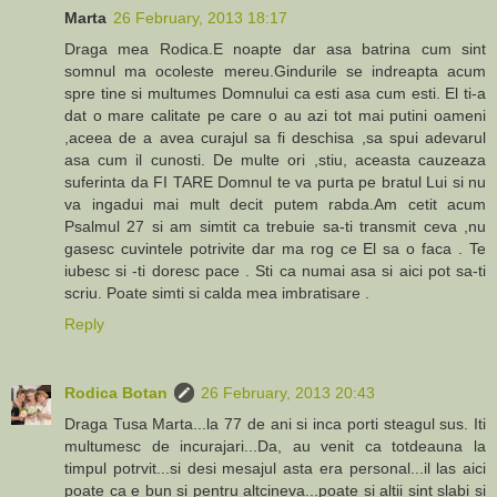
Marta
26 February, 2013 18:17
Draga mea Rodica.E noapte dar asa batrina cum sint
somnul ma ocoleste mereu.Gindurile se indreapta acum
spre tine si multumes Domnului ca esti asa cum esti. El ti-a
dat o mare calitate pe care o au azi tot mai putini oameni
,aceea de a avea curajul sa fi deschisa ,sa spui adevarul
asa cum il cunosti. De multe ori ,stiu, aceasta cauzeaza
suferinta da FI TARE Domnul te va purta pe bratul Lui si nu
va ingadui mai mult decit putem rabda.Am cetit acum
Psalmul 27 si am simtit ca trebuie sa-ti transmit ceva ,nu
gasesc cuvintele potrivite dar ma rog ce El sa o faca . Te
iubesc si -ti doresc pace . Sti ca numai asa si aici pot sa-ti
scriu. Poate simti si calda mea imbratisare .
Reply
Rodica Botan
26 February, 2013 20:43
Draga Tusa Marta...la 77 de ani si inca porti steagul sus. Iti
multumesc de incurajari...Da, au venit ca totdeauna la
timpul potrvit...si desi mesajul asta era personal...il las aici
poate ca e bun si pentru altcineva...poate si altii sint slabi si