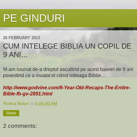
PE GINDURI
26 FEBRUARY 2013
CUM INTELEGE BIBLIA UN COPIL DE
9 ANI...
M-am rusinat de-a dreptul ascultind pe acest baietel de 9 ani
povestind ce a invatat el citind intreaga Biblie...
http://www.godvine.com/9-Year-Old-Recaps-The-Entire-
Bible-fb-gv-2891.html
Rodica Botan
at
6:06:00 AM
Share
2 comments: