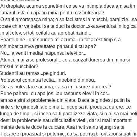
-Ai dreptate, acuma spuneti-mi ce se va intimpla daca am sa tin
paharul asta cu apa in mina pentru o zi intreaga?
-O sa-ti amorteasca mina; o sa faci stres la muschi, paralizie...s
poate chiar va trebui sa te duci la doctor...s-a aventurat in logica
un alt elev, si toti ceilalti au aprobat rizind...
-Foarte bine...dar spuneti-mi acuma...in tot acest timp s-a
schimbat cumva greutatea paharului cu apa?
-Nu... a venit imediat raspunsul elevilor...
-Atunci, mai zise profesorul... ce a cauzat durerea din mina si
stresul muschilor?
Studentii au ramas...pe ginduri.
Profesorul continua lectia...intrebind din nou...
-Ce as putea face acuma, ca sa imi usurez durerea?
-Pune paharul cu apa jos...au raspuns elevii in cor...
 cam asa sint si problemele din viata. Daca te gindesti putin la
nte si te gindesti la ele mult...incep sa iti produca durere. Le
unga de timp... si incep sa-ti paralizeze viata, si n-ai sa mai pot
esti la problemele sau dificultatile vietii, dar si mai important
, inainte de a te duce la culcare. Asa incit sa nu ajungi sa te
 fiecare zi proaspat si puternic, ca sa poti razbi oricaror situatii i