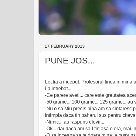
17 FEBRUARY 2013
PUNE JOS...
Lectia a inceput. Profesorul tinea in mina u
i-a intrebat...
-Ce parere aveti... care este greutatea ac
-50 grame... 100 grame... 125 grame... au v
-Nu o sa stiu precis pina am sa cintaresc pa
intimpla daca tin paharul sus pentru citev
-Nimic... au raspuns elevii...
-Ok... dar daca am sa-l tin asa o ora, mai in
-O sa inceapa sa te doara mina, a raspuns u