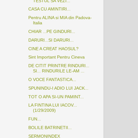
TESTUL SA VEZI...
CASA CU AMINTIRI...
Pentru ALINA si MIA din Padova-
Italia
CHIAR ...PE GINDURI...
DARURI...SI DARURI...
CINE A CREAT HAOSUL?
Sint Important Pentru Cineva
DE CITIT PRINTRE RINDURI...
SI... RINDURILE LE-AM ...
O VOCE FANTASTICA...
SPUNINDU-I ADIO LUI JACK...
TOT O APA SI-UN PAMINT...
LA FINTINA LUI IACOV...
(1/29/2009)
FUN...
BOLILE BATRINETII...
SERMONINDEX