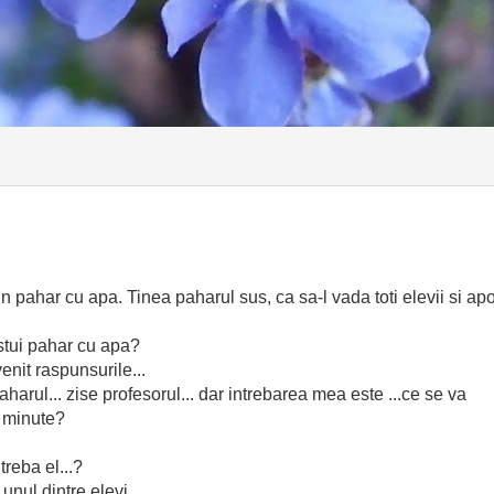
n pahar cu apa. Tinea paharul sus, ca sa-l vada toti elevii si apo
estui pahar cu apa?
enit raspunsurile...
harul... zise profesorul... dar intrebarea mea este ...ce se va
a minute?
treba el...?
nul dintre elevi...