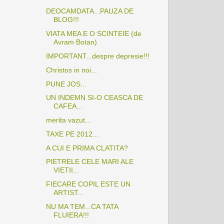
DEOCAMDATA...PAUZA DE
BLOG!!!
VIATA MEA E O SCINTEIE (de
Avram Botan)
IMPORTANT...despre depresie!!!
Christos in noi...
PUNE JOS...
UN INDEMN SI-O CEASCA DE
CAFEA...
merita vazut...
TAXE PE 2012...
A CUI E PRIMA CLATITA?
PIETRELE CELE MARI ALE
VIETII...
FIECARE COPIL ESTE UN
ARTIST...
NU MA TEM...CA TATA
FLUIERA!!!