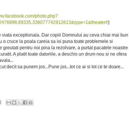
www.facebook.com/photo.php?
2476898.89335.338077742912613&type=1&theater#
)
viata exceptionala. Dar copiii Domnului au ceva chiar mai bun
au o cruce la poala careia sa isi puna toate problemele si
te greutati pentru noi pina la rezolvare, a purtat pacatele noastre
curatit. A platit toate datoriile, a deschis un drum nou si ne ofera
avala...
decit sa punem jos...Pune jos...tot ce ai si tot ce te doare...