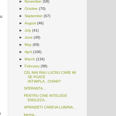
►
November
(58)
►
October
(70)
►
September
(67)
au
►
August
(46)
►
July
(41)
►
June
(49)
►
May
(69)
►
April
(106)
►
March
(134)
▼
February
(98)
CEL MAI RAU LUCRU CARE MI
SE POATE
INTIMPLA...CHIAR?
SPERANTA...
PENTRU CINE INTELEGE
i
ENGLEZA...
APRINDETI CAREVA LUMINA...
n
karma...