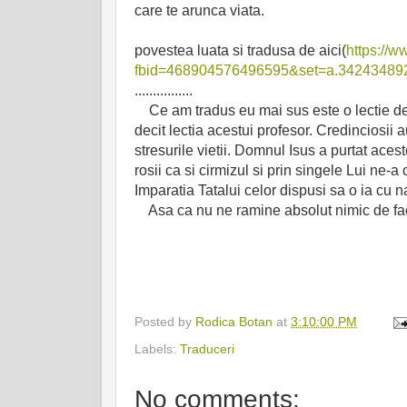
care te arunca viata.
povestea luata si tradusa de aici(
https://
fbid=468904576496595&set=a.34243489
................
Ce am tradus eu mai sus este o lectie de 
decit lectia acestui profesor. Credinciosii 
stresurile vietii. Domnul Isus a purtat aces
rosii ca si cirmizul si prin singele Lui ne-a 
Imparatia Tatalui celor dispusi sa o ia cu n
Asa ca nu ne ramine absolut nimic de facut 
Posted by
Rodica Botan
at
3:10:00 PM
Labels:
Traduceri
No comments: