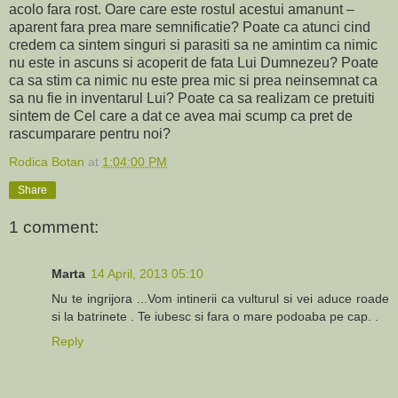
acolo fara rost. Oare care este rostul acestui amanunt –
aparent fara prea mare semnificatie? Poate ca atunci cind
credem ca sintem singuri si parasiti sa ne amintim ca nimic
nu este in ascuns si acoperit de fata Lui Dumnezeu? Poate
ca sa stim ca nimic nu este prea mic si prea neinsemnat ca
sa nu fie in inventarul Lui? Poate ca sa realizam ce pretuiti
sintem de Cel care a dat ce avea mai scump ca pret de
rascumparare pentru noi?
Rodica Botan
at
1:04:00 PM
Share
1 comment:
Marta
14 April, 2013 05:10
Nu te ingrijora ...Vom intinerii ca vulturul si vei aduce roade
si la batrinete . Te iubesc si fara o mare podoaba pe cap. .
Reply