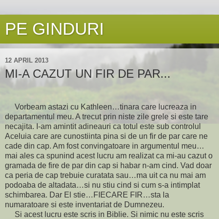
PE GINDURI
12 APRIL 2013
MI-A CAZUT UN FIR DE PAR...
Vorbeam astazi cu Kathleen…tinara care lucreaza in
departamentul meu. A trecut prin niste zile grele si este tare
necajita. I-am amintit adineauri ca totul este sub controlul
Aceluia care are cunostiinta pina si de un fir de par care ne
cade din cap. Am fost convingatoare in argumentul meu…
mai ales ca spunind acest lucru am realizat ca mi-au cazut o
gramada de fire de par din cap si habar n-am cind. Vad doar
ca peria de cap trebuie curatata sau…ma uit ca nu mai am
podoaba de altadata…si nu stiu cind si cum s-a intimplat
schimbarea. Dar El stie…FIECARE FIR…sta la
numaratoare si este inventariat de Dumnezeu.
Si acest lucru este scris in Biblie. Si nimic nu este scris