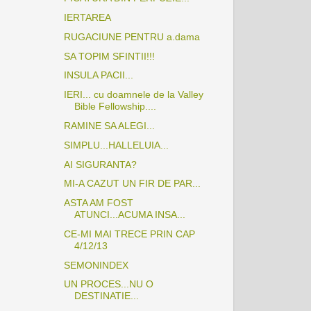
IERTAREA
RUGACIUNE PENTRU a.dama
SA TOPIM SFINTII!!!
INSULA PACII...
IERI... cu doamnele de la Valley
Bible Fellowship....
RAMINE SA ALEGI...
SIMPLU...HALLELUIA...
AI SIGURANTA?
MI-A CAZUT UN FIR DE PAR...
ASTA AM FOST
ATUNCI...ACUMA INSA...
CE-MI MAI TRECE PRIN CAP
4/12/13
SEMONINDEX
UN PROCES...NU O
DESTINATIE...