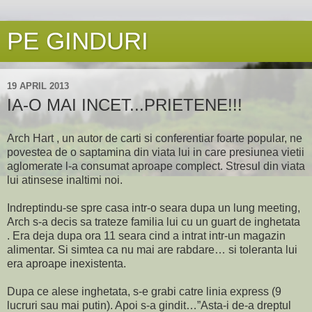
PE GINDURI
19 APRIL 2013
IA-O MAI INCET...PRIETENE!!!
Arch Hart , un autor de carti si conferentiar foarte popular, ne
povestea de o saptamina din viata lui in care presiunea vietii
aglomerate l-a consumat aproape complect. Stresul din viata
lui atinsese inaltimi noi.
Indreptindu-se spre casa intr-o seara dupa un lung meeting,
Arch s-a decis sa trateze familia lui cu un guart de inghetata
. Era deja dupa ora 11 seara cind a intrat intr-un magazin
alimentar. Si simtea ca nu mai are rabdare… si toleranta lui
era aproape inexistenta.
Dupa ce alese inghetata, s-e grabi catre linia express (9
lucruri sau mai putin). Apoi s-a gindit…”Asta-i de-a dreptul