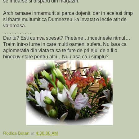
se intoarse si disparu din magazin.
Arch ramase inmarmurit si parca dojenit, dar in acelasi timp
si foarte multumit ca Dumnezeu l-a invatat o lectie atit de
valoroasa.
………………
Dar tu? Esti cumva stresat? Prietene…incetineste ritmul…
Traim intr-o lume in care multi oameni sufera. Nu lasa ca
aglomeratia din viata ta sa te fure de prilejul de a fi o
binecuvintare pentru altii…Nu-i asa ca-i simplu?
Rodica Botan
at
4:30:00 AM