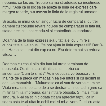
nebunie, ce fac eu. Trebuie sa ma straduiesc sa incetinesc
ritmul.” Asa ca in loc sa se aseze la linia de express care
mergea repede, s-a asezat in linia de la registrul urmator.
Si acolo, in mina cu un singur lucru de cumparat si cu trei
oameni cu cosurile revarsindu-se de cumparaturi in fata lui,
statea neclintit incercindu-si si controlindu-si rabdarea.
Doamna de la linia express s-a uitat la el cu uimire si
curiozitate si i-a spus…”te pot ajuta in linia express!!!” Dar D-
nul Hart a scuturat din cap ca nu. Era determinat sa reduca
viteza…
Doamna cu cosul plin din fata lui arata terminata de
oboseala. Ochii li s-au intilnit si el o intreba cu
sinceritate,”Cum te simti?” Au inceput sa vorbeasca …si
inainte de a pleca din magazin ea s-a intors si cu lacrimi in
ochi i-a marturisit…”Multumesc ca ai stat de vorba cu mine.
Viata mea este pe cale de a se destrama; incerc din greu sa-
mi tin familia impreuna, dar sint tare obosita. Si ma simt si
singura. N-ai sa sti niciodata cit am apreciat faptul ca in
seara asta te-ai uitat in ochii mei si mi-ai vorbit”…si cu asta