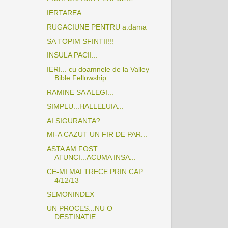
IERTAREA
RUGACIUNE PENTRU a.dama
SA TOPIM SFINTII!!!
INSULA PACII...
IERI... cu doamnele de la Valley
Bible Fellowship....
RAMINE SA ALEGI...
SIMPLU...HALLELUIA...
AI SIGURANTA?
MI-A CAZUT UN FIR DE PAR...
ASTA AM FOST
ATUNCI...ACUMA INSA...
CE-MI MAI TRECE PRIN CAP
4/12/13
SEMONINDEX
UN PROCES...NU O
DESTINATIE...