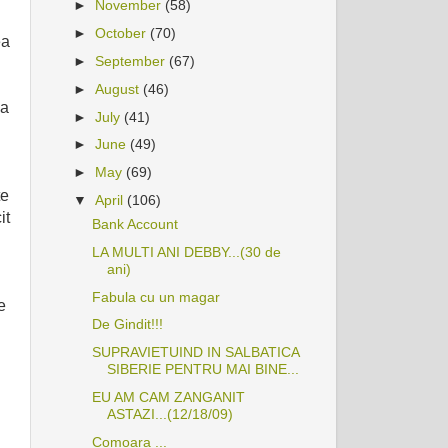
►
November
(58)
►
October
(70)
ea
►
September
(67)
►
August
(46)
ga
►
July
(41)
►
June
(49)
►
May
(69)
te
▼
April
(106)
it
Bank Account
LA MULTI ANI DEBBY...(30 de
ani)
Fabula cu un magar
e
De Gindit!!!
SUPRAVIETUIND IN SALBATICA
SIBERIE PENTRU MAI BINE...
EU AM CAM ZANGANIT
ASTAZI...(12/18/09)
Comoara ...