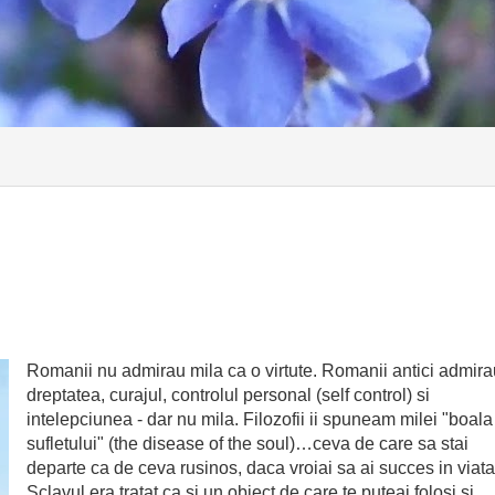
Romanii nu admirau mila ca o virtute. Romanii antici admira
dreptatea, curajul, controlul personal (self control) si
intelepciunea - dar nu mila. Filozofii ii spuneam milei "boala
sufletului" (the disease of the soul)…ceva de care sa stai
departe ca de ceva rusinos, daca vroiai sa ai succes in viata
Sclavul era tratat ca si un obiect de care te puteai folosi si