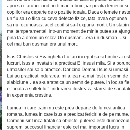
apoi sa il arunci cind nu-ti mai trebuie, iar pozitia femeilor si
copiilor era departe de o pozitie ideala. Daca o femeie nast
un fiu sau o fiica cu ceva defecte fizice, tatal avea optiunea
sa nu recunoasca acel copil si sa-I expuna mortii. Un stapin
mai temperamental, intr-un moment de minie putea sa ajun
pina la a omori un sclav. Un dusman…era un dusman …si
cel mai bun dusman era unul mort.
Isus Christos si Evanghelia Lui au inceput sa schimbe aces
lucruri. Isus a invatat si a practicat El insusi mila. Si a porunc
urmasilor sai sa o practice. Dar cind Domnul Isus si urmasii
Lui au practicat indurarea, mila, ea n-a mai fost un semn de
slabiciune…ea s-a aratat ca un semn de putere. In loc sa fie
o "boala a sufletului", indurarea ilustreaza starea de sanatat
in experienta crestina.
Lumea in care traim nu este prea departe de lumea antica
romana, lumea in care Isus a predicat fericirile de pe munte.
Oamenii sint inca tratati ca obiecte, puterea este dumnezeul
suprem, succesul financiar este cel mai important lucru in