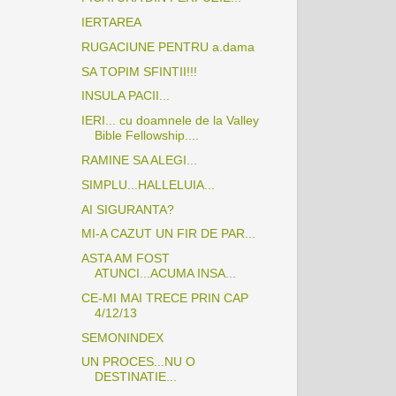
IERTAREA
RUGACIUNE PENTRU a.dama
SA TOPIM SFINTII!!!
INSULA PACII...
IERI... cu doamnele de la Valley
Bible Fellowship....
RAMINE SA ALEGI...
SIMPLU...HALLELUIA...
AI SIGURANTA?
MI-A CAZUT UN FIR DE PAR...
ASTA AM FOST
ATUNCI...ACUMA INSA...
CE-MI MAI TRECE PRIN CAP
4/12/13
SEMONINDEX
UN PROCES...NU O
DESTINATIE...