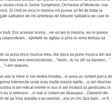
 Cu vioara cinta in Junior Symphonic Orchestra of Modesto, mai
sericii. Si cind se urca in masina imi punea un fel de batai la
rigate salbatice de imi aminteau de triburile salbatice pe care le-
ai mult. Era aceeasi scena…ne urcam in masina, ea isi punea
u raspundeam…spiritele se agitau si pina la urma trebuia sa
poate sa puna orice muzica vrea, dar daca ea pune muzica din aia
 mine fata mea neincrezatoare…”mom…tu nu stii sa dansezi…” 
le…”i-am raspuns.
e uita la mine si ma vedea linistita…si avea un zimbet parca d
 prima intersectie unde erau multe masini oprite…si am deschis
astra si am ridicat miinile in sus si am inceput sa gesticulez la
zusem eu la televizor…si mai si cintam pe deasupra…Oamenii din
tii de pe linia aialalta s-au sesizat…era un circ fara bani…or fi