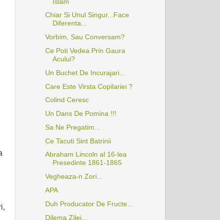
Islam
Chiar Si Unul Singur...Face
Diferenta...
Vorbim, Sau Conversam?
Ce Poti Vedea Prin Gaura
Acului?
Un Buchet De Incurajari...
Care Este Virsta Copilariei ?
Colind Ceresc
Un Dans De Pomina !!!
Sa Ne Pregatim...
Ce Tacuti Sint Batrinii
a
Abraham Lincoln al 16-lea
Presedinte 1861-1865
Vegheaza-n Zori...
APA
Duh Producator De Fructe...
i,
Dilema Zilei...