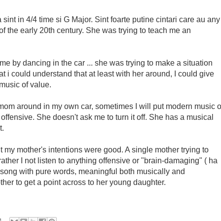
sint in 4/4 time si G Major. Sint foarte putine cintari care au any
f the early 20th century. She was trying to teach me an
me by dancing in the car ... she was trying to make a situation
hat i could understand that at least with her around, I could give
music of value.
 mom around in my own car, sometimes I will put modern music 
r offensive. She doesn't ask me to turn it off. She has a musical
t.
t my mother's intentions were good. A single mother trying to
rather I not listen to anything offensive or "brain-damaging" ( ha
 a song with pure words, meaningful both musically and
her to get a point across to her young daughter.