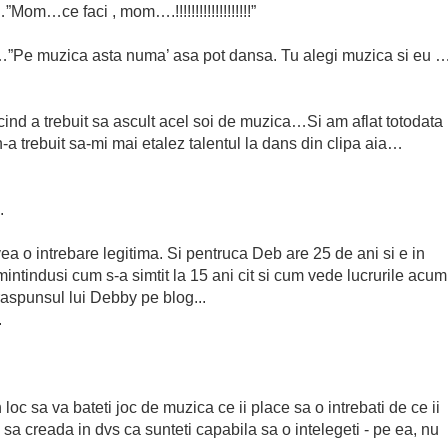
m…ce faci , mom….!!!!!!!!!!!!!!!!!!!”
…”Pe muzica asta numa’ asa pot dansa. Tu alegi muzica si eu 
cind a trebuit sa ascult acel soi de muzica…Si am aflat totodata
n-a trebuit sa-mi mai etalez talentul la dans din clipa aia…
.
a o intrebare legitima. Si pentruca Deb are 25 de ani si e in
amintindusi cum s-a simtit la 15 ani cit si cum vede lucrurile acum
raspunsul lui Debby pe blog...
.
c sa va bateti joc de muzica ce ii place sa o intrebati de ce ii
sa creada in dvs ca sunteti capabila sa o intelegeti - pe ea, nu