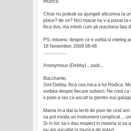
muzica.
Chiar nu puteati sa ajungeti altcumva la u
place? de ce? Nici macar nu v-a pasat ce e m
fiica dvs, ma intreb cum ati reactiona fata d
PS: intuiesc despre ce e vorba si inteleg 
18 November, 2008 08:48
....................
Anonymous (Debby) ...said...
Bacchante,
Sint Debby, fiica cea mica a lui Rodica. Ma
vorbea despre fiecare subiect. Ne cred ca
ii pare-a rau ca ascult la (pentru ea) galagi
Mama m-a dat la lectii de pian de cind am av
sa pot invata un instrument complicat ... un
Si in loc sa ii dau respect in masina si sa 
eu am ascultat la muzica de astazi.