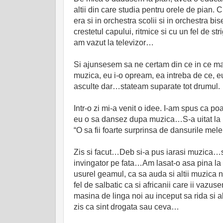
altii din care studia pentru orele de pian.
era si in orchestra scolii si in orchestra bi
crestetul capului, ritmice si cu un fel de st
am vazut la televizor…
Si ajunsesem sa ne certam din ce in ce m
muzica, eu i-o opream, ea intreba de ce, e
asculte dar…stateam suparate tot drumul.
Intr-o zi mi-a venit o idee. I-am spus ca 
eu o sa dansez dupa muzica…S-a uitat la
“O sa fii foarte surprinsa de dansurile me
Zis si facut…Deb si-a pus iarasi muzica…s
invingator pe fata…Am lasat-o asa pina la
usurel geamul, ca sa auda si altii muzica no
fel de salbatic ca si africanii care ii va
masina de linga noi au inceput sa rida si al
zis ca sint drogata sau ceva…