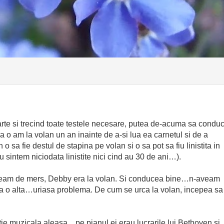
carte si trecind toate testele necesare, putea de-acuma sa condu
 sa o am la volan un an inainte de a-si lua ea carnetul si de a
sa fie destul de stapina pe volan si o sa pot sa fiu linistita in
sintem niciodata linistite nici cind au 30 de ani…).
veam de mers, Debby era la volan. Si conducea bine…n-aveam
nsa o alta…uriasa problema. De cum se urca la volan, incepea sa
e muzicala aleasa…pe pianul ei erau lucrarile lui Bethoven si