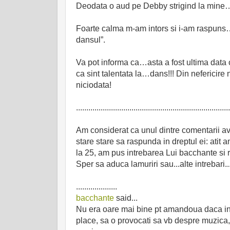
Deodata o aud pe Debby strigind la mine…”Mo
Foarte calma m-am intors si i-am raspuns
dansul”.
Va pot informa ca…asta a fost ultima data 
ca sint talentata la…dans!!! Din nefericire 
niciodata!
...........................................................................
Am considerat ca unul dintre comentarii ave
stare stare sa raspunda in dreptul ei: atit 
la 25, am pus intrebarea Lui bacchante si 
Sper sa aduca lamuriri sau...alte intrebari..
....................
bacchante
said...
Nu era oare mai bine pt amandoua daca in lo
place, sa o provocati sa vb despre muzica, 