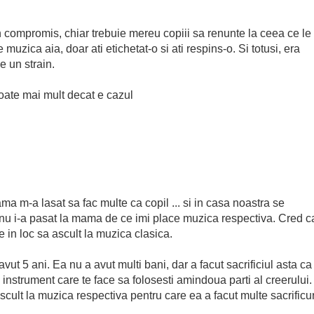
n compromis, chiar trebuie mereu copiii sa renunte la ceea ce le
uzica aia, doar ati etichetat-o si ati respins-o. Si totusi, era
e un strain.
poate mai mult decat e cazul
ma m-a lasat sa fac multe ca copil ... si in casa noastra se
 nu i-a pasat la mama de ce imi place muzica respectiva. Cred c
e in loc sa ascult la muzica clasica.
ut 5 ani. Ea nu a avut multi bani, dar a facut sacrificiul asta ca
 instrument care te face sa folosesti amindoua parti al creerului.
ascult la muzica respectiva pentru care ea a facut multe sacrificur