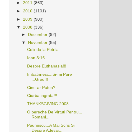
►
2011
(863)
►
2010
(1101)
►
2009
(900)
▼
2008
(336)
►
December
(92)
▼
November
(85)
Colinda la Petrila...
Ioan 3:16
Despre Euthanasia!!!
.
Imbatrinesc...Si-mi Pare
...Greu!!!
Cine-ar Putea?
e
Ciorba ingrata!!!
THANKSGIVING 2008
O pereche De Virtuti Pentru...
Romani...
Paunescu...A Mai Scris Si
Despre Adevar...