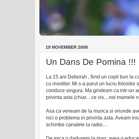
19 NOVEMBER 2008
Un Dans De Pomina !!!
La 15 ani Deborah , fiind un copil bun la 
cu insotitor. Mi s-a parut un lucru folositor
conduce singura. Ma gindeam ca intr-un an o 
privinta asta (chiar…ce vis…noi mamele nu 
Asa ca veneam de la munca si oriunde a
nici o problema in privinta asta. Aveam i
schimbe canalele la radio…
De mica o dadusem la pian; avea o educati