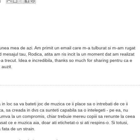
iunea mea de azi. Am primit un email care m-a tulburat si m-am rugat
 mesajul tau, Rodica, atita am ris incit la un moment dat am realizat
 trecut. Idea e incredibila, thanks so much for sharing pentru ca e
 auzit.
loc sa va bateti joc de muzica ce ii place sa o intrebati de ce ii
, sa creada in dvs ca sunteti capabila sa o intelegeti - pe ea, nu
cumva la un compromis, chiar trebuie mereu copiii sa renunte la ceea
t ce e muzica aia, doar ati etichetat-o si ati respins-o. Si totusi,
 fata de un strain.