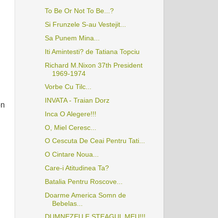
To Be Or Not To Be...?
Si Frunzele S-au Vestejit...
Sa Punem Mina...
Iti Amintesti? de Tatiana Topciu
Richard M.Nixon 37th President
1969-1974
Vorbe Cu Tilc...
INVATA - Traian Dorz
on
Inca O Alegere!!!
O, Miel Ceresc...
O Cescuta De Ceai Pentru Tati...
O Cintare Noua...
Care-i Atitudinea Ta?
Batalia Pentru Roscove...
Doarme America Somn de
Bebelas...
DUMNEZEU E STEAGUL MEU!!!