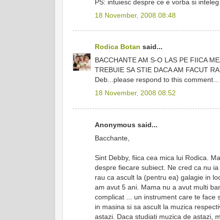
PS: intuiesc despre ce e vorba si intele
18 November, 2008 08:48
Rodica Botan
said...
BACCHANTE AM S-O LAS PE FIICA MEA
TREBUIE SA STIE DACA AM FACUT RA
Deb...please respond to this comment...
18 November, 2008 08:52
Anonymous said...
Bacchante,
Sint Debby, fiica cea mica lui Rodica. Ma
despre fiecare subiect. Ne cred ca nu ia
rau ca ascult la (pentru ea) galagie in l
am avut 5 ani. Mama nu a avut multi bani,
complicat ... un instrument care te face s
in masina si sa ascult la muzica respecti
astazi. Daca studiati muzica de astazi, ma