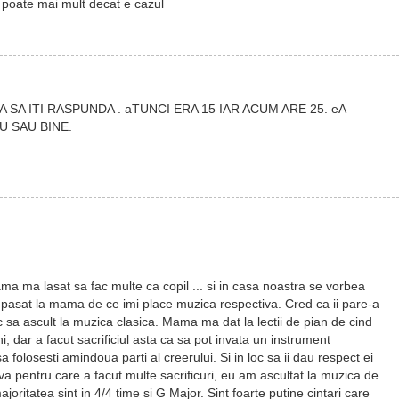
g poate mai mult decat e cazul
 SA ITI RASPUNDA . aTUNCI ERA 15 IAR ACUM ARE 25. eA
U SAU BINE.
ma ma lasat sa fac multe ca copil ... si in casa noastra se vorbea
 pasat la mama de ce imi place muzica respectiva. Cred ca ii pare-a
oc sa ascult la muzica clasica. Mama ma dat la lectii de pian de cind
 dar a facut sacrificiul asta ca sa pot invata un instrument
a folosesti amindoua parti al creerului. Si in loc sa ii dau respect ei
va pentru care a facut multe sacrificuri, eu am ascultat la muzica de
joritatea sint in 4/4 time si G Major. Sint foarte putine cintari care