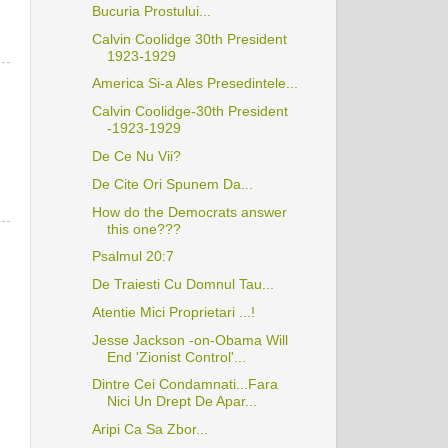
Bucuria Prostului...
Calvin Coolidge 30th President
1923-1929
America Si-a Ales Presedintele...
Calvin Coolidge-30th President
-1923-1929
De Ce Nu Vii?
De Cite Ori Spunem Da...
How do the Democrats answer
this one???
Psalmul 20:7
De Traiesti Cu Domnul Tau...
Atentie Mici Proprietari ...!
Jesse Jackson -on-Obama Will
End 'Zionist Control'...
Dintre Cei Condamnati...Fara
Nici Un Drept De Apar...
Aripi Ca Sa Zbor...