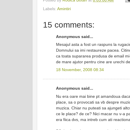
Posted by
Rodica Botan
at
8:05:00 AM
Labels:
Amintiri
15 comments:
Anonymous said...
Mesajul asta a fost un raspuns la rugac
Domnului sa imi restaureze pacea. Citind
ca toata supararea produsa de email mi-a
de mare ajutor pentru cine are urechi de
18 November, 2008 08:34
Anonymous said...
Nu era oare mai bine pt amandoua daca in 
place, sa o provocati sa vb despre muzica
muzica. Chiar nu puteati sa ajungeti alt
ce le place? de ce? Nici macar nu v-a pasa
era fiica dvs, ma intreb cum ati reactiona