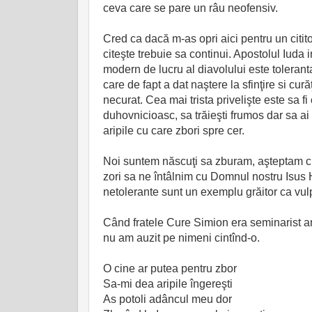
ceva care se pare un râu neofensiv.
Cred ca dacă m-as opri aici pentru un cititor
citeşte trebuie sa continui. Apostolul Iuda in
modern de lucru al diavolului este tolerant
care de fapt a dat naştere la sfinţire si cur
necurat. Cea mai trista privelişte este sa fi 
duhovnicioasc, sa trăieşti frumos dar sa ai un
aripile cu care zbori spre cer.
Noi suntem născuţi sa zburam, aşteptam cli
zori sa ne întâlnim cu Domnul nostru Isus Hr
netolerante sunt un exemplu grăitor ca vulpi
Când fratele Cure Simion era seminarist am 
nu am auzit pe nimeni cintînd-o.
O cine ar putea pentru zbor
Sa-mi dea aripile îngereşti
As potoli adâncul meu dor