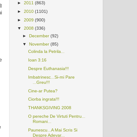
►
2011
(863)
l
►
2010
(1101)
ui
►
2009
(900)
▼
2008
(336)
►
December
(92)
▼
November
(85)
Colinda la Petrila...
e
Ioan 3:16
Despre Euthanasia!!!
Imbatrinesc...Si-mi Pare
...Greu!!!
Cine-ar Putea?
Ciorba ingrata!!!
THANKSGIVING 2008
O pereche De Virtuti Pentru...
Romani...
e
Paunescu...A Mai Scris Si
Despre Adevar...