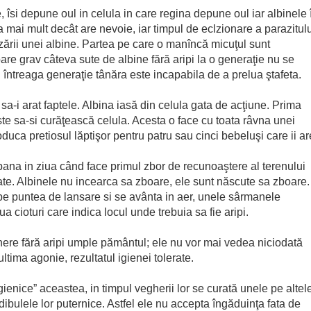
e, îsi depune oul in celula in care regina depune oul iar albinele î
a mai mult decât are nevoie, iar timpul de eclzionare a parazitul
zării unei albine. Partea pe care o manîncă micuţul sunt
pare grav câteva sute de albine fără aripi la o generaţie nu se
i întreaga generaţie tânăra este incapabila de a prelua ştafeta.
sa-i arat faptele. Albina iasă din celula gata de acţiune. Prima
te sa-si curăţească celula. Acesta o face cu toata râvna unei
roduca pretiosul lăptişor pentru patru sau cinci bebeluşi care ii ar
pana in ziua când face primul zbor de recunoaştere al terenului
itate. Albinele nu incearca sa zboare, ele sunt născute sa zboare.
s pe puntea de lansare si se avânta in aer, unele sârmanele
ua cioturi care indica locul unde trebuia sa fie aripi.
tinere fără aripi umple pământul; ele nu vor mai vedea niciodată
 ultima agonie, rezultatul igienei tolerate.
igienice” aceastea, in timpul vegherii lor se curată unele pe altel
dibulele lor puternice. Astfel ele nu accepta îngăduinţa fata de