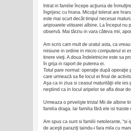
Intrat in familie începe acţiunia de înmulţir
îngrijesc cu hrana. Micuţul tolerat are hran
este mai scurt decât timpul necesar maturi
aripioarele viitoarei albine. La început nu 
observă. Mai târziu in vara câteva mii, apo
Am scris cam mult de uratul asta, ca vreau 
misiune in ordine in micro computerul ei es
tinere vieţi. A doua îndeletnicire este sa p
în grija in raport de puterea ei.
Totul pare normal: operaţie după operaţie 
care urmează sa fie locul ei final de activ
Aşa ca in ziua si ceasul maturităţii ele ie
neştiind ca in locul aripelor se afla doar do
Urmeaza o privelişte trista! Mii de albine 
familia draga. Iar familia fără ele isi traiste
Am spus ca sunt si familii netolerante, “si 
de aceşti paraziţi taindu-i fara mila cu man