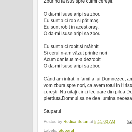
Zburînd la Isus spre culmi cereşti.
O da-mi Isuse aripi sa zbor,
Eu sunt aici rob si pătimaş,
Eu sunt robit in acest oraş,
O da-mi Isuse aripi sa zbor.
Eu sunt aici robit si mâhnit
Si cerul n-am văzut printre nori
Acum dar Isus m-a dezrobit
O da-mi Isuse aripi sa zbor.
Când am intrat in familia lui Dumnezeu, am 
vom zbura spre nori, ca avem totul in Hristo
cereşti. Nu uitaţi cinci fecioare din pilda D
pierduta.Domnul sa ne dea lumina necesară
Stuparul
Posted by
Rodica Botan
at
5:11:00 AM
Labels:
Stuparul