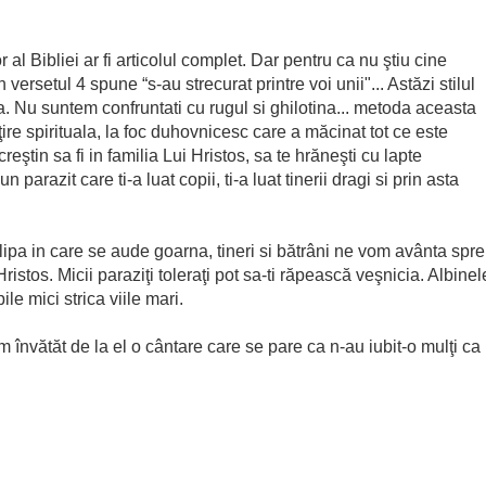
 al Bibliei ar fi articolul complet. Dar pentru ca nu ştiu cine
 versetul 4 spune “s-au strecurat printre voi unii"... Astăzi stilul
a. Nu suntem confruntati cu rugul si ghilotina... metoda aceasta
ăţire spirituala, la foc duhovnicesc care a măcinat tot ce este
creştin sa fi in familia Lui Hristos, sa te hrăneşti cu lapte
 parazit care ti-a luat copii, ti-a luat tinerii dragi si prin asta
pa in care se aude goarna, tineri si bătrâni ne vom avânta spre
istos. Micii paraziţi toleraţi pot sa-ti răpească veşnicia. Albinel
le mici strica viile mari.
învătăt de la el o cântare care se pare ca n-au iubit-o mulţi ca