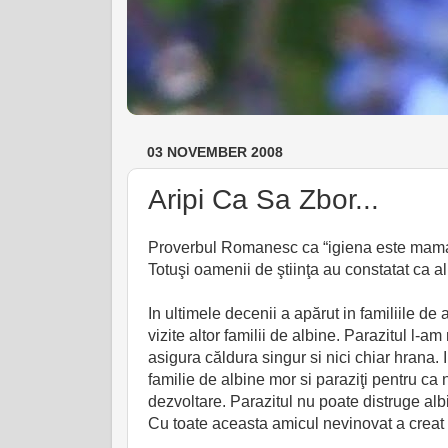
03 NOVEMBER 2008
Aripi Ca Sa Zbor...
Proverbul Romanesc ca “igiena este mama sa
Totuşi oamenii de ştiinţa au constatat ca al
In ultimele decenii a apărut in familiile de 
vizite altor familii de albine. Parazitul l-am
asigura căldura singur si nici chiar hrana
familie de albine mor si paraziţi pentru ca
dezvoltare. Parazitul nu poate distruge albi
Cu toate aceasta amicul nevinovat a creat o