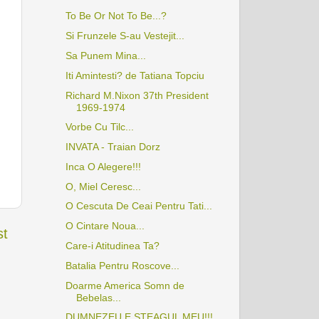
To Be Or Not To Be...?
Si Frunzele S-au Vestejit...
Sa Punem Mina...
Iti Amintesti? de Tatiana Topciu
Richard M.Nixon 37th President
1969-1974
Vorbe Cu Tilc...
INVATA - Traian Dorz
Inca O Alegere!!!
O, Miel Ceresc...
O Cescuta De Ceai Pentru Tati...
O Cintare Noua...
st
Care-i Atitudinea Ta?
Batalia Pentru Roscove...
Doarme America Somn de
Bebelas...
DUMNEZEU E STEAGUL MEU!!!