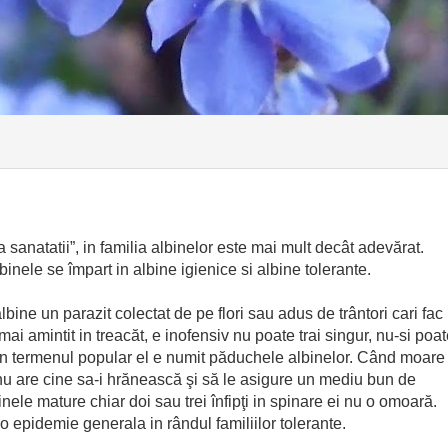
natatii”, in familia albinelor este mai mult decât adevărat.
binele se împart in albine igienice si albine tolerante.
albine un parazit colectat de pe flori sau adus de trântori cari fac
 mai amintit in treacăt, e inofensiv nu poate trai singur, nu-si poa
. In termenul popular el e numit păduchele albinelor. Când moare
 nu are cine sa-i hrănească şi să le asigure un mediu bun de
nele mature chiar doi sau trei înfipţi in spinare ei nu o omoară.
 epidemie generala in rândul familiilor tolerante.