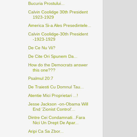
Bucuria Prostului...
Calvin Coolidge 30th President
1923-1929
America Si-a Ales Presedintele...
Calvin Coolidge-30th President
-1923-1929
De Ce Nu Vii?
De Cite Ori Spunem Da...
How do the Democrats answer
this one???
Psalmul 20:7
De Traiesti Cu Domnul Tau...
Atentie Mici Proprietari ...!
Jesse Jackson -on-Obama Will
End 'Zionist Control'...
Dintre Cei Condamnati...Fara
Nici Un Drept De Apar...
Aripi Ca Sa Zbor...