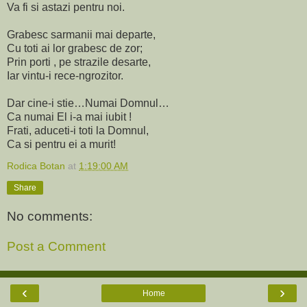
Va fi si astazi pentru noi.
Grabesc sarmanii mai departe,
Cu toti ai lor grabesc de zor;
Prin porti , pe strazile desarte,
Iar vintu-i rece-ngrozitor.
Dar cine-i stie…Numai Domnul…
Ca numai El i-a mai iubit !
Frati, aduceti-i toti la Domnul,
Ca si pentru ei a murit!
Rodica Botan
at
1:19:00 AM
Share
No comments:
Post a Comment
‹
›
Home