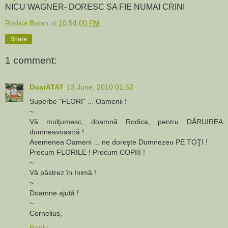
NICU WAGNER- DORESC SA FIE NUMAI CRINI
Rodica Botan
at
10:54:00 PM
Share
1 comment:
DoarATAT
13 June, 2010 01:52
Superbe "FLORI" ... Oamenii !
~
Vă mulţumesc, doamnă Rodica, pentru DĂRUIREA
dumneavoastră !
Asemenea Oameni ... ne doreşte Dumnezeu PE TOŢI !
Precum FLORILE ! Precum COPIII !
~
Vă păstrez în Inimă !
~
Doamne ajută !
~
Cornelius,
Reply