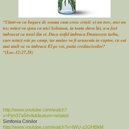
“Uitati-va cu bagare de seama cum cresc crinii: ei nu torc, nici nu
tes; totusi va spun ca nici Solomon, in toata slava lui, n-a fost
imbracat ca unul din ei. Daca astfel imbraca Dumnezeu iarba,
care astazi este pe camp, iar maine va fi aruncata in cuptor, cu cat
mai mult va va imbraca El pe voi, putin credinciosilor?
“(Luc.12:27,28)
http://www.youtube.com/watch?
v=Pjm37a54vIk&feature=related
Simfonia Crinilor
http://www.youtube.com/watch?v=IWU-z2GHBkM