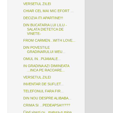
VERSETUL ZILEI
CHIAR CEL MAI MIC EFORT ...
DECIZIA ITI APARTINE!!!
DIN BUCATARIA LUI LILU -
SALATA DIETETCA DE
VINETE-
FROM CARMEN...WITH LOVE...
DIN POVESTILE
GRADINARULUI MEU...
OMUL IN...PIJAMALE...
IN GRADINA AZI DIMINEATA
...INCA PE RACOARE...
VERSETUL ZILEI
INVENTAR DE SUFLET...
TELEFONUL FARA FIR...
DIN NOU DESPRE ALIBABA...
CRIMA SI ...PEDEAPSA!!!???
Cind visezi cu...matura-n mina...