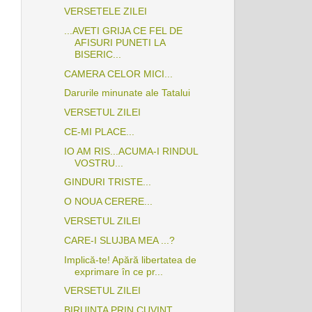
VERSETELE ZILEI
...AVETI GRIJA CE FEL DE
AFISURI PUNETI LA
BISERIC...
CAMERA CELOR MICI...
Darurile minunate ale Tatalui
VERSETUL ZILEI
CE-MI PLACE...
IO AM RIS...ACUMA-I RINDUL
VOSTRU...
GINDURI TRISTE...
O NOUA CERERE...
VERSETUL ZILEI
CARE-I SLUJBA MEA ...?
Implică-te! Apără libertatea de
exprimare în ce pr...
VERSETUL ZILEI
BIRUINTA PRIN CUVINT...