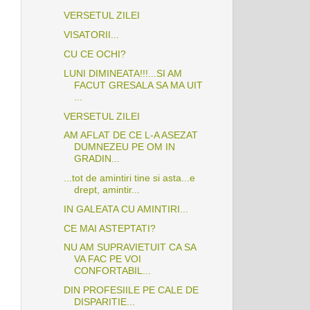
VERSETUL ZILEI
VISATORII...
CU CE OCHI?
LUNI DIMINEATA!!!...SI AM
FACUT GRESALA SA MA UIT
...
VERSETUL ZILEI
AM AFLAT DE CE L-A ASEZAT
DUMNEZEU PE OM IN
GRADIN...
...tot de amintiri tine si asta...e
drept, amintir...
IN GALEATA CU AMINTIRI...
CE MAI ASTEPTATI?
NU AM SUPRAVIETUIT CA SA
VA FAC PE VOI
CONFORTABIL...
DIN PROFESIILE PE CALE DE
DISPARITIE...