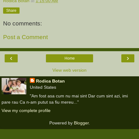
Rodica Botan
at
1:15:00 AM
Share
No comments:
Post a Comment
‹
›
Home
View web version
Rodica Botan
United States
"Am fost asa cum nu mai sint Dar cum sint azi, imi
pare rau Ca n-am putut sa fiu mereu..."
View my complete profile
Powered by
Blogger
.