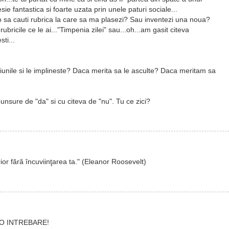
ie fantastica si foarte uzata prin unele paturi sociale...
o sa cauti rubrica la care sa ma plasezi? Sau inventezi una noua?
bricile ce le ai..."Timpenia zilei" sau...oh...am gasit citeva
sti...
iunile si le implineste? Daca merita sa le asculte? Daca meritam sa
nsure de "da" si cu citeva de "nu". Tu ce zici?
rior fără încuviinţarea ta." (Eleanor Roosevelt)
 O INTREBARE!