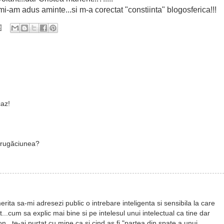
 mi-am adus aminte...si m-a corectat "constiinta" blogosferica!!!
az!
 rugăciunea?
ita sa-mi adresezi public o intrebare inteligenta si sensibila la care
.cum sa explic mai bine si pe intelesul unui intelectual ca tine dar
...te-ai purtat cu mine ca si cind as fi "partea din spate a unui