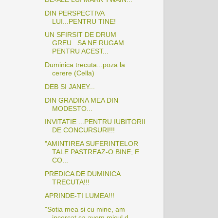
DIN PERSPECTIVA
LUI...PENTRU TINE!
UN SFIRSIT DE DRUM
GREU...SA NE RUGAM
PENTRU ACEST...
Duminica trecuta...poza la
cerere (Cella)
DEB SI JANEY...
DIN GRADINA MEA DIN
MODESTO...
INVITATIE ...PENTRU IUBITORII
DE CONCURSURI!!!
"AMINTIREA SUFERINTELOR
TALE PASTREAZ-O BINE; E
CO...
PREDICA DE DUMINICA
TRECUTA!!!
APRINDE-TI LUMEA!!!
"Sotia mea si cu mine, am
incercat sa avem micul d...