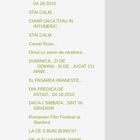
04.18.2010
STAI CALM...
CHIAR DACA STAU IN
INTUNERIC...
STAI CALM...
Cornel Rusu...
Omul cu semn de-ntrebare...
DUMINICA...ZI DE
...ODIHNA...SI DE...JUCAT CU
APAR...
EL PASAREA HRANESTE...
DIN PREDICA DE
ASTAZI...04.18.2010
DACA-I SIMBATA...SINT IN
GRADINA!
Romanian Film Festival at
Stanford
LA CE-S BUNI BUNICII?
DE-ALE LUI MARK TWAIN...