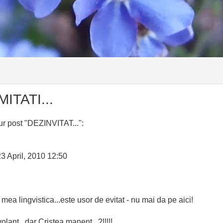
ITATI...
ur post "DEZINVITAT...":
3 April, 2010 12:50
mea lingvistica...este usor de evitat - nu mai da pe aici!
ant...dar Cristea manent...?!!!!!