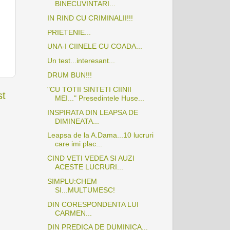
BINECUVINTARI...
IN RIND CU CRIMINALII!!!
PRIETENIE...
UNA-I CIINELE CU COADA...
Un test...interesant...
DRUM BUN!!!
"CU TOTII SINTETI CIINII
st
MEI..." Presedintele Huse...
INSPIRATA DIN LEAPSA DE
DIMINEATA...
Leapsa de la A.Dama...10 lucruri
care imi plac...
CIND VETI VEDEA SI AUZI
ACESTE LUCRURI...
SIMPLU:CHEM
SI...MULTUMESC!
DIN CORESPONDENTA LUI
CARMEN...
DIN PREDICA DE DUMINICA...