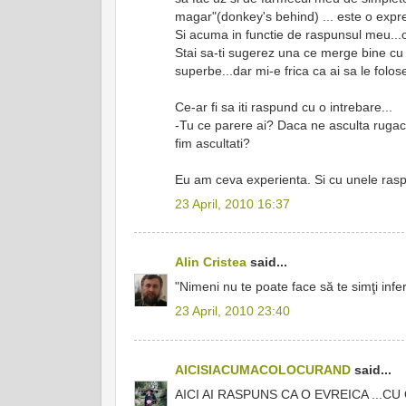
magar"(donkey's behind) ... este o expres
Si acuma in functie de raspunsul meu...
Stai sa-ti sugerez una ce merge bine cu ru
superbe...dar mi-e frica ca ai sa le folose
Ce-ar fi sa iti raspund cu o intrebare...
-Tu ce parere ai? Daca ne asculta rugac
fim ascultati?
Eu am ceva experienta. Si cu unele raspu
23 April, 2010 16:37
Alin Cristea
said...
"Nimeni nu te poate face să te simţi infe
23 April, 2010 23:40
AICISIACUMACOLOCURAND
said...
AICI AI RASPUNS CA O EVREICA ...CU