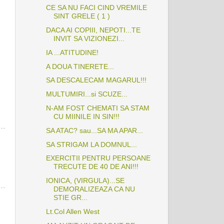
CE SA NU FACI CIND VREMILE
SINT GRELE ( 1 )
DACA AI COPIII, NEPOTI...TE
INVIT SA VIZIONEZI...
IA ...ATITUDINE!
A DOUA TINERETE...
SA DESCALECAM MAGARUL!!!
MULTUMIRI...si SCUZE...
N-AM FOST CHEMATI SA STAM
CU MIINILE IN SIN!!!
SA ATAC? sau...SA MA APAR...
SA STRIGAM LA DOMNUL...
EXERCITII PENTRU PERSOANE
TRECUTE DE 40 DE ANI!!!
IONICA, (VIRGULA)...SE
DEMORALIZEAZA CA NU
STIE GR...
Lt.Col Allen West