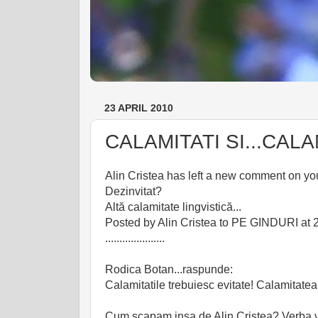
23 APRIL 2010
CALAMITATI SI...CALAM
Alin Cristea has left a new comment on yo
Dezinvitat?
Altă calamitate lingvistică...
Posted by Alin Cristea to PE GINDURI at 2
.....................
Rodica Botan...raspunde:
Calamitatile trebuiesc evitate! Calamitatea 
Cum scapam insa de Alin Cristea? Verba vol