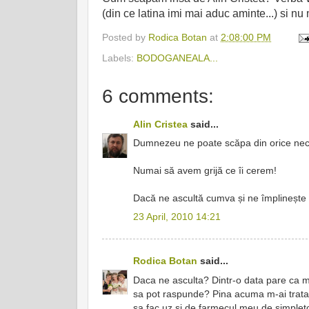
(din ce latina imi mai aduc aminte...) si nu
Posted by
Rodica Botan
at
2:08:00 PM
Labels:
BODOGANEALA...
6 comments:
Alin Cristea
said...
Dumnezeu ne poate scăpa din orice nec
Numai să avem grijă ce îi cerem!
Dacă ne ascultă cumva și ne împlinește
23 April, 2010 14:21
Rodica Botan
said...
Daca ne asculta? Dintr-o data pare ca mer
sa pot raspunde? Pina acuma m-ai tratat..
sa fac uz si de farmecul meu de simpleton