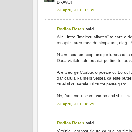
BRAVO!
24 April, 2010 03:39
Rodica Botan
said...
Alin...intre "intelectualitatea" ta care a
asta)si starea mea de simpleton, aleg...
N-am facut un scop unic pe lumea asta sa
Daca vizitele tale pe aici, pe tine te fac
Are George Cosbuc o poezie cu Lordul J
dar caruia i-a mers vestea ca este puterni
cu el si cu aerele lui cu tot peste gard.
No, fatul meu...cam asa patesti si tu...sau
24 April, 2010 08:29
Rodica Botan
said...
Virginia...am fost sigura ca tu ai sa zim