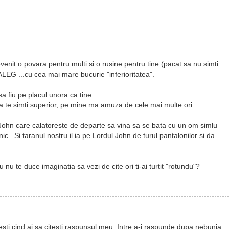
 devenit o povara pentru multi si o rusine pentru tine (pacat sa nu simti
ALEG ...cu cea mai mare bucurie "inferioritatea".
 fiu pe placul unora ca tine .
 sa te simti superior, pe mine ma amuza de cele mai multe ori...
ohn care calatoreste de departe sa vina sa se bata cu un om simlu
c...Si taranul nostru il ia pe Lordul John de turul pantalonilor si da
 nu te duce imaginatia sa vezi de cite ori ti-ai turtit "rotundu"?
besti cind ai sa citesti raspunsul meu. Intre a-i raspunde dupa nebunia