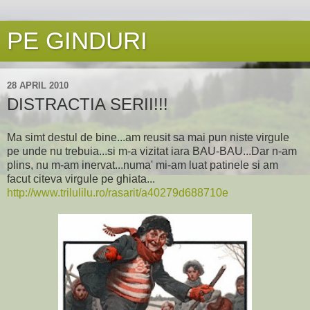
PE GINDURI
28 APRIL 2010
DISTRACTIA SERII!!!
Ma simt destul de bine...am reusit sa mai pun niste virgule
pe unde nu trebuia...si m-a vizitat iara BAU-BAU...Dar n-am
plins, nu m-am inervat...numa' mi-am luat patinele si am
facut citeva virgule pe ghiata...
http://www.trilulilu.ro/rasarit/a40279d688710e