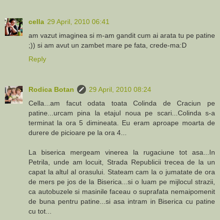
cella
29 April, 2010 06:41
am vazut imaginea si m-am gandit cum ai arata tu pe patine
;)) si am avut un zambet mare pe fata, crede-ma:D
Reply
Rodica Botan
29 April, 2010 08:24
Cella...am facut odata toata Colinda de Craciun pe
patine...urcam pina la etajul noua pe scari...Colinda s-a
terminat la ora 5 dimineata. Eu eram aproape moarta de
durere de picioare pe la ora 4...
La biserica mergeam vinerea la rugaciune tot asa...In
Petrila, unde am locuit, Strada Republicii trecea de la un
capat la altul al orasului. Stateam cam la o jumatate de ora
de mers pe jos de la Biserica...si o luam pe mijlocul strazii,
ca autobuzele si masinile faceau o suprafata nemaipomenit
de buna pentru patine...si asa intram in Biserica cu patine
cu tot...