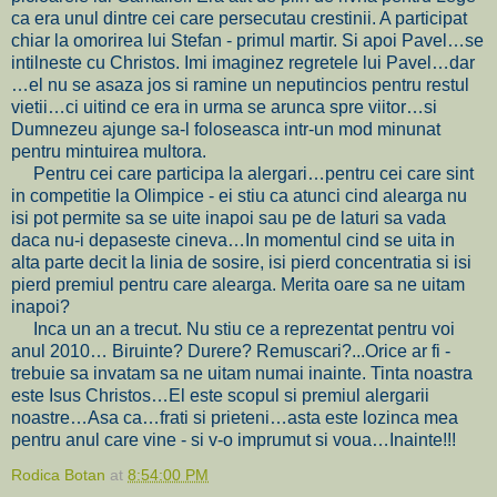
ca era unul dintre cei care persecutau crestinii. A participat
chiar la omorirea lui Stefan - primul martir. Si apoi Pavel…se
intilneste cu Christos. Imi imaginez regretele lui Pavel…dar
…el nu se asaza jos si ramine un neputincios pentru restul
vietii…ci uitind ce era in urma se arunca spre viitor…si
Dumnezeu ajunge sa-l foloseasca intr-un mod minunat
pentru mintuirea multora.
Pentru cei care participa la alergari…pentru cei care sint
in competitie la Olimpice - ei stiu ca atunci cind alearga nu
isi pot permite sa se uite inapoi sau pe de laturi sa vada
daca nu-i depaseste cineva…In momentul cind se uita in
alta parte decit la linia de sosire, isi pierd concentratia si isi
pierd premiul pentru care alearga. Merita oare sa ne uitam
inapoi?
Inca un an a trecut. Nu stiu ce a reprezentat pentru voi
anul 2010… Biruinte? Durere? Remuscari?...Orice ar fi -
trebuie sa invatam sa ne uitam numai inainte. Tinta noastra
este Isus Christos…El este scopul si premiul alergarii
noastre…Asa ca…frati si prieteni…asta este lozinca mea
pentru anul care vine - si v-o imprumut si voua…Inainte!!!
Rodica Botan
at
8:54:00 PM