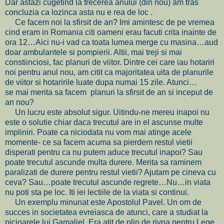
Dar astazi cugetind la trecerea anului (din nou) am tras
concluzia ca lozinca asta nu e rea de loc .
Ce facem noi la sfirsit de an? Imi amintesc de pe vremea
cind eram in Romania citi oameni erau facuti crita inainte de
ora 12…Aici nu-i vad ca toata lumea merge cu masina…aud
doar ambulantele si pompierii. Altii, mai treji si mai
constiinciosi, fac planuri de viitor. Dintre cei care iau hotariri
noi pentru anul nou, am citit ca majoritatea uita de planurile
de viitor si hotaririle luate dupa numai 15 zile. Atunci…
se mai merita sa facem planuri la sfirsit de an si inceput de
an nou?
Un lucru este absolut sigur. Uitindu-ne mereu inapoi nu
este o solutie chiar daca trecutul are in el ascunse multe
impliniri. Poate ca niciodata nu vom mai atinge acele
momente- ce sa facem acuma sa pierdem restul vietii
disperati pentru ca nu putem aduce trecutul inapoi? Sau
poate trecutul ascunde multa durere. Merita sa raminem
paralizati de durere pentru restul vietii? Ajutam pe cineva cu
ceva? Sau…poate trecutul ascunde regrete…Nu…in viata
nu poti sta pe loc. Iti iei lectiile de la viata si continui.
Un exemplu minunat este Apostolul Pavel. Un om de
succes in societatea evreiasca de atunci, care a studiat la
picioarele lui Gamaliel. Era atit de plin de rivna pentru Lege