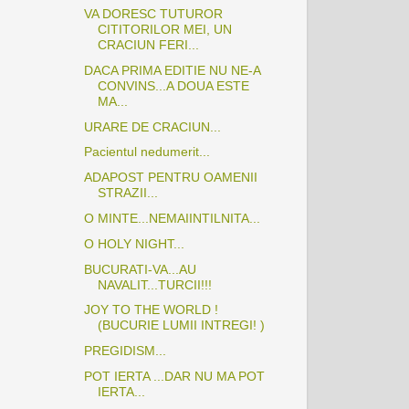
VA DORESC TUTUROR
CITITORILOR MEI, UN
CRACIUN FERI...
DACA PRIMA EDITIE NU NE-A
CONVINS...A DOUA ESTE
MA...
URARE DE CRACIUN...
Pacientul nedumerit...
ADAPOST PENTRU OAMENII
STRAZII...
O MINTE...NEMAIINTILNITA...
O HOLY NIGHT...
BUCURATI-VA...AU
NAVALIT...TURCII!!!
JOY TO THE WORLD !
(BUCURIE LUMII INTREGI! )
PREGIDISM...
POT IERTA ...DAR NU MA POT
IERTA...