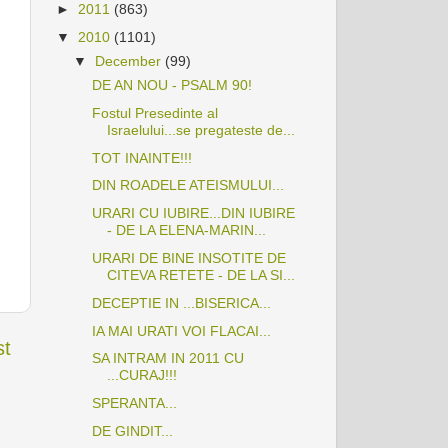
►
2011
(863)
▼
2010
(1101)
▼
December
(99)
DE AN NOU - PSALM 90!
Fostul Presedinte al
Israelului...se pregateste de...
TOT INAINTE!!!
DIN ROADELE ATEISMULUI...
URARI CU IUBIRE...DIN IUBIRE
- DE LA ELENA-MARIN...
URARI DE BINE INSOTITE DE
CITEVA RETETE - DE LA SI...
DECEPTIE IN ...BISERICA...
IA MAI URATI VOI FLACAI...
st
SA INTRAM IN 2011 CU
...CURAJ!!!
SPERANTA...
DE GINDIT...