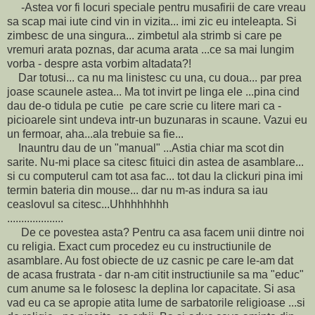
-Astea vor fi locuri speciale pentru musafirii de care vreau
sa scap mai iute cind vin in vizita... imi zic eu inteleapta. Si
zimbesc de una singura... zimbetul ala strimb si care pe
vremuri arata poznas, dar acuma arata ...ce sa mai lungim
vorba - despre asta vorbim altadata?!
Dar totusi... ca nu ma linistesc cu una, cu doua... par prea
joase scaunele astea... Ma tot invirt pe linga ele ...pina cind
dau de-o tidula pe cutie pe care scrie cu litere mari ca -
picioarele sint undeva intr-un buzunaras in scaune. Vazui eu
un fermoar, aha...ala trebuie sa fie...
Inauntru dau de un "manual" ...Astia chiar ma scot din
sarite. Nu-mi place sa citesc fituici din astea de asamblare...
si cu computerul cam tot asa fac... tot dau la clickuri pina imi
termin bateria din mouse... dar nu m-as indura sa iau
ceaslovul sa citesc...Uhhhhhhhh
....................
De ce povestea asta? Pentru ca asa facem unii dintre noi
cu religia. Exact cum procedez eu cu instructiunile de
asamblare. Au fost obiecte de uz casnic pe care le-am dat
de acasa frustrata - dar n-am citit instructiunile sa ma "educ"
cum anume sa le folosesc la deplina lor capacitate. Si asa
vad eu ca se apropie atita lume de sarbatorile religioase ...si