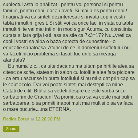
subiectul asta la analizat - pentru voi personal si pentru
familie, pentru copii daca-i aveti. Si mai ales pentru copii!
Imaginati-va ca sinteti dezinteresati si invata copiii vostri
tabla inmultirii gresit. Si stiti voi ca orice faci in viata cu tabla
inmultirii te vei mai intilni in mod sigur. Acuma, cu constiinta
curata si fara grija i-ati lasa sa stie ca 7x3=17? Nu...vreti ca
copiii vostri sa aiba o baza corecta de cunostinte - o
educatie sanatoasa. Atunci de ce in domeniul sufletului nu
va faceti nicio problema si lasati lucrurile sa mearga
alandala?
Eu numa' zic... ca uite daca nu ma uitam pe hirtiile alea sa
citesc ce scrie, stateam in salon cu fotoliile alea fara picioare
- ca erau ascunse in burta fotoliului si nu mi-a dat prin cap sa
le caut acolo. Dar voi poate sinteti mai destepti ca mine.
Catati de cititi Biblia sa vedeti despre ce este vorba si ce
sarbatorim de Craciun! Va promit ca o sa va coste mai putin
sarbatoarea, o sa primiti inapoi mult mai mult si o sa va faca
o mare bucurie...una ETERNA.
Rodica Botan
at
12:28:00 PM
Share