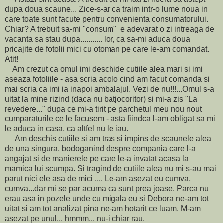
dupa doua scaune... Zice-s-ar ca traim intr-o lume noua in
care toate sunt facute pentru convenienta consumatorului.
Chiar? A trebuit sa-mi "consum" e adevarat o zi intreaga de
vacanta sa stau dupa........... lor, ca sa-mi aduca doua
pricajite de fotolii mici cu otoman pe care le-am comandat.
Atit!
Am crezut ca omul imi deschide cutiile alea mari si imi
aseaza fotoliile - asa scria acolo cind am facut comanda si
mai scria ca imi ia inapoi ambalajul. Vezi de nu!!!...Omul s-a
uitat la mine rizind (daca nu batjocoritor) si mi-a zis "La
revedere..." dupa ce mi-a tirit pe parchetul meu nou nout
cumparaturile ce le facusem - asta fiindca l-am obligat sa mi
le aduca in casa, ca altfel nu le iau.
Am deschis cutiile si am tras si impins de scaunele alea
de una singura, bodoganind despre compania care l-a
angajat si de manierele pe care le-a invatat acasa la
mamica lui scumpa. Si tragind de cutiile alea nu mi s-au mai
parut nici ele asa de mici .... Le-am asezat eu cumva,
cumva...dar mi se par acuma ca sunt prea joase. Parca nu
erau asa in pozele unde cu migala eu si Debora ne-am tot
uitat si am tot analizat pina ne-am hotarit ce luam. M-am
asezat pe unul... hmmm... nu-i chiar rau.