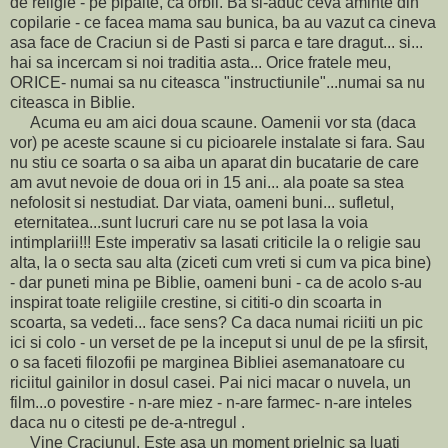
de religie - pe pipaite, ca orbii. Ba si-aduc ceva aminte din
copilarie - ce facea mama sau bunica, ba au vazut ca cineva
asa face de Craciun si de Pasti si parca e tare dragut... si...
hai sa incercam si noi traditia asta... Orice fratele meu,
ORICE- numai sa nu citeasca "instructiunile"...numai sa nu
citeasca in Biblie.
Acuma eu am aici doua scaune. Oamenii vor sta (daca
vor) pe aceste scaune si cu picioarele instalate si fara. Sau
nu stiu ce soarta o sa aiba un aparat din bucatarie de care
am avut nevoie de doua ori in 15 ani... ala poate sa stea
nefolosit si nestudiat. Dar viata, oameni buni... sufletul,
eternitatea...sunt lucruri care nu se pot lasa la voia
intimplarii!!! Este imperativ sa lasati criticile la o religie sau
alta, la o secta sau alta (ziceti cum vreti si cum va pica bine)
- dar puneti mina pe Biblie, oameni buni - ca de acolo s-au
inspirat toate religiile crestine, si cititi-o din scoarta in
scoarta, sa vedeti... face sens? Ca daca numai riciiti un pic
ici si colo - un verset de pe la inceput si unul de pe la sfirsit,
o sa faceti filozofii pe marginea Bibliei asemanatoare cu
riciitul gainilor in dosul casei. Pai nici macar o nuvela, un
film...o povestire - n-are miez - n-are farmec- n-are inteles
daca nu o citesti pe de-a-ntregul .
Vine Craciunul. Este asa un moment prielnic sa luati