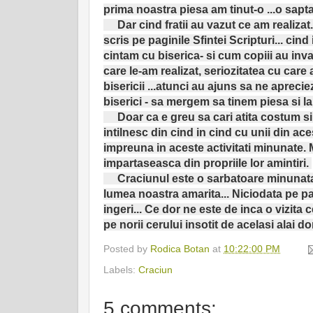
prima noastra piesa am tinut-o ...o sap
Dar cind fratii au vazut ce am realizat.
scris pe paginile Sfintei Scripturi... cind
cintam cu biserica- si cum copiii au inva
care le-am realizat, seriozitatea cu care 
bisericii ...atunci au ajuns sa ne apreciez
biserici - sa mergem sa tinem piesa si la 
Doar ca e greu sa cari atita costum si 
intilnesc din cind in cind cu unii din aces
impreuna in aceste activitati minunate. M
impartaseasca din propriile lor amintiri.
Craciunul este o sarbatoare minunata..
lumea noastra amarita... Niciodata pe p
ingeri... Ce dor ne este de inca o vizita
pe norii cerului insotit de acelasi alai d
Posted by
Rodica Botan
at
10:22:00 PM
Labels:
Craciun
5 comments: