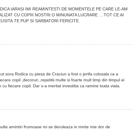
DICA IARASI IMI REAMINTESTI DE MOMENTELE PE CARE LE-AM
ALIZAT CU COPIII NOSTRI O MINUNATA LUCRARE ....TOT CE AI
USITA.TE PUP SI SARBATORI FERICITE.
ut sora Rodica cu piesa de Craciun a fost o jertfa colosala ca a
are copil ,decoruri ,repetitii multe si foarte mult timp din timpul ei
 cu fiecare copil. Dar s-a meritat investitia ca ramine toata viata.
multe amintiri frumoase mi se deruleaza in minte mie dor de