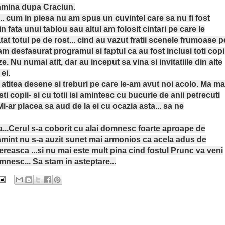
tamina dupa Craciun.
.. cum in piesa nu am spus un cuvintel care sa nu fi fost
 in fata unui tablou sau altul am folosit cintari pe care le
tat totul pe de rost... cind au vazut fratii scenele frumoase p
am desfasurat programul si faptul ca au fost inclusi toti copii
e. Nu numai atit, dar au inceput sa vina si invitatiile din alte
ei.
atitea desene si treburi pe care le-am avut noi acolo. Ma ma
ti copii- si cu totii isi amintesc cu bucurie de anii petrecuti
i-ar placea sa aud de la ei cu ocazia asta... sa ne
.Cerul s-a coborit cu alai domnesc foarte aproape de
amint nu s-a auzit sunet mai armonios ca acela adus de
 cereasca ...si nu mai este mult pina cind fostul Prunc va veni
omnesc... Sa stam in asteptare...