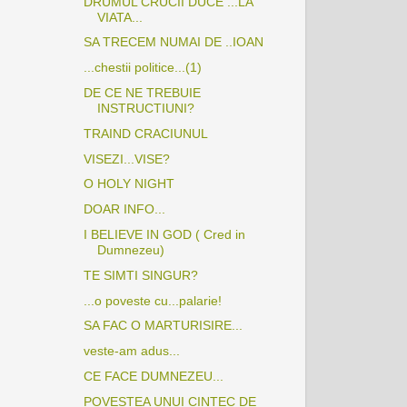
DRUMUL CRUCII DUCE ...LA
VIATA...
SA TRECEM NUMAI DE ..IOAN
...chestii politice...(1)
DE CE NE TREBUIE
INSTRUCTIUNI?
TRAIND CRACIUNUL
VISEZI...VISE?
O HOLY NIGHT
DOAR INFO...
I BELIEVE IN GOD ( Cred in
Dumnezeu)
TE SIMTI SINGUR?
...o poveste cu...palarie!
SA FAC O MARTURISIRE...
veste-am adus...
CE FACE DUMNEZEU...
POVESTEA UNUI CINTEC DE