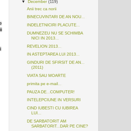
▼
December
(119)
Anii trec ca norii
BINECUVINTARI DE AN NOU...
e
INDELETNICIRI PLACUTE...
i
DUMNEZEU NU SE SCHIMBA
NICI IN 2013...
REVELION 2013...
i
IN ASTEPTAREA LUI 2013...
GINDURI DE SFIRSIT DE AN...
(2011)
VIATA SAU MOARTE
primita pe e-mail...
PAUZA DE...COMPUTER!
INTELEPCIUNE IN VERSURI
CIND IUBESTI CU IUBIREA
LUI...
DE SARBATORIT AM
SARBATORIT...DAR PE CINE?