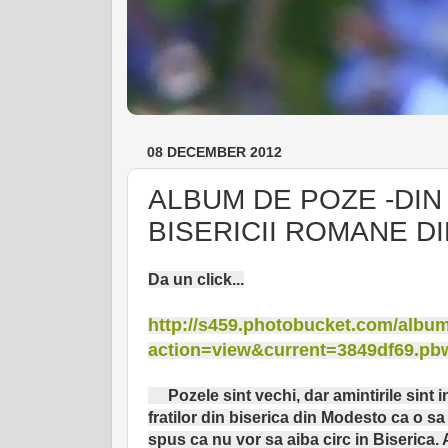
08 DECEMBER 2012
ALBUM DE POZE -DIN
BISERICII ROMANE D
Da un click...
http://s459.photobucket.com/albu
action=view&current=3849df69.pb
Pozele sint vechi, dar amintirile sint 
fratilor din biserica din Modesto ca o sa
spus ca nu vor sa aiba circ in Biserica. A