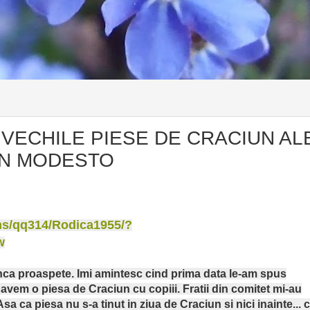
 VECHILE PIESE DE CRACIUN AL
IN MODESTO
ms/qq314/Rodica1955/?
w
inca proaspete. Imi amintesc cind prima data le-am spus
 avem o piesa de Craciun cu copiii. Fratii din comitet mi-au
sa ca piesa nu s-a tinut in ziua de Craciun si nici inainte... c