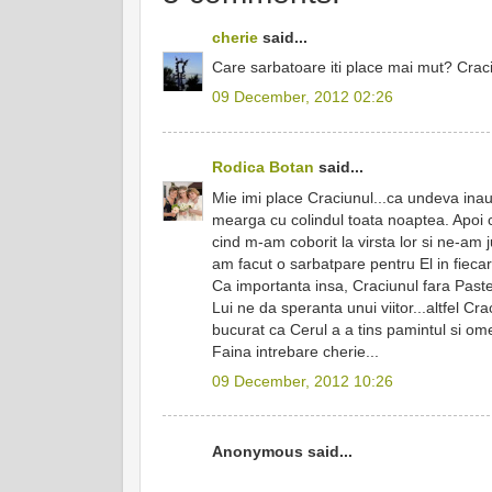
cherie
said...
Care sarbatoare iti place mai mut? Crac
09 December, 2012 02:26
Rodica Botan
said...
Mie imi place Craciunul...ca undeva ina
mearga cu colindul toata noaptea. Apoi 
cind m-am coborit la virsta lor si ne-am 
am facut o sarbatpare pentru El in fieca
Ca importanta insa, Craciunul fara Paste
Lui ne da speranta unui viitor...altfel C
bucurat ca Cerul a a tins pamintul si ome
Faina intrebare cherie...
09 December, 2012 10:26
Anonymous said...