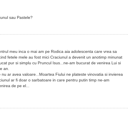
iunul sau Pastele?
untrul meu inca o mai am pe Rodica aia adolescenta care vrea sa
cind fetele mele au fost mici Craciunul a devenit un anotimp minunat
jucat pur si simplu cu Pruncul Isus...ne-am bucurat de venirea Lui si
re an.
 nu ar avea valoare...Moartea Fiului ne plateste vinovatia si invierea
raciunul ar fi doar o sarbatoare in care pentru putin timp ne-am
nirea de pe el...