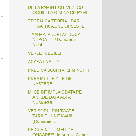
DE LA PAMINT CIT VEZI CU
OCHII...LA O MINA DE PAMI...
TEORIA CA TEORIA...DAR
PRACTICA...NE LIPSESTE!
...AM MAI ADOPTAT DOUA
NEPOATE!!! Damaris si
Nicol...
VERSETUL ZILEI
ACASA LA AIUD...
PREDICA SCURTA...1 MINUT!!!
PREA MULTE ZILE DE
NASTERE...
MI SE INTIMPLA ODATA PE
AN...DE DATA ASTA
NUMARUL ...
VERISORI...DIN TOATE
TARILE...UNITI-VA!!!
(Romania...
PE CUVINTUL MEU DE
ONOARE!!! de Aurelia Gabor