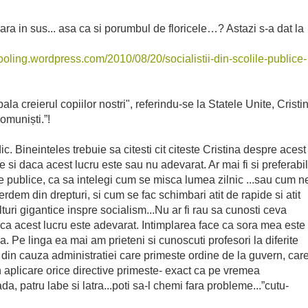
ara in sus... asa ca si porumbul de floricele…? Astazi s-a dat la
oling.wordpress.com/2010/08/20/socialistii-din-scolile-publice-
spala creierul copiilor nostri", referindu-se la Statele Unite, Cristi
comuniști.”!
. Bineinteles trebuie sa citesti cit citeste Cristina despre acest
se si daca acest lucru este sau nu adevarat. Ar mai fi si preferabil
lile publice, ca sa intelegi cum se misca lumea zilnic ...sau cum n
rdem din drepturi, si cum se fac schimbari atit de rapide si atit
alturi gigantice inspre socialism...Nu ar fi rau sa cunosti ceva
 daca acest lucru este adevarat. Intimplarea face ca sora mea este
a. Pe linga ea mai am prieteni si cunoscuti profesori la diferite
era din cauza administratiei care primeste ordine de la guvern, car
in aplicare orice directive primeste- exact ca pe vremea
a, patru labe si latra...poti sa-l chemi fara probleme...”cutu-