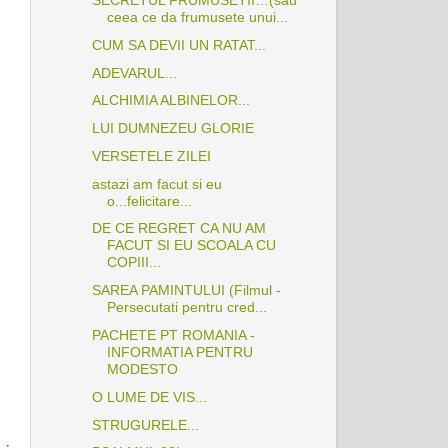
ceea ce da frumusete unui...
CUM SA DEVII UN RATAT...
ADEVARUL...
ALCHIMIA ALBINELOR...
LUI DUMNEZEU GLORIE
VERSETELE ZILEI
astazi am facut si eu
o...felicitare...
DE CE REGRET CA NU AM
FACUT SI EU SCOALA CU
COPIII...
SAREA PAMINTULUI (Filmul -
Persecutati pentru cred...
PACHETE PT ROMANIA -
INFORMATIA PENTRU
MODESTO
O LUME DE VIS...
STRUGURELE...