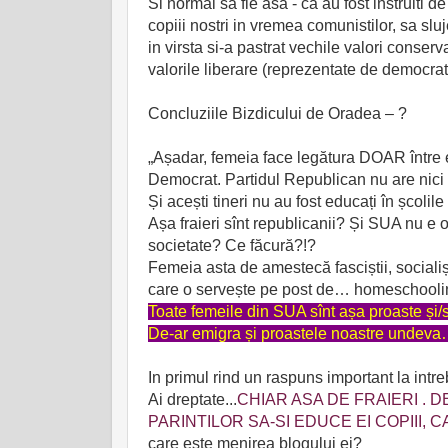
Si normal sa fie asa - ca au fost instruiti de 
copiii nostri in vremea comunistilor, sa sl
in virsta si-a pastrat vechile valori conser
valorile liberare (reprezentate de democrati)
Concluziile Bizdicului de Oradea – ?
„Așadar, femeia face legătura DOAR între ed
Democrat. Partidul Republican nu are nici o
Și acești tineri nu au fost educați în șco
Așa fraieri sînt republicanii? Și SUA nu e 
societate? Ce făcură?!?
Femeia asta de amestecă fasciștii, socialiș
care o servește pe post de… homeschooling
Toate femeile din SUA sînt așa proaste și/
De-ar emigra și proastele noastre undev
In primul rind un raspuns important la intreb
Ai dreptate...
CHIAR ASA DE FRAIERI . D
PARINTILOR SA-SI EDUCE EI COPIII, 
care este menirea blogului ei?