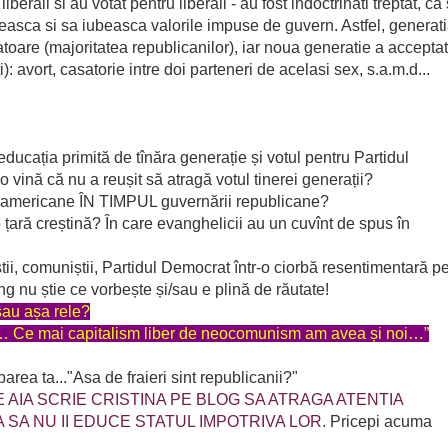
liberali si au votat pentru liberali - au fost indoctrinati treptat, ca 
ujeasca si sa iubeasca valorile impuse de guvern. Astfel, generat
vatoare (majoritatea republicanilor), iar noua generatie a acceptat
: avort, casatorie intre doi parteneri de acelasi sex, s.a.m.d...
ucația primită de tînăra generație și votul pentru Partidul
 vină că nu a reușit să atragă votul tinerei generații?
lile americane ÎN TIMPUL guvernării republicane?
o țară creștină? În care evanghelicii au un cuvînt de spus în
tii, comuniștii, Partidul Democrat într-o ciorbă resentimentară p
 nu știe ce vorbește și/sau e plină de răutate!
sau așa rele?
a… Ce mai capitalism liber de neocomunism am avea și noi…”
area ta..."Asa de fraieri sint republicanii?"
E AIA SCRIE CRISTINA PE BLOG SA ATRAGA ATENTIA
CA SA NU II EDUCE STATUL IMPOTRIVA LOR
. Pricepi acuma