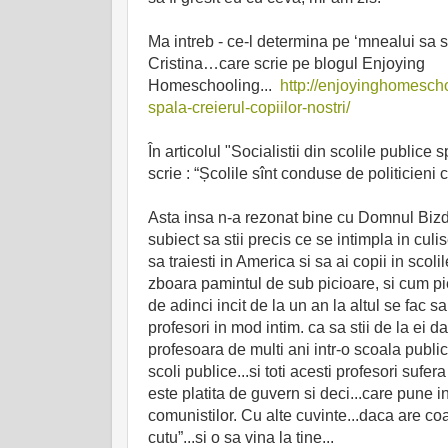
Ma intreb - ce-l determina pe ‘mnealui sa s
Cristina…care scrie pe blogul Enjoying
Homeschooling...
http://enjoyinghomescho
spala-creierul-copiilor-nostri/
În articolul "Socialistii din scolile publice 
scrie : “Școlile sînt conduse de politicieni 
Asta insa n-a rezonat bine cu Domnul Bizdic
subiect sa stii precis ce se intimpla in culi
sa traiesti in America si sa ai copii in sco
zboara pamintul de sub picioare, si cum pie
de adinci incit de la un an la altul se fac s
profesori in mod intim. ca sa stii de la ei
profesoara de multi ani intr-o scoala public
scoli publice...si toti acesti profesori suf
este platita de guvern si deci...care pune 
comunistilor. Cu alte cuvinte...daca are coad
cutu”...si o sa vina la tine...