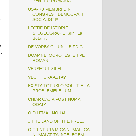
PENTRU ROMANIA...
USA- 70 MEMBRI DIN
CONGRES - DEMOCRATI
a
SOCIALISTI!!!
LECTIE DE ISTORIE
SI...GEOGRAFIE...din "La
Botani"...
o
DE VORBA CU UN ...BIZDIC...
,
DOAMNE, OCROTESTE-I PE
ROMANI...
VERSETUL ZILEI
VECHITURA ASTA?
EXISTA TOTUSI O SOLUTIE LA
PROBLEMELE LUMII...
CHIAR CA...A FOST NUMAI
ODATA...
O DILEMA...NOUA!!!
...THE LAND OF THE FREE...
O FRINTURA MICA NUMAI...CA
NUMAI ATITA INTELEGEM...