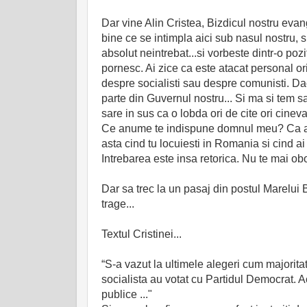
Dar vine Alin Cristea, Bizdicul nostru evan
bine ce se intimpla aici sub nasul nostru, s
absolut neintrebat...si vorbeste dintr-o poz
pornesc. Ai zice ca este atacat personal or
despre socialisti sau despre comunisti. Daca 
parte din Guvernul nostru... Si ma si tem sa s
sare in sus ca o lobda ori de cite ori cine
Ce anume te indispune domnul meu? Ca ai ne
asta cind tu locuiesti in Romania si cind ai
Intrebarea este insa retorica. Nu te mai obo
Dar sa trec la un pasaj din postul Marelui B
trage...
Textul Cristinei...
“S-a vazut la ultimele alegeri cum majoritat
socialista au votat cu Partidul Democrat. Ac
publice ..."