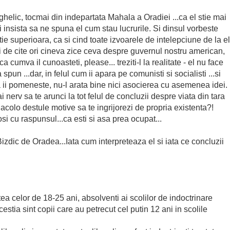
ghelic, tocmai din indepartata Mahala a Oradiei ...ca el stie mai
i insista sa ne spuna el cum stau lucrurile. Si dinsul vorbeste
itie superioara, ca si cind toate izvoarele de intelepciune de la el
i de cite ori cineva zice ceva despre guvernul nostru american,
cumva il cunoasteti, please... treziti-l la realitate - el nu face
pun ...dar, in felul cum ii apara pe comunisti si socialisti ...si
va ii pomeneste, nu-l arata bine nici asocierea cu asemenea idei.
rv sa te arunci la tot felul de concluzii despre viata din tara
 acolo destule motive sa te ingrijorezi de propria existenta?!
si cu raspunsul...ca esti si asa prea ocupat...
izdic de Oradea...Iata cum interpreteaza el si iata ce concluzii
ea celor de 18-25 ani, absolventi ai scolilor de indoctrinare
estia sint copii care au petrecut cel putin 12 ani in scolile