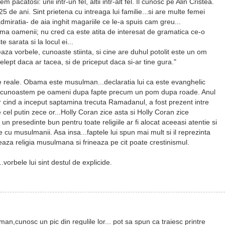
pacatosi: unii intr-un fel, altii intr-alt fel. Il cunosc pe Alin Cristea.
25 de ani. Sint prietena cu intreaga lui familie...si are multe femei
admiratia- de aia inghit magariile ce le-a spuis cam greu...
ma oamenii; nu cred ca este atita de interesat de gramatica ce-o
e sarata si la locul ei...
eaza vorbele, cunoaste stiinta, si cine are duhul potolit este un om
telept daca ar tacea, si de priceput daca si-ar tine gura."
pte reale. Obama este musulman...declaratia lui ca este evanghelic
ii cunoastem pe oameni dupa fapte precum un pom dupa roade. Anul
r cind a inceput saptamina trecuta Ramadanul, a fost prezent intre
 cel putin zece or...Holly Coran zice asta si Holly Coran zice
 un presedinte bun pentru toate religiile ar fi alocat aceeasi atentie si
ce cu musulmanii. Asa insa...faptele lui spun mai mult si il reprezinta
aza religia musulmana si frineaza pe cit poate crestinismul.
vorbele lui sint destul de explicide.
an,cunosc un pic din regulile lor... pot sa spun ca traiesc printre