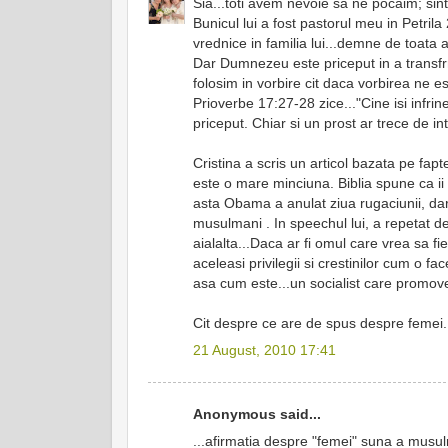
Sia...toti avem nevoie sa ne pocaim; sintem 
Bunicul lui a fost pastorul meu in Petrila 
vrednice in familia lui...demne de toata 
Dar Dumnezeu este priceput in a transfr
folosim in vorbire cit daca vorbirea ne est
Prioverbe 17:27-28 zice..."Cine isi infrin
priceput. Chiar si un prost ar trece de in
Cristina a scris un articol bazata pe fa
este o mare minciuna. Biblia spune ca 
asta Obama a anulat ziua rugaciunii, da
musulmani . In speechul lui, a repetat de
aialalta...Daca ar fi omul care vrea sa fie
aceleasi privilegii si crestinilor cum o fa
asa cum este...un socialist care promove
Cit despre ce are de spus despre femei...
21 August, 2010 17:41
Anonymous said...
...afirmatia despre "femei" suna a musulm